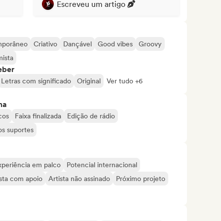
Escreveu um artigo
mporâneo
Criativo
Dançável
Good vibes
Groovy
mista
eber
Letras com significado
Original
Ver tudo +6
ma
cos
Faixa finalizada
Edição de rádio
os suportes
xperiência em palco
Potencial internacional
ista com apoio
Artista não assinado
Próximo projeto