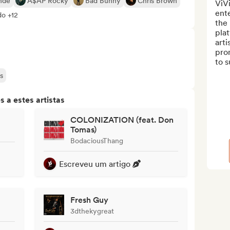
nde
A$AP Rocky
Bad Bunny
Chris Brown
ViVi
ente
do +12
the
plat
arti
prom
to s
s
 a estes artistas
COLONIZATION (feat. Don
Tomas)
BodaciousThang
Escreveu um artigo
Fresh Guy
3dthekygreat