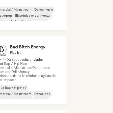
mercial / Mainstream
Dance music
ectropop
Eletrônica experimental
p-hop
Folk indie
Instrumental
lodic Techno
Bad Bitch Energy
Playlist
> 4400 feedbacks enviados
ud Rap / Hip Hop
ercial / Mainstream
Dance pop
am pop
Drill/Jersey
ionar artistas às minhas playlists de
or impacto
oud Rap / Hip Hop
mercial / Mainstream
Dance pop
eam pop
Drill/Jersey
Hip-hop
 soul
Rap em inglês