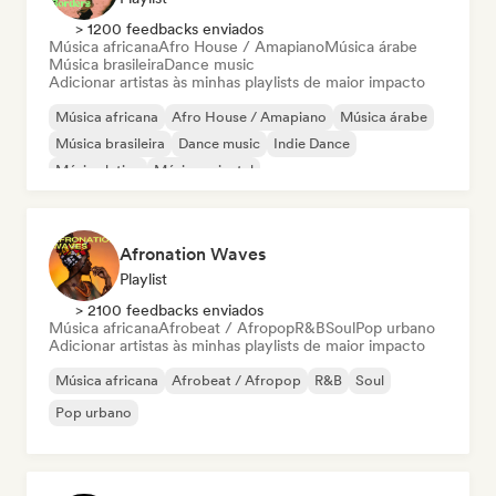
> 1200 feedbacks enviados
Música africana
Afro House / Amapiano
Música árabe
Música brasileira
Dance music
Adicionar artistas às minhas playlists de maior impacto
Música africana
Afro House / Amapiano
Música árabe
Música brasileira
Dance music
Indie Dance
Música latina
Música oriental
Afronation Waves
Playlist
> 2100 feedbacks enviados
Música africana
Afrobeat / Afropop
R&B
Soul
Pop urbano
Adicionar artistas às minhas playlists de maior impacto
Música africana
Afrobeat / Afropop
R&B
Soul
Pop urbano