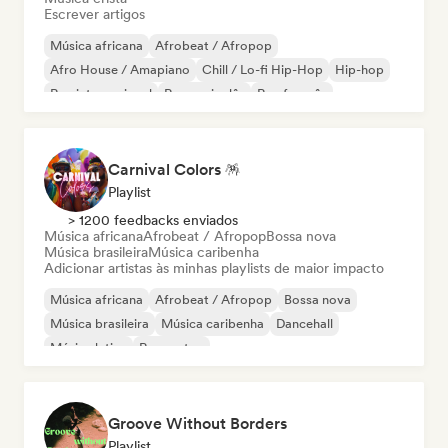
Escrever artigos
Música africana
Afrobeat / Afropop
Afro House / Amapiano
Chill / Lo-fi Hip-Hop
Hip-hop
Rap internacional
Rap em inglês
Rap francês
Carnival Colors 🪅
Playlist
> 1200 feedbacks enviados
Música africana
Afrobeat / Afropop
Bossa nova
Música brasileira
Música caribenha
Adicionar artistas às minhas playlists de maior impacto
Música africana
Afrobeat / Afropop
Bossa nova
Música brasileira
Música caribenha
Dancehall
Música latina
Reggaeton
Groove Without Borders
Playlist