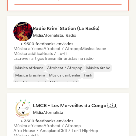
Radio Krimi Station (La Radio)
Mídia/Jornalista, Rádio
> 9600 feedbacks enviados
Música africana
Afrobeat / Afropop
Música árabe
Música asiática
Beats / Lo-fi
Escrever artigos
Transmitir artistas na rádio
Música africana
Afrobeat / Afropop
Música árabe
Música brasileira
Música caribenha
Funk
Rap internacional
Música oriental
LMCB - Les Merveilles du Congo 🇨🇬
Mídia/Jornalista
> 3600 feedbacks enviados
Música africana
Afrobeat / Afropop
Afro House / Amapiano
Chill / Lo-fi Hip-Hop
Música cristã