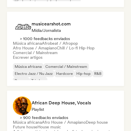
Hip-hop instrumental
Jazz moderno
musicearshot.com
Mídia/Jornalista
> 1000 feedbacks enviados
Música africana
Afrobeat / Afropop
Afro House / Amapiano
Chill / Lo-fi Hip-Hop
Comercial / Mainstream
Escrever artigos
Música africana
Comercial / Mainstream
Electro Jazz / Nu Jazz
Hardcore
Hip-hop
R&B
Reggae
Trip hop
African Deep House, Vocals
Playlist
> 900 feedbacks enviados
Música africana
Afro House / Amapiano
Deep house
Future house
House music