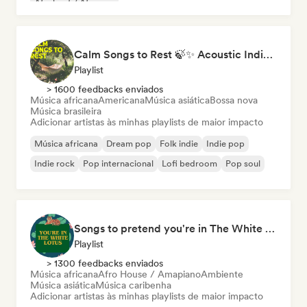
Afrobeat / Afropop
Calm Songs to Rest 🍃✨ Acoustic Indie Folk & Singer-Songwriter
Playlist
> 1600 feedbacks enviados
Música africana
Americana
Música asiática
Bossa nova
Música brasileira
Adicionar artistas às minhas playlists de maior impacto
Música africana
Dream pop
Folk indie
Indie pop
Indie rock
Pop internacional
Lofi bedroom
Pop soul
Songs to pretend you're in The White Lotus
Playlist
> 1300 feedbacks enviados
Música africana
Afro House / Amapiano
Ambiente
Música asiática
Música caribenha
Adicionar artistas às minhas playlists de maior impacto