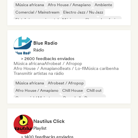
Música africana
Afro House / Amapiano
Ambiente
Comercial / Mainstream
Electro Jazz / Nu Jazz
Eletrônica experimental
Música para filmes
Jazz fusion
Blue Radio
Rádio
> 2600 feedbacks enviados
Música africana
Afrobeat / Afropop
Afro House / Amapiano
Beats / Lo-fi
Música caribenha
Transmitir artistas na rádio
Música africana
Afrobeat / Afropop
Afro House / Amapiano
Chill House
Chill out
Comercial / Mainstream
Dancehall
Dance pop
Nautilus Click
Playlist
> 1400 feedbacks enviados