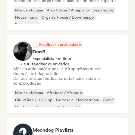
Adicionar artistas às minhas playlists de maior impacto
Música africana
Afro House / Amapiano
Deep house
House music
Organic House / Downtempo
Future house
Feedback aprofundado
DoisR
Especialista Em Som
< 100 feedbacks enviados
Música africana
Afrobeat / Afropop
Bass music
Beats / Lo-fi
Rap cristão
Dar aos artistas feedbacks detalhados sobre o
som/produção
Música africana
Afrobeat / Afropop
Cloud Rap / Hip Hop
Comercial / Mainstream
Grime
Hardcore
Hyperpop
Instrumental
Moondog Playlists