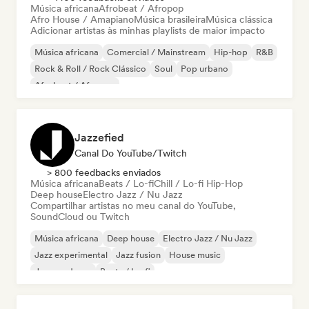
Música africana
Afrobeat / Afropop
Afro House / Amapiano
Música brasileira
Música clássica
Adicionar artistas às minhas playlists de maior impacto
Música africana
Comercial / Mainstream
Hip-hop
R&B
Rock & Roll / Rock Clássico
Soul
Pop urbano
Afrobeat / Afropop
Jazzefied
Canal Do YouTube/Twitch
> 800 feedbacks enviados
Música africana
Beats / Lo-fi
Chill / Lo-fi Hip-Hop
Deep house
Electro Jazz / Nu Jazz
Compartilhar artistas no meu canal do YouTube,
SoundCloud ou Twitch
Música africana
Deep house
Electro Jazz / Nu Jazz
Jazz experimental
Jazz fusion
House music
Jazz moderno
Beats / Lo-fi