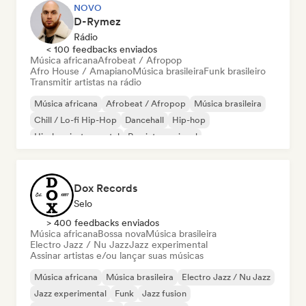
NOVO
D-Rymez
Rádio
< 100 feedbacks enviados
Música africana
Afrobeat / Afropop
Afro House / Amapiano
Música brasileira
Funk brasileiro
Transmitir artistas na rádio
Música africana
Afrobeat / Afropop
Música brasileira
Chill / Lo-fi Hip-Hop
Dancehall
Hip-hop
Hip-hop instrumental
Rap internacional
Dox Records
Selo
> 400 feedbacks enviados
Música africana
Bossa nova
Música brasileira
Electro Jazz / Nu Jazz
Jazz experimental
Assinar artistas e/ou lançar suas músicas
Música africana
Música brasileira
Electro Jazz / Nu Jazz
Jazz experimental
Funk
Jazz fusion