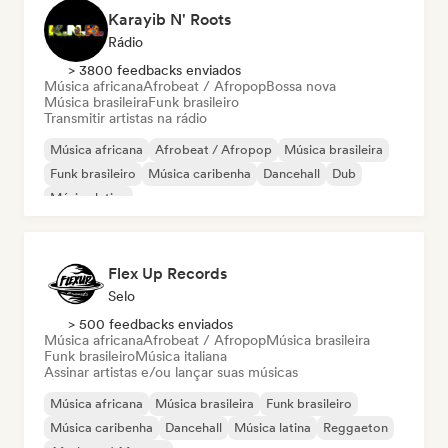
Karayib N' Roots
Rádio
> 3800 feedbacks enviados
Música africana
Afrobeat / Afropop
Bossa nova
Música brasileira
Funk brasileiro
Transmitir artistas na rádio
Música africana
Afrobeat / Afropop
Música brasileira
Funk brasileiro
Música caribenha
Dancehall
Dub
Música latina
Flex Up Records
Selo
> 500 feedbacks enviados
Música africana
Afrobeat / Afropop
Música brasileira
Funk brasileiro
Música italiana
Assinar artistas e/ou lançar suas músicas
Música africana
Música brasileira
Funk brasileiro
Música caribenha
Dancehall
Música latina
Reggaeton