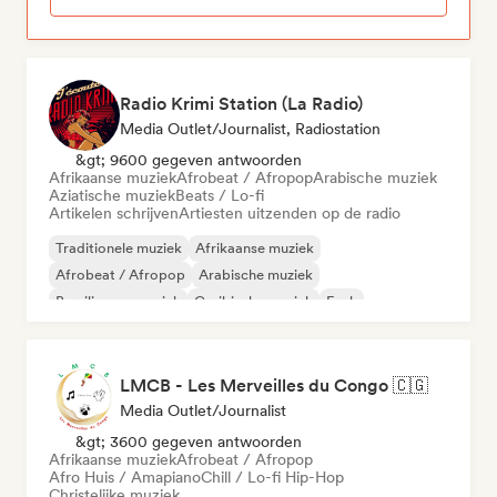
Radio Krimi Station (La Radio)
Media Outlet/Journalist, Radiostation
&gt; 9600 gegeven antwoorden
Afrikaanse muziek
Afrobeat / Afropop
Arabische muziek
Aziatische muziek
Beats / Lo-fi
Artikelen schrijven
Artiesten uitzenden op de radio
Traditionele muziek
Afrikaanse muziek
Afrobeat / Afropop
Arabische muziek
Braziliaanse muziek
Caribische muziek
Funk
Internationale rap
LMCB - Les Merveilles du Congo 🇨🇬
Media Outlet/Journalist
&gt; 3600 gegeven antwoorden
Afrikaanse muziek
Afrobeat / Afropop
Afro Huis / Amapiano
Chill / Lo-fi Hip-Hop
Christelijke muziek