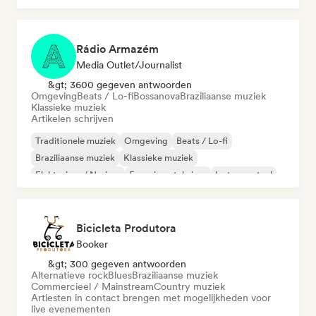
Rádio Armazém
Media Outlet/Journalist
&gt; 3600 gegeven antwoorden
Omgeving
Beats / Lo-fi
Bossanova
Braziliaanse muziek
Klassieke muziek
Artikelen schrijven
Traditionele muziek
Omgeving
Beats / Lo-fi
Braziliaanse muziek
Klassieke muziek
Elektrojazz / Nu-jazz
Experimentele jazz
Instrumentaal
Bicicleta Produtora
Booker
&gt; 300 gegeven antwoorden
Alternatieve rock
Blues
Braziliaanse muziek
Commercieel / Mainstream
Country muziek
Artiesten in contact brengen met mogelijkheden voor
live evenementen