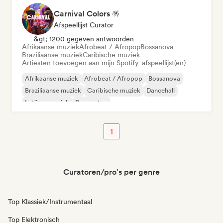
Carnival Colors 🪅
Afspeellijst Curator
&gt; 1200 gegeven antwoorden
Afrikaanse muziek
Afrobeat / Afropop
Bossanova
Braziliaanse muziek
Caribische muziek
Artiesten toevoegen aan mijn Spotify-afspeellijst(en)
Afrikaanse muziek
Afrobeat / Afropop
Bossanova
Braziliaanse muziek
Caribische muziek
Dancehall
Latijnse muziek
Reggaeton
1
Curatoren/pro's per genre
Top Klassiek/Instrumentaal
Top Elektronisch