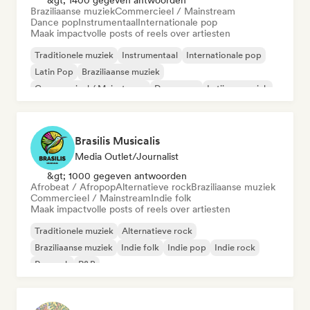
&gt; 1400 gegeven antwoorden
Braziliaanse muziek
Commercieel / Mainstream
Dance pop
Instrumentaal
Internationale pop
Maak impactvolle posts of reels over artiesten
Traditionele muziek
Instrumentaal
Internationale pop
Latin Pop
Braziliaanse muziek
Commercieel / Mainstream
Dance pop
Latijnse muziek
Brasilis Musicalis
Media Outlet/Journalist
&gt; 1000 gegeven antwoorden
Afrobeat / Afropop
Alternatieve rock
Braziliaanse muziek
Commercieel / Mainstream
Indie folk
Maak impactvolle posts of reels over artiesten
Traditionele muziek
Alternatieve rock
Braziliaanse muziek
Indie folk
Indie pop
Indie rock
Poprock
R&B