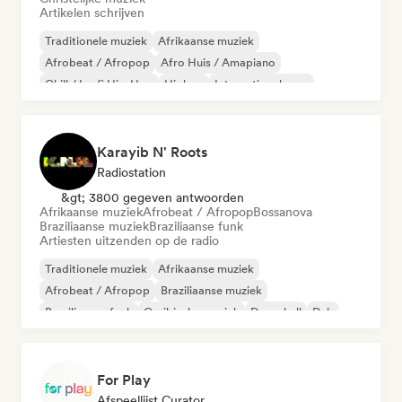
Artikelen schrijven
Traditionele muziek
Afrikaanse muziek
Afrobeat / Afropop
Afro Huis / Amapiano
Chill / Lo-fi Hip-Hop
Hiphop
Internationale rap
Rap in het Engels
Karayib N' Roots
Radiostation
&gt; 3800 gegeven antwoorden
Afrikaanse muziek
Afrobeat / Afropop
Bossanova
Braziliaanse muziek
Braziliaanse funk
Artiesten uitzenden op de radio
Traditionele muziek
Afrikaanse muziek
Afrobeat / Afropop
Braziliaanse muziek
Braziliaanse funk
Caribische muziek
Dancehall
Dub
For Play
Afspeellijst Curator