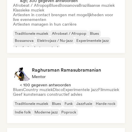
&gt; 300 gegeven antwoorden
Afrobeat / Afropop
Blues
Bossanova
Braziliaanse muziek
Klassieke muziek
Artiesten in contact brengen met mogelijkheden voor
live evenementen
Artiesten managen in hun carrière
Traditionele muziek
Afrobeat / Afropop
Blues
Bossanova
Elektrojazz / Nu-jazz
Experimentele jazz
Jazzfusie
Instrumentaal
Raghuraman Ramasubramanian
Mentor
< 100 gegeven antwoorden
Blues
Country muziek
Disco
Experimentele jazz
Filmmuziek
Geef kunstenaars constructief advies
Traditionele muziek
Blues
Funk
Jazzfusie
Harde rock
Indie folk
Moderne jazz
Poprock