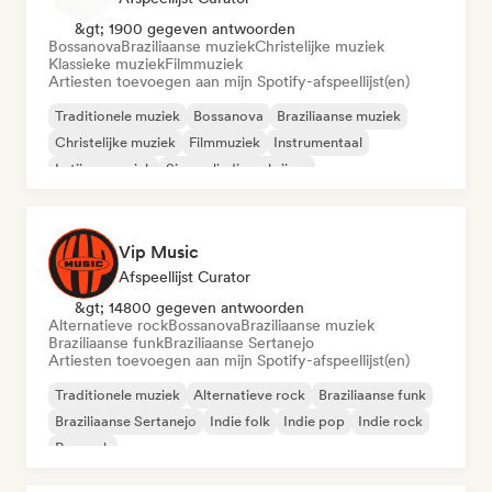
&gt; 1900 gegeven antwoorden
Bossanova
Braziliaanse muziek
Christelijke muziek
Klassieke muziek
Filmmuziek
Artiesten toevoegen aan mijn Spotify-afspeellijst(en)
Traditionele muziek
Bossanova
Braziliaanse muziek
Christelijke muziek
Filmmuziek
Instrumentaal
Latijnse muziek
Singer-liedjesschrijver
Vip Music
Afspeellijst Curator
&gt; 14800 gegeven antwoorden
Alternatieve rock
Bossanova
Braziliaanse muziek
Braziliaanse funk
Braziliaanse Sertanejo
Artiesten toevoegen aan mijn Spotify-afspeellijst(en)
Traditionele muziek
Alternatieve rock
Braziliaanse funk
Braziliaanse Sertanejo
Indie folk
Indie pop
Indie rock
Poprock