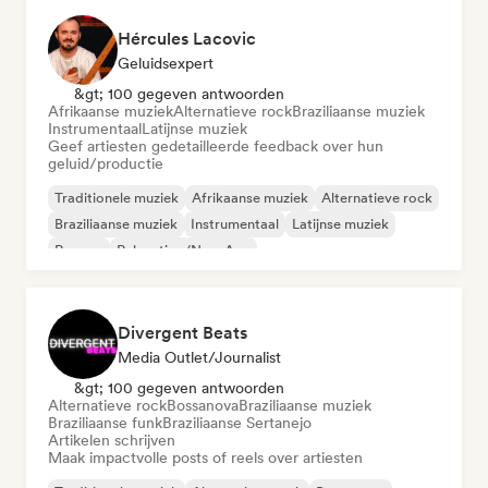
Hércules Lacovic
Geluidsexpert
&gt; 100 gegeven antwoorden
Afrikaanse muziek
Alternatieve rock
Braziliaanse muziek
Instrumentaal
Latijnse muziek
Geef artiesten gedetailleerde feedback over hun
geluid/productie
Traditionele muziek
Afrikaanse muziek
Alternatieve rock
Braziliaanse muziek
Instrumentaal
Latijnse muziek
Reggae
Relaxation/New Age
Divergent Beats
Media Outlet/Journalist
&gt; 100 gegeven antwoorden
Alternatieve rock
Bossanova
Braziliaanse muziek
Braziliaanse funk
Braziliaanse Sertanejo
Artikelen schrijven
Maak impactvolle posts of reels over artiesten