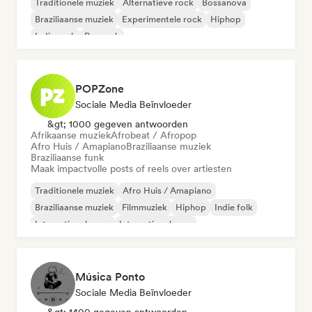
Traditionele muziek
Alternatieve rock
Bossanova
Braziliaanse muziek
Experimentele rock
Hiphop
Indie rock
Poprock
POPZone
Sociale Media Beïnvloeder
&gt; 1000 gegeven antwoorden
Afrikaanse muziek
Afrobeat / Afropop
Afro Huis / Amapiano
Braziliaanse muziek
Braziliaanse funk
Maak impactvolle posts of reels over artiesten
Traditionele muziek
Afro Huis / Amapiano
Braziliaanse muziek
Filmmuziek
Hiphop
Indie folk
Internationale pop
Internationale rap
Música Ponto
Sociale Media Beïnvloeder