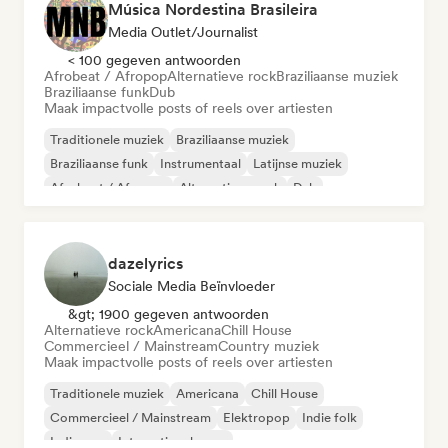
Música Nordestina Brasileira
Media Outlet/Journalist
< 100 gegeven antwoorden
Afrobeat / Afropop
Alternatieve rock
Braziliaanse muziek
Braziliaanse funk
Dub
Maak impactvolle posts of reels over artiesten
Traditionele muziek
Braziliaanse muziek
Braziliaanse funk
Instrumentaal
Latijnse muziek
Afrobeat / Afropop
Alternatieve rock
Dub
dazelyrics
Sociale Media Beïnvloeder
&gt; 1900 gegeven antwoorden
Alternatieve rock
Americana
Chill House
Commercieel / Mainstream
Country muziek
Maak impactvolle posts of reels over artiesten
Traditionele muziek
Americana
Chill House
Commercieel / Mainstream
Elektropop
Indie folk
Indie pop
Internationale pop