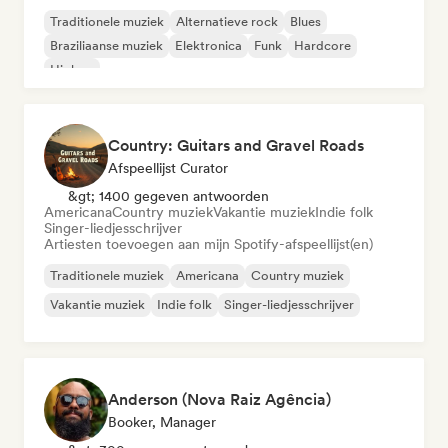
Traditionele muziek
Alternatieve rock
Blues
Braziliaanse muziek
Elektronica
Funk
Hardcore
Hiphop
Country: Guitars and Gravel Roads
Afspeellijst Curator
&gt; 1400 gegeven antwoorden
Americana
Country muziek
Vakantie muziek
Indie folk
Singer-liedjesschrijver
Artiesten toevoegen aan mijn Spotify-afspeellijst(en)
Traditionele muziek
Americana
Country muziek
Vakantie muziek
Indie folk
Singer-liedjesschrijver
Anderson (Nova Raiz Agência)
Booker, Manager