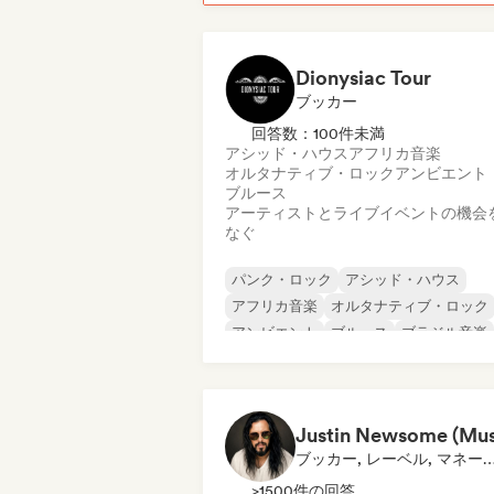
Dionysiac Tour
ブッカー
回答数：100件未満
アシッド・ハウス
アフリカ音楽
オルタナティブ・ロック
アンビエント
ブルース
アーティストとライブイベントの機会
なぐ
パンク・ロック
アシッド・ハウス
アフリカ音楽
オルタナティブ・ロック
アンビエント
ブルース
ブラジル音楽
チルアウト
ブッカー, レーベル, マネージャー, 
>1500件の回答