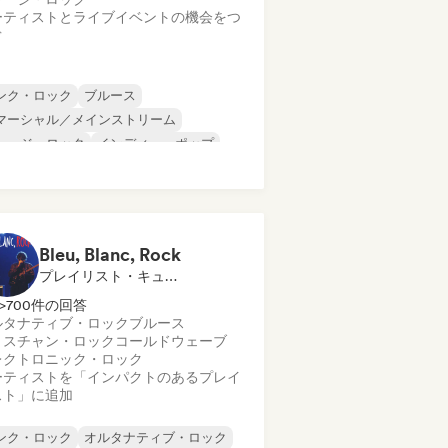
ーティストとライブイベントの機会をつ
ぐ
ンク・ロック
ブルース
マーシャル／メインストリーム
レージ・ロック
インディー・ポップ
ールド・ポップ
ポップ・ロック
ップ・ソウル
Bleu, Blanc, Rock
プレイリスト・キュレーター
>700件の回答
ルタナティブ・ロック
ブルース
リスチャン・ロック
コールドウェーブ
レクトロニック・ロック
ーティストを「インパクトのあるプレイ
スト」に追加
ンク・ロック
オルタナティブ・ロック