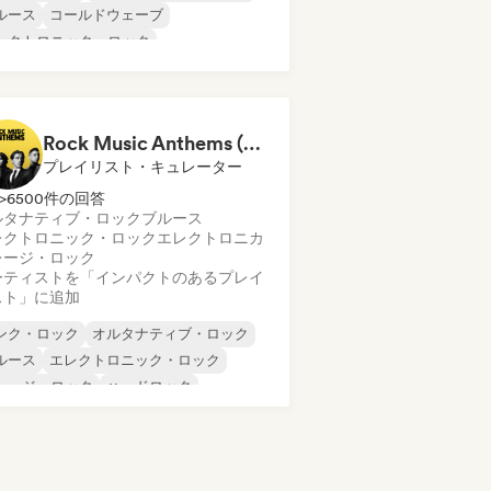
ルース
コールドウェーブ
レクトロニック・ロック
レクトロニカ
ガレージ・ロック
ンディー・ロック
Rock Music Anthems (MonkeyPlaylists)
プレイリスト・キュレーター
>6500件の回答
ルタナティブ・ロック
ブルース
レクトロニック・ロック
エレクトロニカ
レージ・ロック
ーティストを「インパクトのあるプレイ
スト」に追加
ンク・ロック
オルタナティブ・ロック
ルース
エレクトロニック・ロック
レージ・ロック
ハードロック
ンディー・ロック
ポスト・パンク