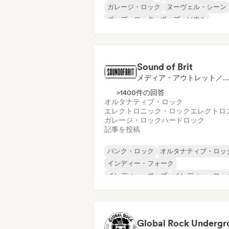
ガレージ・ロック
ヌーヴェル・シーン
ポップ・ロック
ポップ・ソウル
英語ラップ
フレンチ・ラップ
Sound of Brit
メディア・アウトレット／ジャーナリスト
>1400件の回答
オルタナティブ・ロック
エレクトロニック・ロック
エレクトロ
ガレージ・ロック
ハードロック
記事を投稿
パンク・ロック
オルタナティブ・ロッ
インディー・フォーク
インディー・ポップ
インディー・ロッ
ポップ・ロック
ポスト・パンク
プログレッシブ・ロック