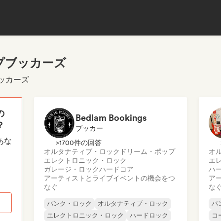
プブッカーズ
ブッカーズ
の
Bedlam Bookings
？
ブッカー
あな
>1700件の回答
オルタナティブ・ロック
ドリーム・ポップ
オ
エレクトロニック・ロック
エ
ガレージ・ロック
ハードコア
ハ
アーティストとライブイベントの機会をつ
ア
なぐ
な
パンク・ロック
オルタナティブ・ロック
パ
エレクトロニック・ロック
ハードロック
コ