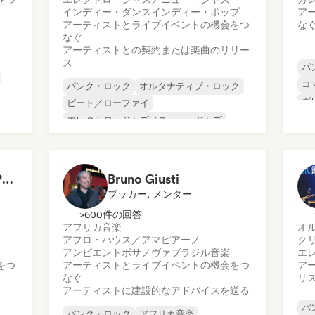
インディー・ダンス
インディー・ポップ
ア
アーティストとライブイベントの機会をつ
な
なぐ
アーティストとの契約または楽曲のリリー
ス
パ
コ
パンク・ロック
オルタナティブ・ロック
ガ
ビート／ローファイ
ワ
エレクトロ・ジャズ／ニュー・ジャズ
ポ
インディー・ポップ
インディー・ロック
ワールド・ポップ
ポストロック
Amandine Thibault - Programmation Concerts SMAC IDF, Booking, Management
Bruno Giusti
ブッカー, メンター
>600件の回答
アフリカ音楽
オ
アフロ・ハウス／アマピアーノ
ク
アンビエント
ボサノヴァ
ブラジル音楽
エ
をつ
アーティストとライブイベントの機会をつ
ア
なぐ
リ
アーティストに建設的なアドバイスを送る
パ
パンク・ロック
アフリカ音楽