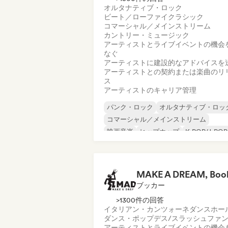
オルタナティブ・ロック
ビート／ローファイ
クラシック
コマーシャル／メインストリーム
カントリー・ミュージック
アーティストとライブイベントの機会
なぐ
アーティストに建設的なアドバイスを
アーティストとの契約または楽曲のリ
ス
アーティストのキャリア管理
パンク・ロック
オルタナティブ・ロッ
コマーシャル／メインストリーム
映画音楽
ヒップホップ
K-POP/J-POP
ラテン音楽
ポップ・パンク
ブッカー
>1300件の回答
イタリアン・カンツォーネ
ダンスホー
ダンス・ポップ
デス/スラッシュ
ファ
アーティストとライブイベントの機会