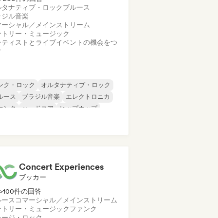
ルタナティブ・ロック
ブルース
ラジル音楽
マーシャル／メインストリーム
ントリー・ミュージック
ーティストとライブイベントの機会をつ
ぐ
ンク・ロック
オルタナティブ・ロック
ルース
ブラジル音楽
エレクトロニカ
ァンク
ハードコア
ヒップホップ
Concert Experiences
ブッカー
>100件の回答
ルース
コマーシャル／メインストリーム
ントリー・ミュージック
ファンク
レージ・ロック