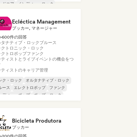
ードコア
インディー・ロック
ロディック・メタル
ニューウェーブ
Ecléctica Management
ブッカー, マネージャー
>600件の回答
ルタナティブ・ロック
ブルース
レクトロニック・ロック
レクトロポップ
ファンク
ーティストとライブイベントの機会をつ
ぐ
ーティストのキャリア管理
ンク・ロック
オルタナティブ・ロック
ルース
エレクトロポップ
ファンク
ンディー・ポップ
ポップ・ロック
イケデリック・ロック
Bicicleta Produtora
ブッカー
>200件の回答