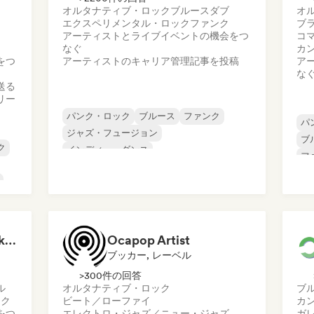
オルタナティブ・ロック
ブルース
ダブ
オ
エクスペリメンタル・ロック
ファンク
ブ
アーティストとライブイベントの機会をつ
コ
なぐ
カ
をつ
アーティストのキャリア管理
記事を投稿
ア
な
送る
リー
パンク・ロック
ブルース
ファンク
パ
ジャズ・フュージョン
ブ
ク
インディー・ダンス
フ
インディー・フォーク
ラテン音楽
メタル／ヘヴィメタル
MAKE A DREAM, Booking&Management
Ocapop Artist
ブッカー, レーベル
>300件の回答
ル
オルタナティブ・ロック
ブ
ンク
ビート／ローファイ
カ
をつ
エレクトロ・ジャズ／ニュー・ジャズ
ガ