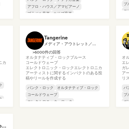
ブ
アフロ・ハウス／アマピアーノ
エ
ブラジル音楽
カリブ音楽
エ
ドラム・アンド・ベース
ダブ
イ
ダブステップ
Tangerine
メディア・アウトレット／ジャーナリスト
>6000件の回答
オルタナティブ・ロック
ブルース
オ
ニカ
コールドウェーブ
エ
エレクトロニック・ロック
エレクトロニカ
ガ
アーティストに関するインパクトのある投
ア
稿やリールを作成する
リ
ク
パンク・ロック
オルタナティブ・ロック
パ
コールドウェーブ
ブ
ク
エレクトロニック・ロック
ガ
インディー・ロック
ポスト・パンク
イ
ブルース
エレクトロニカ
Global Rock Underground