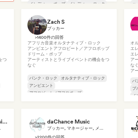
インディー・ポップ
インディー・ロック
ハ
メロディック・メタル
ポップ・パンク
メ
Zach S
ブッカー
>1400件の回答
アフリカ音楽
オルタナティブ・ロック
オ
アンビエント
アフロビート／アフロポップ
エ
ドリーム・ポップ
エ
をつ
アーティストとライブイベントの機会をつ
ア
なぐ
な
ア
パンク・ロック
オルタナティブ・ロック
パ
アンビエント
ブ
アフロビート／アフロポップ
イ
エレクトロニカ
インディー・ポップ
サ
インディー・ロック
ローファイ・ベッドルーム
Justin Newsome (Music & Entertainment Executive | A&R, Artist Development & Partnerships | Applied AI & Systems Strategy)
daChance Music
メンター
ブッカー, マネージャー, メディア・アウトレット／ジャーナリスト
>2200件の回答