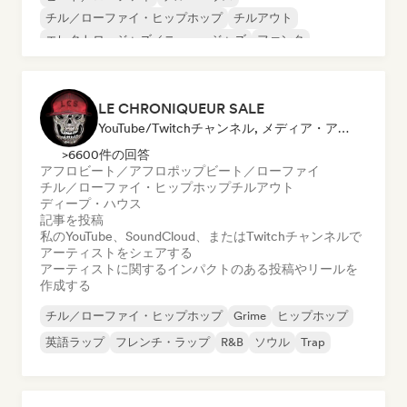
チル／ローファイ・ヒップホップ
チルアウト
エレクトロ・ジャズ／ニュー・ジャズ
ファンク
ジャズ・フュージョン
インディー・フォーク
LE CHRONIQUEUR SALE
YouTube/Twitchチャンネル, メディア・アウトレット／ジャーナリスト, ソーシャルメディアインフルエンサー
>6600件の回答
アフロビート／アフロポップ
ビート／ローファイ
チル／ローファイ・ヒップホップ
チルアウト
ディープ・ハウス
記事を投稿
私のYouTube、SoundCloud、またはTwitchチャンネルで
アーティストをシェアする
アーティストに関するインパクトのある投稿やリールを
作成する
チル／ローファイ・ヒップホップ
Grime
ヒップホップ
英語ラップ
フレンチ・ラップ
R&B
ソウル
Trap