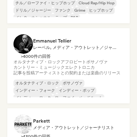
チル／ローファイ・ヒップホップ
Cloud Rap/Hip Hop
ドリル／ジャージー
ファンク
Grime
ヒップホップ
インターナショナル・ラップ
R&B
Emmanuel Tellier
レーベル, メディア・アウトレット／ジャーナリスト
>4000件の回答
オルタナティブ・ロック
アフロビート
ボサノヴァ
カントリー・ミュージック
エレクトロニカ
記事を投稿
アーティストとの契約または楽曲のリリース
オルタナティブ・ロック
ボサノヴァ
インディー・フォーク
インディー・ポップ
インディー・ロック
ローファイ・ベッドルーム
ネオ／モダン・クラシック
ポップ・ロック
Parkett
メディア・アウトレット／ジャーナリスト
>4300件の回答