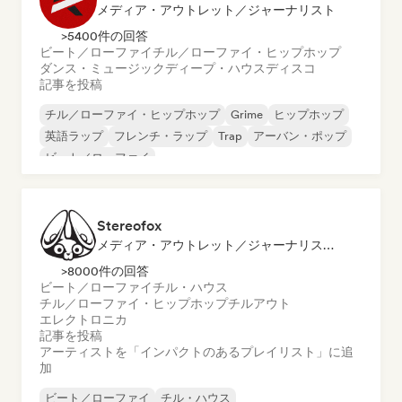
メディア・アウトレット／ジャーナリスト
>5400件の回答
ビート／ローファイ
チル／ローファイ・ヒップホップ
ダンス・ミュージック
ディープ・ハウス
ディスコ
記事を投稿
チル／ローファイ・ヒップホップ
Grime
ヒップホップ
英語ラップ
フレンチ・ラップ
Trap
アーバン・ポップ
ビート／ローファイ
Stereofox
メディア・アウトレット／ジャーナリスト, プレイリスト・キュレーター
>8000件の回答
ビート／ローファイ
チル・ハウス
チル／ローファイ・ヒップホップ
チルアウト
エレクトロニカ
記事を投稿
アーティストを「インパクトのあるプレイリスト」に追
加
ビート／ローファイ
チル・ハウス