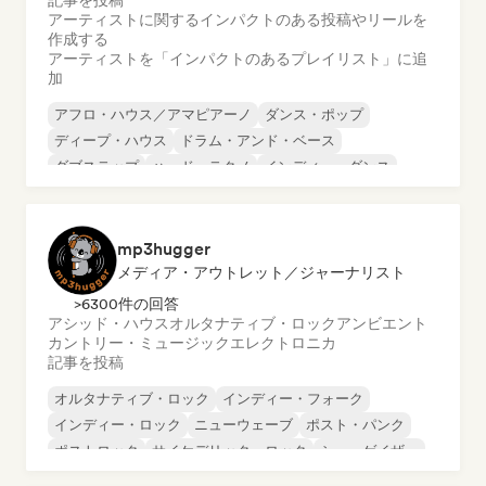
記事を投稿
アーティストに関するインパクトのある投稿やリールを
作成する
アーティストを「インパクトのあるプレイリスト」に追
加
アフロ・ハウス／アマピアーノ
ダンス・ポップ
ディープ・ハウス
ドラム・アンド・ベース
ダブステップ
ハード・テクノ
インディー・ダンス
メロディック・プログレッシブ・ハウス
mp3hugger
メディア・アウトレット／ジャーナリスト
>6300件の回答
アシッド・ハウス
オルタナティブ・ロック
アンビエント
カントリー・ミュージック
エレクトロニカ
記事を投稿
オルタナティブ・ロック
インディー・フォーク
インディー・ロック
ニューウェーブ
ポスト・パンク
ポストロック
サイケデリック・ロック
シューゲイザー