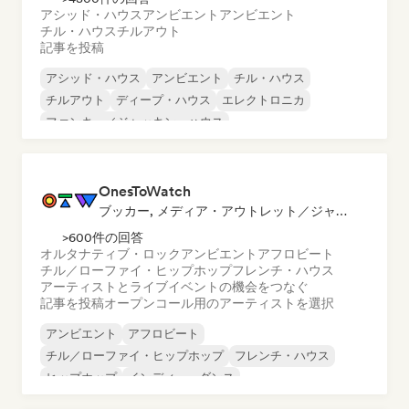
アシッド・ハウス
アンビエント
アンビエント
チル・ハウス
チルアウト
記事を投稿
アシッド・ハウス
アンビエント
チル・ハウス
チルアウト
ディープ・ハウス
エレクトロニカ
ファンキー／ジャッキン・ハウス
ハード・ダンス／ハードコア／ハードスタイル
OnesToWatch
ブッカー, メディア・アウトレット／ジャーナリスト
>600件の回答
オルタナティブ・ロック
アンビエント
アフロビート
チル／ローファイ・ヒップホップ
フレンチ・ハウス
アーティストとライブイベントの機会をつなぐ
記事を投稿
オープンコール用のアーティストを選択
アンビエント
アフロビート
チル／ローファイ・ヒップホップ
フレンチ・ハウス
ヒップホップ
インディー・ダンス
インターナショナル・ラップ
モダン・ジャズ