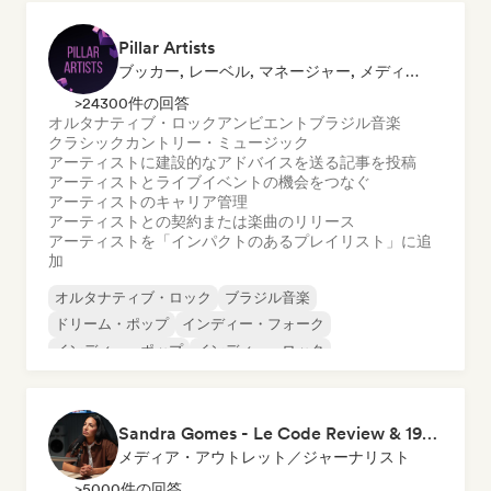
Pillar Artists
ブッカー, レーベル, マネージャー, メディア・アウトレット／ジャーナリスト, メンター, プレイリスト・キュレーター
>24300件の回答
オルタナティブ・ロック
アンビエント
ブラジル音楽
クラシック
カントリー・ミュージック
アーティストに建設的なアドバイスを送る
記事を投稿
アーティストとライブイベントの機会をつなぐ
アーティストのキャリア管理
アーティストとの契約または楽曲のリリース
アーティストを「インパクトのあるプレイリスト」に追
加
オルタナティブ・ロック
ブラジル音楽
ドリーム・ポップ
インディー・フォーク
インディー・ポップ
インディー・ロック
ポップ・ロック
プログレッシブ・ロック
Sandra Gomes - Le Code Review & 1993initiales
メディア・アウトレット／ジャーナリスト
>5000件の回答