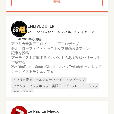
登録
ENLIVEDUFER
YouTube/Twitchチャンネル, メディア・アウトレット／ジャーナリスト, ソーシャルメディアインフルエンサー
>8700件の回答
アフリカ音楽
アフロビート／アフロポップ
チル／ローファイ・ヒップホップ
映画音楽
ファンク
記事を投稿
アーティストに関するインパクトのある投稿やリールを
作成する
私のYouTube、SoundCloud、またはTwitchチャンネルで
アーティストをシェアする
アフリカ音楽
チル／ローファイ・ヒップホップ
ファンク
ヒップホップ
英語ラップ
フレンチ・ラップ
R&B
ソウル
Le Rap En Mieux