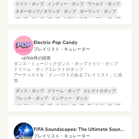
ドイツ・ポップ
インディー・ポップ
ワールド・ポップ
ネダーポップ／オランダ・ポップ
ポーランド・ポップ
ポップ・ロック
ポップ・ソウル
スウェーデン・ポップ
Electric Pop Candy
プレイリスト・キュレーター
>2700件の回答
ダンス・ミュージック
ダンス・ポップ
ドイツ・ポップ
ドリーム・ポップ
エレクトロポップ
アーティストを「インパクトのあるプレイリスト」に追
加
ダンス・ポップ
ドリーム・ポップ
エレクトロポップ
フレンチ・ポップ
インディー・ダンス
インディー・ポップ
ドイツ・ポップ
ワールド・ポップ
FIFA Soundscapes: The Ultimate Soundtrack ⚽️ Festival Indie, Electropop & Dance Anthems
プレイリスト・キュレーター