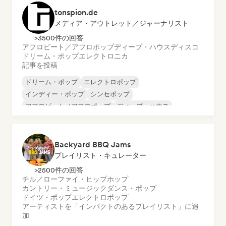
tonspion.de
メディア・アウトレット／ジャーナリスト
>3500件の回答
アフロビート／アフロポップ
ディープ・ハウス
ディスコ
ドリーム・ポップ
エレクトロニカ
記事を投稿
ドリーム・ポップ
エレクトロポップ
インディー・ポップ
シンセポップ
アフロビート／アフロポップ
ディープ・ハウス
インディー・ロック
ニュー・ディスコ／イタロ
Backyard BBQ Jams
プレイリスト・キュレーター
>2500件の回答
チル／ローファイ・ヒップホップ
カントリー・ミュージック
ダンス・ポップ
ドイツ・ポップ
エレクトロポップ
アーティストを「インパクトのあるプレイリスト」に追
加