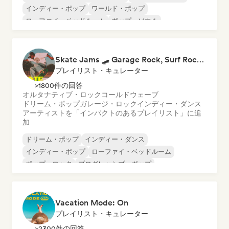
インディー・ポップ
ワールド・ポップ
ローファイ・ベッドルーム
ポップ・ソウル
ソフト・ポップ／バラード
ラテン・ポップ
Skate Jams 🛹 Garage Rock, Surf Rock & Neo-Psych
プレイリスト・キュレーター
>1800件の回答
オルタナティブ・ロック
コールドウェーブ
ドリーム・ポップ
ガレージ・ロック
インディー・ダンス
アーティストを「インパクトのあるプレイリスト」に追
加
ドリーム・ポップ
インディー・ダンス
インディー・ポップ
ローファイ・ベッドルーム
ポップ・ロック
プログレッシブ・ポップ
サイケデリック・ポップ
シンセポップ
Vacation Mode: On
プレイリスト・キュレーター
>2300件の回答