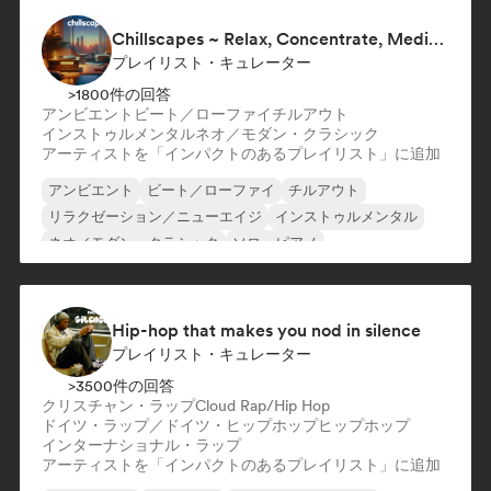
Chillscapes ~ Relax, Concentrate, Meditate, Sleep, Dream
プレイリスト・キュレーター
>1800件の回答
アンビエント
ビート／ローファイ
チルアウト
インストゥルメンタル
ネオ／モダン・クラシック
アーティストを「インパクトのあるプレイリスト」に追加
アンビエント
ビート／ローファイ
チルアウト
リラクゼーション／ニューエイジ
インストゥルメンタル
ネオ／モダン・クラシック
ソロ・ピアノ
Hip-hop that makes you nod in silence
プレイリスト・キュレーター
>3500件の回答
クリスチャン・ラップ
Cloud Rap/Hip Hop
ドイツ・ラップ／ドイツ・ヒップホップ
ヒップホップ
インターナショナル・ラップ
アーティストを「インパクトのあるプレイリスト」に追加