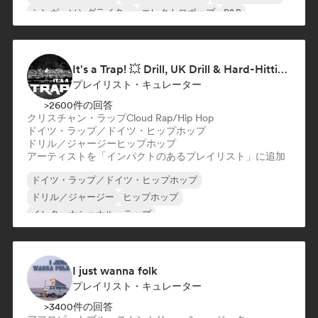
シンガーソングライター
エレクトロポップ
R&B
It's a Trap! 💥 Drill, UK Drill & Hard-Hitting Trap
プレイリスト・キュレーター
>2600件の回答
クリスチャン・ラップ
Cloud Rap/Hip Hop
ドイツ・ラップ／ドイツ・ヒップホップ
ドリル／ジャージー
ヒップホップ
アーティストを「インパクトのあるプレイリスト」に追加
ドイツ・ラップ／ドイツ・ヒップホップ
ドリル／ジャージー
ヒップホップ
インターナショナル・ラップ
ネダーポップ／ダッチ・ポップ
英語ラップ
フレンチ・ラップ
ラップ／トラップイタリア語
I just wanna folk
プレイリスト・キュレーター
>3400件の回答