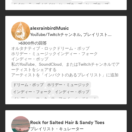
ドイツ・ラップ／ドイツ・ヒップホップ
ヒップホップ
ネダーポップ／ダッチ・ポップ
英語ラップ
フレンチ・ラップ
alexrainbirdMusic
YouTube/Twitchチャンネル, プレイリスト・キュレーター
>6300件の回答
オルタナティブ・ロック
ドリーム・ポップ
ホリデー・ミュージック
インディー・フォーク
インディー・ポップ
私のYouTube、SoundCloud、またはTwitchチャンネルでア
ーティストをシェアする
アーティストを「インパクトのあるプレイリスト」に追加
ドリーム・ポップ
ホリデー・ミュージック
インディー・フォーク
インディー・ポップ
インディー・ロック
ローファイ・ベッドルーム
シンガーソングライター
オルタナティブ・ロック
Rock for Salted Hair & Sandy Toes
プレイリスト・キュレーター