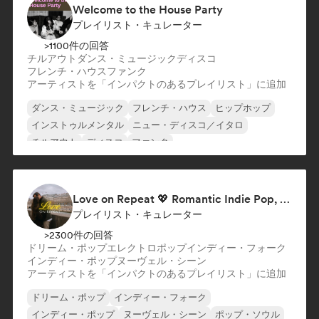
Welcome to the House Party
プレイリスト・キュレーター
>1100件の回答
チルアウト
ダンス・ミュージック
ディスコ
フレンチ・ハウス
ファンク
アーティストを「インパクトのあるプレイリスト」に追加
ダンス・ミュージック
フレンチ・ハウス
ヒップホップ
インストゥルメンタル
ニュー・ディスコ／イタロ
チルアウト
ディスコ
ファンク
Love on Repeat 💖 Romantic Indie Pop, Neo Soul & Singer-Songwriter
プレイリスト・キュレーター
>2300件の回答
ドリーム・ポップ
エレクトロポップ
インディー・フォーク
インディー・ポップ
ヌーヴェル・シーン
アーティストを「インパクトのあるプレイリスト」に追加
ドリーム・ポップ
インディー・フォーク
インディー・ポップ
ヌーヴェル・シーン
ポップ・ソウル