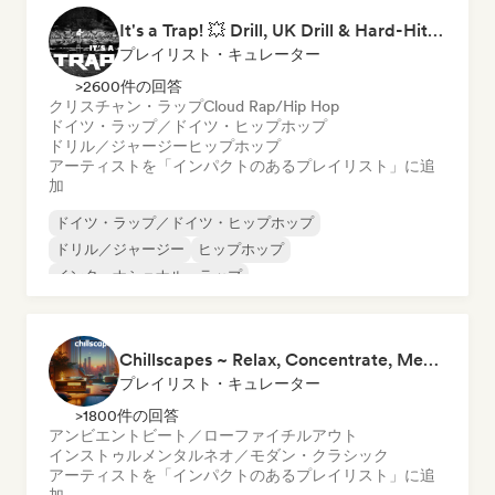
It's a Trap! 💥 Drill, UK Drill & Hard-Hitting Trap
プレイリスト・キュレーター
>2600件の回答
クリスチャン・ラップ
Cloud Rap/Hip Hop
ドイツ・ラップ／ドイツ・ヒップホップ
ドリル／ジャージー
ヒップホップ
アーティストを「インパクトのあるプレイリスト」に追
加
ドイツ・ラップ／ドイツ・ヒップホップ
ドリル／ジャージー
ヒップホップ
インターナショナル・ラップ
ネダーポップ／ダッチ・ポップ
英語ラップ
フレンチ・ラップ
ラップ／トラップイタリア語
Chillscapes ~ Relax, Concentrate, Meditate, Sleep, Dream
プレイリスト・キュレーター
>1800件の回答
アンビエント
ビート／ローファイ
チルアウト
インストゥルメンタル
ネオ／モダン・クラシック
アーティストを「インパクトのあるプレイリスト」に追