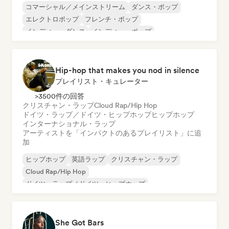
コマーシャル／メインストリーム
ダンス・ポップ
エレクトロポップ
フレンチ・ポップ
インディー・ダンス
インディー・ポップ
ワールド・ポップ
K-POP/J-POP
Hip-hop that makes you nod in silence
プレイリスト・キュレーター
>3500件の回答
クリスチャン・ラップ
Cloud Rap/Hip Hop
ドイツ・ラップ／ドイツ・ヒップホップ
ヒップホップ
インターナショナル・ラップ
アーティストを「インパクトのあるプレイリスト」に追
加
ヒップホップ
英語ラップ
クリスチャン・ラップ
Cloud Rap/Hip Hop
ドイツ・ラップ／ドイツ・ヒップホップ
インターナショナル・ラップ
ネダーポップ／ダッチ・ポップ
フレンチ・ラップ
She Got Bars