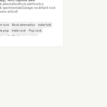
&gt; 1400 risposte date
k alternativo
Rock elettronico
k sperimentale
Garage rock
Hard rock
vere articoli
t rock
Rock alternativo
Indie folk
ie pop
Indie rock
Pop rock
st punk
Rock progressivo