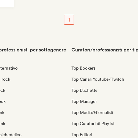
1
professionisti per sottogenere
Curatori/professionisti per ti
ternativo
Top Bookers
 rock
Top Canali Youtube/Twitch
ock
Top Etichette
ock
Top Manager
nk
Top Media/Giornalisti
unk
Top Curatori di Playlist
sichedelico
Top Editori