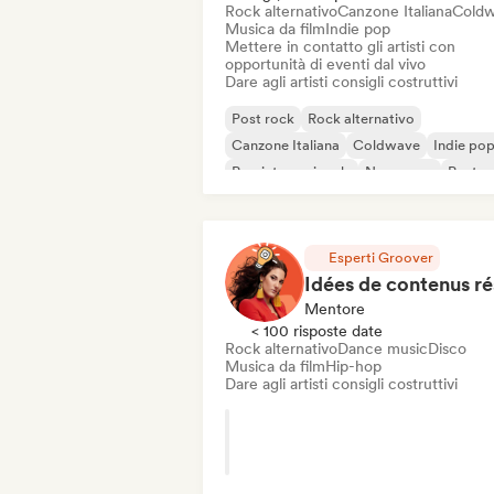
Rock alternativo
Canzone Italiana
Cold
Musica da film
Indie pop
Mettere in contatto gli artisti con
opportunità di eventi dal vivo
Dare agli artisti consigli costruttivi
Post rock
Rock alternativo
Canzone Italiana
Coldwave
Indie po
Pop internazionale
New wave
Post p
Esperti Groover
Mentore
< 100 risposte date
Rock alternativo
Dance music
Disco
Musica da film
Hip-hop
Dare agli artisti consigli costruttivi