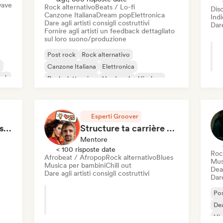
wave
Rock alternativo
Beats / Lo-fi
Dis
Canzone Italiana
Dream pop
Elettronica
Ind
Dare agli artisti consigli costruttivi
Dare
Fornire agli artisti un feedback dettagliato
sul loro suono/produzione
Post rock
Rock alternativo
p
Canzone Italiana
Elettronica
unk
Rock elettronico
Hard rock
Hip-hop
Indie rock
Esperti Groover
Idées de contenus réseaux sociaux
Structure ta carrière en 1h de Coaching
Mentore
< 100 risposte date
Roc
Afrobeat / Afropop
Rock alternativo
Blues
Mus
Musica per bambini
Chill out
Dea
Dare agli artisti consigli costruttivi
Dare
Pos
Dea
Hi