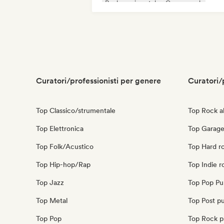
Rock sperimentale
Garage rock
Indie rock
Curatori/professionisti per genere
Curatori/
Top Classico/strumentale
Top Rock al
Top Elettronica
Top Garage
Top Folk/Acustico
Top Hard r
Top Hip-hop/Rap
Top Indie r
Top Jazz
Top Pop Pu
Top Metal
Top Post p
Top Pop
Top Rock p