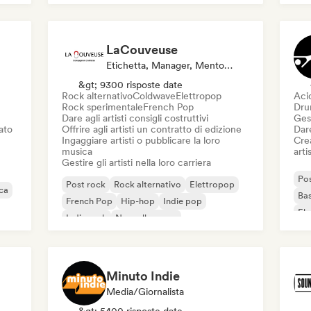
LaCouveuse
Etichetta, Manager, Mentore, Editore
&gt; 9300 risposte date
Rock alternativo
Coldwave
Elettropop
Aci
Rock sperimentale
French Pop
Dru
Dare agli artisti consigli costruttivi
Gest
iato
Offrire agli artisti un contratto di edizione
Dare
Ingaggiare artisti o pubblicare la loro
Crea
musica
artis
Gestire gli artisti nella loro carriera
Pos
Post rock
Rock alternativo
Elettropop
ica
Bas
French Pop
Hip-hop
Indie pop
Ele
Indie rock
Nouvelle scene
Minuto Indie
Media/Giornalista