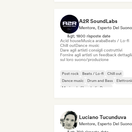
A2R SoundLabs
Mentore, Esperto Del Suono
&gt; 1800 risposte date
Acid house
Musica araba
Beats / Lo-fi
Chill out
Dance music
Dare agli artisti consigli costruttivi
Fornire agli artisti un feedback dettagl
sul loro suono/produzione
Post rock
Beats / Lo-fi
Chill out
Dance music
Drum and Bass
Elettron
Musica da film
Indie Dance
Luciano Tucunduva
Mentore, Esperto Del Suono