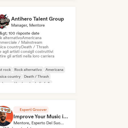
Antihero Talent Group
Manager, Mentore
&gt; 100 risposte date
k alternativo
Americana
merciale / Mainstream
ica country
Death / Thrash
 agli artisti consigli costruttivi
ire gli artisti nella loro carriera
t rock
Rock alternativo
Americana
sica country
Death / Thrash
rdcore
Hard rock
Indie folk
Esperti Groover
Improve Your Music in a 90min Coaching Session
Mentore, Esperto Del Suono