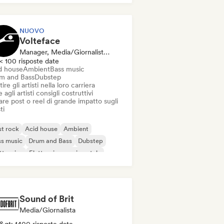
NUOVO
Volteface
Manager, Media/Giornalista, Mentore
< 100 risposte date
d house
Ambient
Bass music
m and Bass
Dubstep
ire gli artisti nella loro carriera
 agli artisti consigli costruttivi
re post o reel di grande impatto sugli
ti
t rock
Acid house
Ambient
s music
Drum and Bass
Dubstep
ttronica
Elettronica sperimentale
Sound of Brit
Media/Giornalista