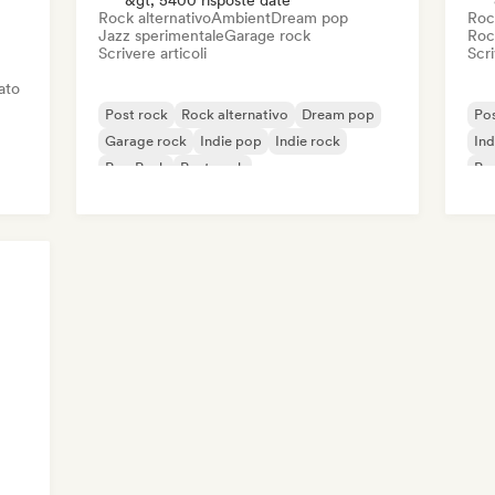
&gt; 5400 risposte date
Rock alternativo
Ambient
Dream pop
Roc
Jazz sperimentale
Garage rock
Roc
Scrivere articoli
Scri
iato
Post rock
Rock alternativo
Dream pop
Pos
Garage rock
Indie pop
Indie rock
Ind
Pop Punk
Post punk
Po