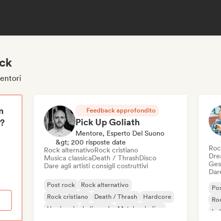
ock
mentori
n
Feedback approfondito
Pick Up Goliath
i?
Mentore, Esperto Del Suono
&gt; 200 risposte date
Roc
Rock alternativo
Rock cristiano
Dre
Musica classica
Death / Thrash
Disco
Gest
Dare agli artisti consigli costruttivi
Dare
Post rock
Rock alternativo
Pos
Rock cristiano
Death / Thrash
Hardcore
Roc
Hard rock
Indie rock
Metal melodico
Ind