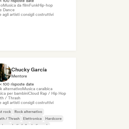
< 100 risposte date
co
Musica da film
Funk
Hip-hop
ie Dance
 agli artisti consigli costruttivi
Chucky García
Mentore
< 100 risposte date
k alternativo
Musica caraibica
ica per bambini
Cloud Rap / Hip Hop
th / Thrash
 agli artisti consigli costruttivi
t rock
Rock alternativo
th / Thrash
Elettronica
Hardcore
p-hop
Indie folk
Indie rock