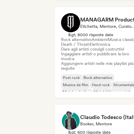
Etichetta, Mentore, Curatore D
&gt; 8000 risposte date
Rock alternativo
Ambient
Musica classi
Death / Thrash
Elettronica
Dare agli artisti consigli costruttivi
Ingaggiare artisti o pubblicare la loro
musica
Aggiungere artisti nelle mie playlist più
seguite
Post rock
Rock alternativo
Musica da film
Hard rock
Strumental
Metal melodico
Metal / Heavy metal
Rock progressivo
Booker, Mentore
&gt; 600 risposte date