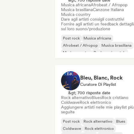
&gt; 700 risposte date
Musica africana
Afrobeat / Afropop
Musica brasiliana
Canzone Italiana
Musica country
Dare agli artisti consigli costruttivi
Fornire agli artisti un feedback dettagl
sul loro suono/produzione
Post rock
Musica africana
Afrobeat / Afropop
Musica brasiliana
Musica country
Rock sperimentale
Musica da film
Indie folk
Bleu, Blanc, Rock
Curatore Di Playlist
&gt; 700 risposte date
Rock alternativo
Blues
Rock cristiano
Coldwave
Rock elettronico
Aggiungere artisti nelle mie playlist più
seguite
Post rock
Rock alternativo
Blues
Coldwave
Rock elettronico