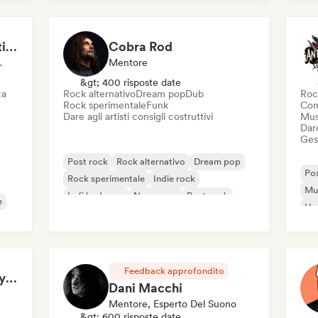
MANAGARM Productions
Cobra Rod
i Playlist
Mentore
&gt; 400 risposte date
ca
Rock alternativo
Dream pop
Dub
Roc
Rock sperimentale
Funk
Com
Dare agli artisti consigli costruttivi
Mus
Dare
Gest
Post rock
Rock alternativo
Dream pop
Pos
Rock sperimentale
Indie rock
Mu
Lofi bedroom
New wave
Post punk
e
Ha
Feedback approfondito
Claudio Todesco (Italy & Japan focus)
Dani Macchi
Mentore, Esperto Del Suono
&gt; 600 risposte date