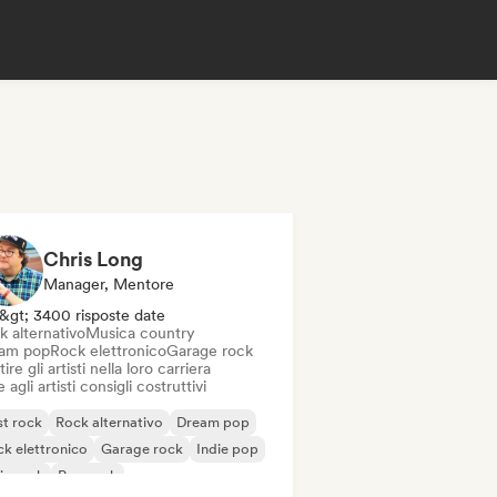
Chris Long
Manager, Mentore
&gt; 3400 risposte date
k alternativo
Musica country
am pop
Rock elettronico
Garage rock
ire gli artisti nella loro carriera
 agli artisti consigli costruttivi
t rock
Rock alternativo
Dream pop
k elettronico
Garage rock
Indie pop
ie rock
Pop rock