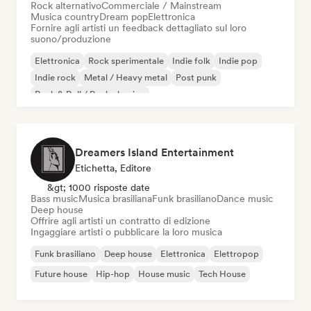
Rock alternativo
Commerciale / Mainstream
Musica country
Dream pop
Elettronica
Fornire agli artisti un feedback dettagliato sul loro
suono/produzione
Elettronica
Rock sperimentale
Indie folk
Indie pop
Indie rock
Metal / Heavy metal
Post punk
Rock & Roll / Rock classico
Dreamers Island Entertainment
Etichetta, Editore
&gt; 1000 risposte date
Bass music
Musica brasiliana
Funk brasiliano
Dance music
Deep house
Offrire agli artisti un contratto di edizione
Ingaggiare artisti o pubblicare la loro musica
Funk brasiliano
Deep house
Elettronica
Elettropop
Future house
Hip-hop
House music
Tech House