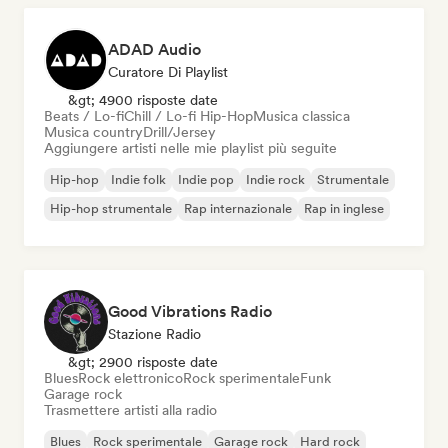
ADAD Audio
Curatore Di Playlist
&gt; 4900 risposte date
Beats / Lo-fi
Chill / Lo-fi Hip-Hop
Musica classica
Musica country
Drill/Jersey
Aggiungere artisti nelle mie playlist più seguite
Hip-hop
Indie folk
Indie pop
Indie rock
Strumentale
Hip-hop strumentale
Rap internazionale
Rap in inglese
Good Vibrations Radio
Stazione Radio
&gt; 2900 risposte date
Blues
Rock elettronico
Rock sperimentale
Funk
Garage rock
Trasmettere artisti alla radio
Blues
Rock sperimentale
Garage rock
Hard rock