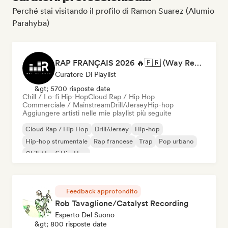
Perché stai visitando il profilo di Ramon Suarez (Alumio
Parahyba)
RAP FRANÇAIS 2026 🔥🇫🇷 (Way Records)
Curatore Di Playlist
&gt; 5700 risposte date
Chill / Lo-fi Hip-Hop
Cloud Rap / Hip Hop
Commerciale / Mainstream
Drill/Jersey
Hip-hop
Aggiungere artisti nelle mie playlist più seguite
Cloud Rap / Hip Hop
Drill/Jersey
Hip-hop
Hip-hop strumentale
Rap francese
Trap
Pop urbano
Chill / Lo-fi Hip-Hop
Feedback approfondito
Rob Tavaglione/Catalyst Recording
Esperto Del Suono
&gt; 800 risposte date