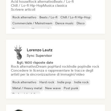
Acid house
Rock alternativo
Beats / Lo-fi
Chill / Lo-fi Hip-Hop
Musica classica
Scrivere articoli
Rock alternativo
Beats / Lo-fi
Chill / Lo-fi Hip-Hop
Commerciale / Mainstream
Dance music
Disco
Dream pop
House music
Lorenzo Lautz
Sync Supervisor
&gt; 1600 risposte date
Rock alternativo
Dream pop
Hard rock
Indie pop
Indie rock
Concedere in licenza o rappresentare le tracce degli
artisti per la sincronizzazione di immagini/video
Rock alternativo
Hard rock
Indie pop
Indie rock
Metal / Heavy metal
New wave
Post punk
Rock psichedelico