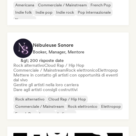
Americana
Commerciale / Mainstream
French Pop
Indie folk
Indie pop
Indie rock
Pop internazionale
New wave
Nébuleuse Sonore
Booker, Manager, Mentore
&gt; 200 risposte date
Rock alternativo
Cloud Rap / Hip Hop
Commerciale / Mainstream
Rock elettronico
Elettropop
Mettere in contatto gli artisti con opportunità di eventi
dal vivo
Gestire gli artisti nella loro carriera
Dare agli artisti consigli costruttivi
Rock alternativo
Cloud Rap / Hip Hop
Commerciale / Mainstream
Rock elettronico
Elettropop
French Pop
Iperpop
Indie pop