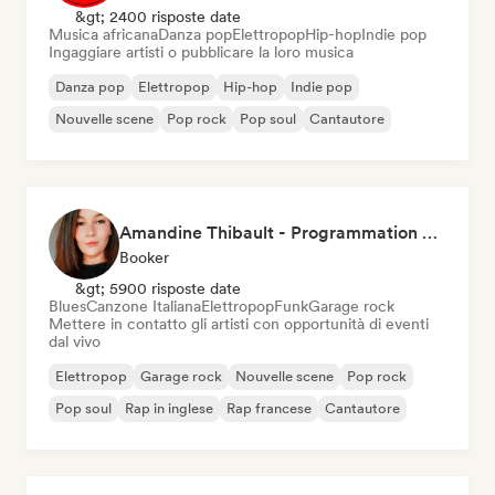
&gt; 2400 risposte date
Musica africana
Danza pop
Elettropop
Hip-hop
Indie pop
Ingaggiare artisti o pubblicare la loro musica
Danza pop
Elettropop
Hip-hop
Indie pop
Nouvelle scene
Pop rock
Pop soul
Cantautore
Amandine Thibault - Programmation Concerts SMAC IDF, Booking, Management
Booker
&gt; 5900 risposte date
Blues
Canzone Italiana
Elettropop
Funk
Garage rock
Mettere in contatto gli artisti con opportunità di eventi
dal vivo
Elettropop
Garage rock
Nouvelle scene
Pop rock
Pop soul
Rap in inglese
Rap francese
Cantautore