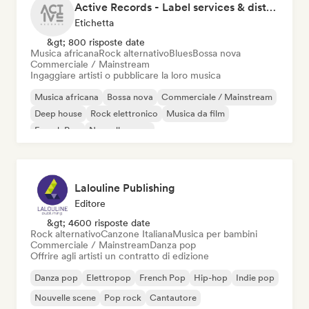
Active Records - Label services & distribution
Etichetta
&gt; 800 risposte date
Musica africana
Rock alternativo
Blues
Bossa nova
Commerciale / Mainstream
Ingaggiare artisti o pubblicare la loro musica
Musica africana
Bossa nova
Commerciale / Mainstream
Deep house
Rock elettronico
Musica da film
French Pop
Nouvelle scene
Lalouline Publishing
Editore
&gt; 4600 risposte date
Rock alternativo
Canzone Italiana
Musica per bambini
Commerciale / Mainstream
Danza pop
Offrire agli artisti un contratto di edizione
Danza pop
Elettropop
French Pop
Hip-hop
Indie pop
Nouvelle scene
Pop rock
Cantautore