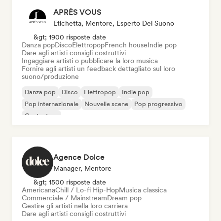
APRÈS VOUS
Etichetta, Mentore, Esperto Del Suono
&gt; 1900 risposte date
Danza pop
Disco
Elettropop
French house
Indie pop
Dare agli artisti consigli costruttivi
Ingaggiare artisti o pubblicare la loro musica
Fornire agli artisti un feedback dettagliato sul loro
suono/produzione
Danza pop
Disco
Elettropop
Indie pop
Pop internazionale
Nouvelle scene
Pop progressivo
Cantautore
Agence Dolce
Manager, Mentore
&gt; 1500 risposte date
Americana
Chill / Lo-fi Hip-Hop
Musica classica
Commerciale / Mainstream
Dream pop
Gestire gli artisti nella loro carriera
Dare agli artisti consigli costruttivi