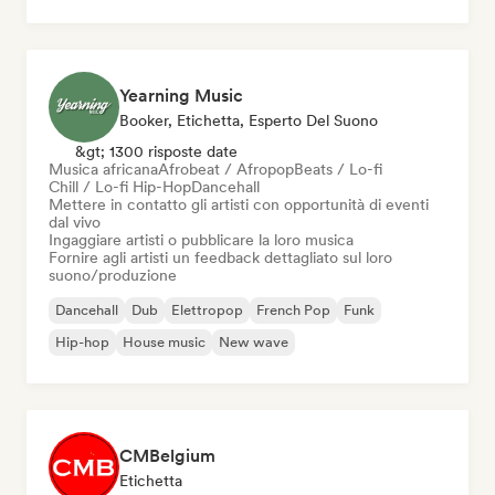
Yearning Music
Booker, Etichetta, Esperto Del Suono
&gt; 1300 risposte date
Musica africana
Afrobeat / Afropop
Beats / Lo-fi
Chill / Lo-fi Hip-Hop
Dancehall
Mettere in contatto gli artisti con opportunità di eventi
dal vivo
Ingaggiare artisti o pubblicare la loro musica
Fornire agli artisti un feedback dettagliato sul loro
suono/produzione
Dancehall
Dub
Elettropop
French Pop
Funk
Hip-hop
House music
New wave
CMBelgium
Etichetta