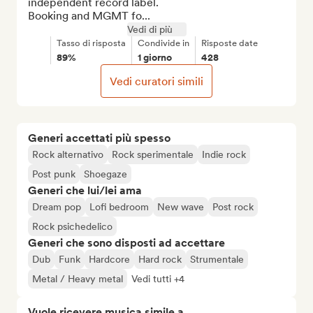
independent record label.

Booking and MGMT fo...
Vedi di più
Tasso di risposta
Condivide in
Risposte date
89%
1 giorno
428
Vedi curatori simili
Generi accettati più spesso
Rock alternativo
Rock sperimentale
Indie rock
Post punk
Shoegaze
Generi che lui/lei ama
Dream pop
Lofi bedroom
New wave
Post rock
Rock psichedelico
Generi che sono disposti ad accettare
Dub
Funk
Hardcore
Hard rock
Strumentale
Metal / Heavy metal
Vedi tutti +4
Vuole ricevere musica simile a...