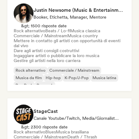
Justin Newsome (Music & Entertainment Executive | A&R, Artist Development & Partnerships | Applied AI & Systems Strategy)
Booker, Etichetta, Manager, Mentore
&gt; 1500 risposte date
Rock alternativo
Beats / Lo-fi
Musica classica
Commerciale / Mainstream
Musica country
Mettere in contatto gli artisti con opportunità di eventi
dal vivo
Dare agli artisti consigli costruttivi
Ingaggiare artisti o pubblicare la loro musica
Gestire gli artisti nella loro carriera
Rock alternativo
Commerciale / Mainstream
Musica da film
Hip-hop
K-Pop/J-Pop
Musica latina
Pop Punk
Pop rock
StageCast
Canale Youtube/Twitch, Media/Giornalista, Mentore, Social Media Influencer, Esperto Del Suono
&gt; 2300 risposte date
Rock alternativo
Blues
Musica brasiliana
Commerciale / Mainstream
Death / Thrash