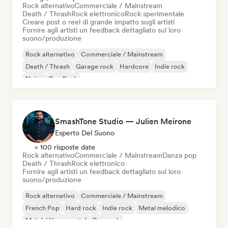
Rock alternativo
Commerciale / Mainstream
Death / Thrash
Rock elettronico
Rock sperimentale
Creare post o reel di grande impatto sugli artisti
Fornire agli artisti un feedback dettagliato sul loro
suono/produzione
Rock alternativo
Commerciale / Mainstream
Death / Thrash
Garage rock
Hardcore
Indie rock
Noise
Pop Punk
SmashTone Studio — Julien Meirone
Esperto Del Suono
< 100 risposte date
Rock alternativo
Commerciale / Mainstream
Danza pop
Death / Thrash
Rock elettronico
Fornire agli artisti un feedback dettagliato sul loro
suono/produzione
Rock alternativo
Commerciale / Mainstream
French Pop
Hard rock
Indie rock
Metal melodico
Metal / Heavy metal
Pop rock