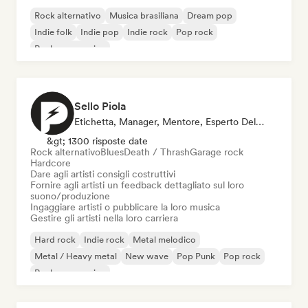
Rock alternativo
Musica brasiliana
Dream pop
Indie folk
Indie pop
Indie rock
Pop rock
Rock progressivo
Sello Piola
Etichetta, Manager, Mentore, Esperto Del Suono
&gt; 1300 risposte date
Rock alternativo
Blues
Death / Thrash
Garage rock
Hardcore
Dare agli artisti consigli costruttivi
Fornire agli artisti un feedback dettagliato sul loro
suono/produzione
Ingaggiare artisti o pubblicare la loro musica
Gestire gli artisti nella loro carriera
Hard rock
Indie rock
Metal melodico
Metal / Heavy metal
New wave
Pop Punk
Pop rock
Rock progressivo