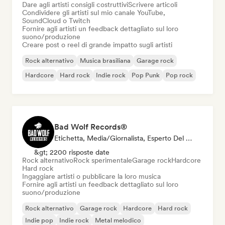
Dare agli artisti consigli costruttivi
Scrivere articoli
Condividere gli artisti sul mio canale YouTube,
SoundCloud o Twitch
Fornire agli artisti un feedback dettagliato sul loro
suono/produzione
Creare post o reel di grande impatto sugli artisti
Rock alternativo
Musica brasiliana
Garage rock
Hardcore
Hard rock
Indie rock
Pop Punk
Pop rock
Bad Wolf Records®
Etichetta, Media/Giornalista, Esperto Del Suono
&gt; 2200 risposte date
Rock alternativo
Rock sperimentale
Garage rock
Hardcore
Hard rock
Ingaggiare artisti o pubblicare la loro musica
Fornire agli artisti un feedback dettagliato sul loro
suono/produzione
Rock alternativo
Garage rock
Hardcore
Hard rock
Indie pop
Indie rock
Metal melodico