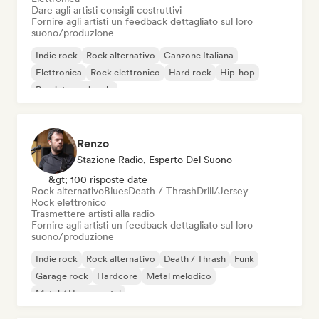
Dare agli artisti consigli costruttivi
Fornire agli artisti un feedback dettagliato sul loro
suono/produzione
Indie rock
Rock alternativo
Canzone Italiana
Elettronica
Rock elettronico
Hard rock
Hip-hop
Pop internazionale
Renzo
Stazione Radio, Esperto Del Suono
&gt; 100 risposte date
Rock alternativo
Blues
Death / Thrash
Drill/Jersey
Rock elettronico
Trasmettere artisti alla radio
Fornire agli artisti un feedback dettagliato sul loro
suono/produzione
Indie rock
Rock alternativo
Death / Thrash
Funk
Garage rock
Hardcore
Metal melodico
Metal / Heavy metal