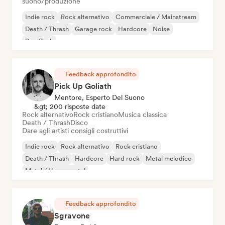
suono/produzione
Indie rock
Rock alternativo
Commerciale / Mainstream
Death / Thrash
Garage rock
Hardcore
Noise
Pop Punk
Feedback approfondito
Pick Up Goliath
Mentore, Esperto Del Suono
&gt; 200 risposte date
Rock alternativo
Rock cristiano
Musica classica
Death / Thrash
Disco
Dare agli artisti consigli costruttivi
Indie rock
Rock alternativo
Rock cristiano
Death / Thrash
Hardcore
Hard rock
Metal melodico
Metal / Heavy metal
Feedback approfondito
Sgravone