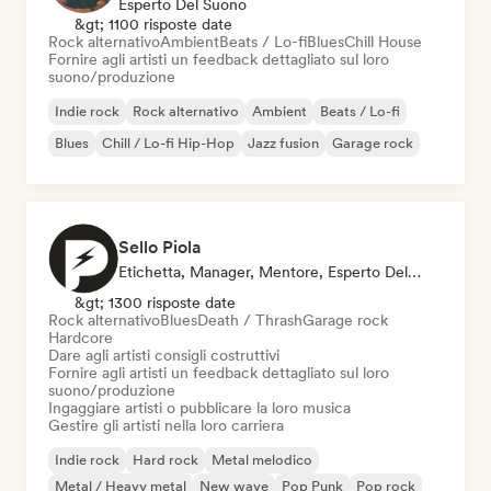
Esperto Del Suono
&gt; 1100 risposte date
Rock alternativo
Ambient
Beats / Lo-fi
Blues
Chill House
Fornire agli artisti un feedback dettagliato sul loro
suono/produzione
Indie rock
Rock alternativo
Ambient
Beats / Lo-fi
Blues
Chill / Lo-fi Hip-Hop
Jazz fusion
Garage rock
Sello Piola
Etichetta, Manager, Mentore, Esperto Del Suono
&gt; 1300 risposte date
Rock alternativo
Blues
Death / Thrash
Garage rock
Hardcore
Dare agli artisti consigli costruttivi
Fornire agli artisti un feedback dettagliato sul loro
suono/produzione
Ingaggiare artisti o pubblicare la loro musica
Gestire gli artisti nella loro carriera
Indie rock
Hard rock
Metal melodico
Metal / Heavy metal
New wave
Pop Punk
Pop rock