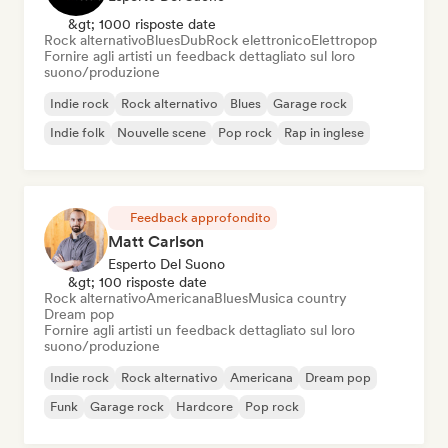
&gt; 1000 risposte date
Rock alternativo
Blues
Dub
Rock elettronico
Elettropop
Fornire agli artisti un feedback dettagliato sul loro
suono/produzione
Indie rock
Rock alternativo
Blues
Garage rock
Indie folk
Nouvelle scene
Pop rock
Rap in inglese
Feedback approfondito
Matt Carlson
Esperto Del Suono
&gt; 100 risposte date
Rock alternativo
Americana
Blues
Musica country
Dream pop
Fornire agli artisti un feedback dettagliato sul loro
suono/produzione
Indie rock
Rock alternativo
Americana
Dream pop
Funk
Garage rock
Hardcore
Pop rock