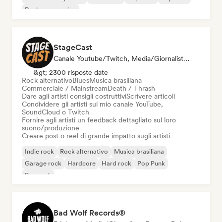
Rock progressivo
StageCast
Canale Youtube/Twitch, Media/Giornalista, Mentore, Social Media Influencer, Esperto Del Suono
&gt; 2300 risposte date
Rock alternativo
Blues
Musica brasiliana
Commerciale / Mainstream
Death / Thrash
Dare agli artisti consigli costruttivi
Scrivere articoli
Condividere gli artisti sul mio canale YouTube,
SoundCloud o Twitch
Fornire agli artisti un feedback dettagliato sul loro
suono/produzione
Creare post o reel di grande impatto sugli artisti
Indie rock
Rock alternativo
Musica brasiliana
Garage rock
Hardcore
Hard rock
Pop Punk
Pop rock
Bad Wolf Records®