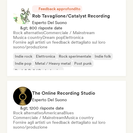
Feedback approfondito
Rob Tavaglione/Catalyst Recording
Esperto Del Suono
&gt; 800 risposte date
Rock alternativo
Commerciale / Mainstream
Musica country
Dream pop
Elettronica
Fornire agli artisti un feedback dettagliato sul loro
suono/produzione
Indie rock
Elettronica
Rock sperimentale
Indie folk
Indie pop
Metal / Heavy metal
Post punk
Rock & Roll / Rock classico
The Online Recording Studio
Esperto Del Suono
&gt; 1200 risposte date
Rock alternativo
Americana
Blues
Commerciale / Mainstream
Musica country
Fornire agli artisti un feedback dettagliato sul loro
suono/produzione