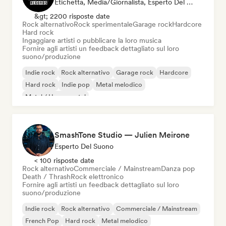
Etichetta, Media/Giornalista, Esperto Del Suono
&gt; 2200 risposte date
Rock alternativo
Rock sperimentale
Garage rock
Hardcore
Hard rock
Ingaggiare artisti o pubblicare la loro musica
Fornire agli artisti un feedback dettagliato sul loro
suono/produzione
Indie rock
Rock alternativo
Garage rock
Hardcore
Hard rock
Indie pop
Metal melodico
Metal / Heavy metal
SmashTone Studio — Julien Meirone
Esperto Del Suono
< 100 risposte date
Rock alternativo
Commerciale / Mainstream
Danza pop
Death / Thrash
Rock elettronico
Fornire agli artisti un feedback dettagliato sul loro
suono/produzione
Indie rock
Rock alternativo
Commerciale / Mainstream
French Pop
Hard rock
Metal melodico