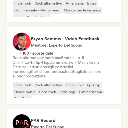
Indie rock
Rock alternativo
Americana
Blues
Commerciale / Mainstream
Musica per le vacanze
Indie folk
Pop Punk
Bryan Sammis - Video Feedback
Mentore, Esperto Del Suono
< 100 risposte date
Rock alternativo
Americana
Beats / Lo-fi
Chill / Lo-fi Hip-Hop
Commerciale / Mainstream
Dare agli artisti consigli costruttivi
Fornire agli artisti un feedback dettagliato sul loro
suono/produzione
Indie rock
Rock alternativo
Chill / Lo-fi Hip-Hop
Dance music
Hard rock
Indie pop
Lofi bedroom
Pop Punk
PAR Record
Esperto Del Suono