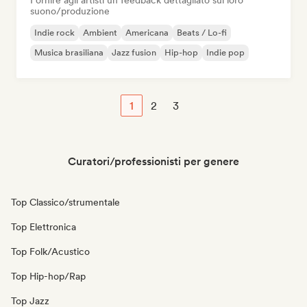
Fornire agli artisti un feedback dettagliato sul loro
suono/produzione
Indie rock
Ambient
Americana
Beats / Lo-fi
Musica brasiliana
Jazz fusion
Hip-hop
Indie pop
1
2
3
Curatori/professionisti per genere
Top Classico/strumentale
Top Elettronica
Top Folk/Acustico
Top Hip-hop/Rap
Top Jazz