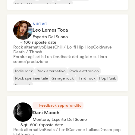
Metal / Heavy metal
Pop rock
NUOVO
Leo Lemes Toca
Esperto Del Suono
< 100 risposte date
Rock alternativo
Blues
Chill / Lo-fi Hip-Hop
Coldwave
Death / Thrash
Fornire agli artisti un feedback dettagliato sul loro
suono/produzione
Indie rock
Rock alternativo
Rock elettronico
Rock sperimentale
Garage rock
Hard rock
Pop Punk
Pop rock
Feedback approfondito
Dani Macchi
Mentore, Esperto Del Suono
&gt; 600 risposte date
Rock alternativo
Beats / Lo-fi
Canzone Italiana
Dream pop
Elettronica