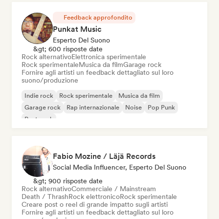
Feedback approfondito
Punkat Music
Esperto Del Suono
&gt; 600 risposte date
Rock alternativo
Elettronica sperimentale
Rock sperimentale
Musica da film
Garage rock
Fornire agli artisti un feedback dettagliato sul loro
suono/produzione
Indie rock
Rock sperimentale
Musica da film
Garage rock
Rap internazionale
Noise
Pop Punk
Post punk
Fabio Mozine / Läjä Records
Social Media Influencer, Esperto Del Suono
&gt; 900 risposte date
Rock alternativo
Commerciale / Mainstream
Death / Thrash
Rock elettronico
Rock sperimentale
Creare post o reel di grande impatto sugli artisti
Fornire agli artisti un feedback dettagliato sul loro