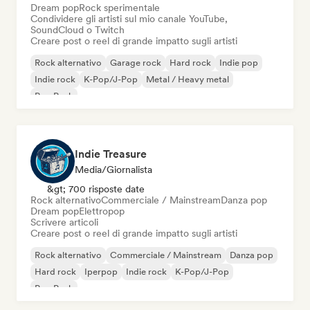
Dream pop
Rock sperimentale
Condividere gli artisti sul mio canale YouTube,
SoundCloud o Twitch
Creare post o reel di grande impatto sugli artisti
Rock alternativo
Garage rock
Hard rock
Indie pop
Indie rock
K-Pop/J-Pop
Metal / Heavy metal
Pop Punk
Indie Treasure
Media/Giornalista
&gt; 700 risposte date
Rock alternativo
Commerciale / Mainstream
Danza pop
Dream pop
Elettropop
Scrivere articoli
Creare post o reel di grande impatto sugli artisti
Rock alternativo
Commerciale / Mainstream
Danza pop
Hard rock
Iperpop
Indie rock
K-Pop/J-Pop
Pop Punk