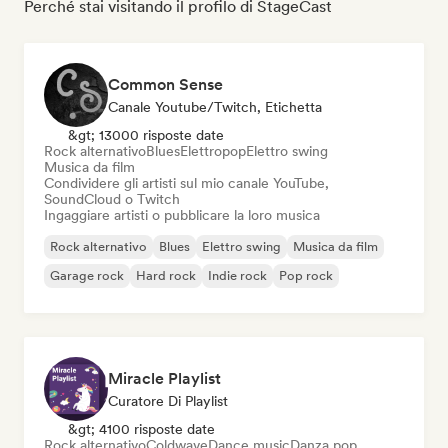
Perché stai visitando il profilo di StageCast
Common Sense
Canale Youtube/Twitch, Etichetta
&gt; 13000 risposte date
Rock alternativo
Blues
Elettropop
Elettro swing
Musica da film
Condividere gli artisti sul mio canale YouTube,
SoundCloud o Twitch
Ingaggiare artisti o pubblicare la loro musica
Rock alternativo
Blues
Elettro swing
Musica da film
Garage rock
Hard rock
Indie rock
Pop rock
Miracle Playlist
Curatore Di Playlist
&gt; 4100 risposte date
Rock alternativo
Coldwave
Dance music
Danza pop