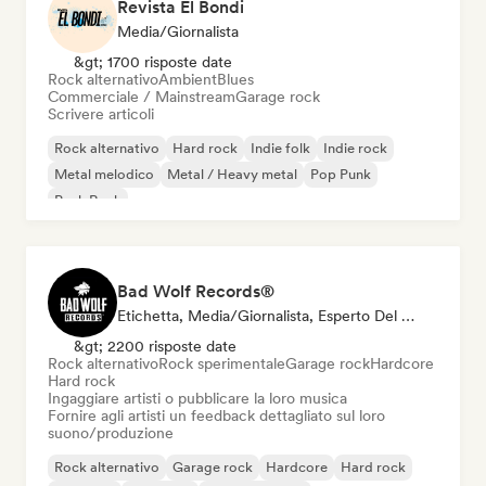
Revista El Bondi
Media/Giornalista
&gt; 1700 risposte date
Rock alternativo
Ambient
Blues
Commerciale / Mainstream
Garage rock
Scrivere articoli
Rock alternativo
Hard rock
Indie folk
Indie rock
Metal melodico
Metal / Heavy metal
Pop Punk
Punk Rock
Bad Wolf Records®
Etichetta, Media/Giornalista, Esperto Del Suono
&gt; 2200 risposte date
Rock alternativo
Rock sperimentale
Garage rock
Hardcore
Hard rock
Ingaggiare artisti o pubblicare la loro musica
Fornire agli artisti un feedback dettagliato sul loro
suono/produzione
Rock alternativo
Garage rock
Hardcore
Hard rock