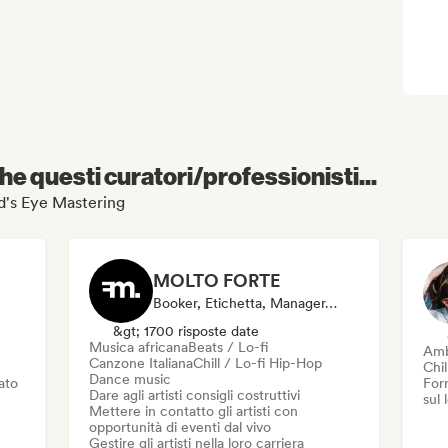
e questi curatori/professionisti...
nd's Eye Mastering
MOLTO FORTE
Booker, Etichetta, Manager, Mentore, Editore
&gt; 1700 risposte date
Musica africana
Beats / Lo-fi
Amb
Canzone Italiana
Chill / Lo-fi Hip-Hop
Chil
Dance music
iato
Forn
Dare agli artisti consigli costruttivi
sul
Mettere in contatto gli artisti con
opportunità di eventi dal vivo
Gestire gli artisti nella loro carriera