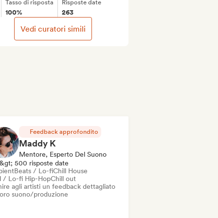
Tasso di risposta
Risposte date
100%
263
Vedi curatori simili
Feedback approfondito
Maddy K
Mentore, Esperto Del Suono
&gt; 500 risposte date
ient
Beats / Lo-fi
Chill House
l / Lo-fi Hip-Hop
Chill out
ire agli artisti un feedback dettagliato
 loro suono/produzione