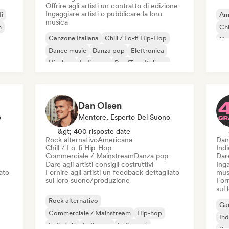
Offrire agli artisti un contratto di edizione
Ingaggiare artisti o pubblicare la loro
fi
Am
musica
n
Chi
Canzone Italiana
Chill / Lo-fi Hip-Hop
Co
Dance music
Danza pop
Elettronica
Dr
Hip-hop
Indie pop
Rap/Trap Italiano
Dan Olsen
o
Mentore, Esperto Del Suono
&gt; 400 risposte date
Rock alternativo
Americana
Dan
Chill / Lo-fi Hip-Hop
Ind
Commerciale / Mainstream
Danza pop
Dare
Dare agli artisti consigli costruttivi
Inga
iato
Fornire agli artisti un feedback dettagliato
mus
sul loro suono/produzione
Forn
sul
Rock alternativo
Ga
Commerciale / Mainstream
Hip-hop
Ind
Indie folk
Indie pop
Indie rock