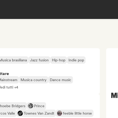
Musica brasiliana
Jazz fusion
Hip-hop
Indie pop
ttare
Mainstream
Musica country
Dance music
edi tutti +4
M
hoebe Bridgers
Prince
cos Valle
Townes Van Zandt
feeble little horse