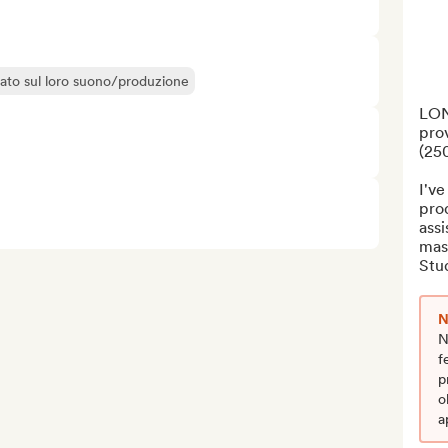
liato sul loro suono/produzione
LON
prov
(250
I've
prod
assi
mast
Stud
N
N
f
p
o
a