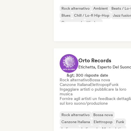
Rock alternativo
Ambient
Beats / Lo-
Blues
Chill / Lo-fi Hip-Hop
Jazz fusio
Garage rock
Hip-hop
Orto Records
Etichetta, Esperto Del Suon
&gt; 300 risposte date
Rock alternativo
Bossa nova
Canzone Italiana
Elettropop
Funk
Ingaggiare artisti o pubblicare la loro
musica
Fornire agli artisti un feedback dettagl
sul loro suono/produzione
Rock alternativo
Bossa nova
Canzone Italiana
Elettropop
Funk
Indie pop
Indie rock
Musica latina