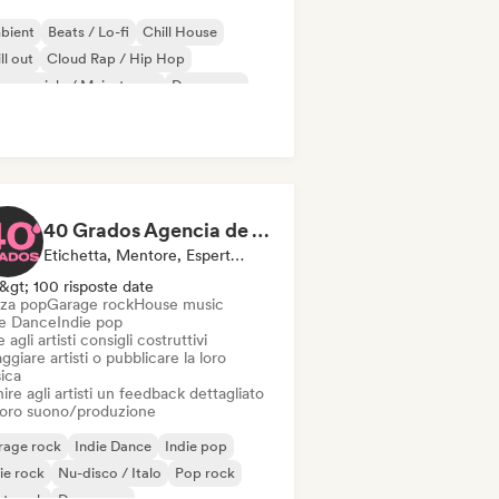
bient
Beats / Lo-fi
Chill House
ll out
Cloud Rap / Hip Hop
mmerciale / Mainstream
Danza pop
eam pop
40 Grados Agencia de Artistas
Etichetta, Mentore, Esperto Del Suono
&gt; 100 risposte date
za pop
Garage rock
House music
ie Dance
Indie pop
 agli artisti consigli costruttivi
ggiare artisti o pubblicare la loro
ica
ire agli artisti un feedback dettagliato
 loro suono/produzione
rage rock
Indie Dance
Indie pop
ie rock
Nu-disco / Italo
Pop rock