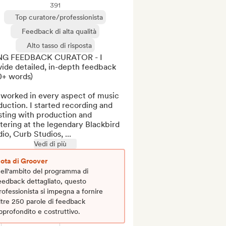
391
Top curatore/professionista
Feedback di alta qualità
Alto tasso di risposta
G FEEDBACK CURATOR - I 
ide detailed, in-depth feedback 
+ words)

 worked in every aspect of music 
uction. I started recording and 
sting with production and 
ering at the legendary Blackbird 
io, Curb Studios, ...
Vedi di più
ota di Groover
ell'ambito del programma di
eedback dettagliato, questo
rofessionista si impegna a fornire
ltre 250 parole di feedback
pprofondito e costruttivo.