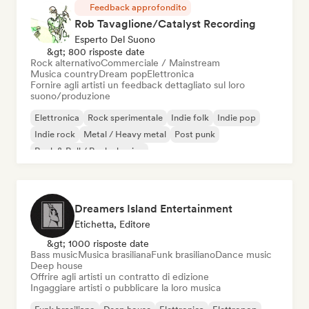
Feedback approfondito
Rob Tavaglione/Catalyst Recording
Esperto Del Suono
&gt; 800 risposte date
Rock alternativo
Commerciale / Mainstream
Musica country
Dream pop
Elettronica
Fornire agli artisti un feedback dettagliato sul loro
suono/produzione
Elettronica
Rock sperimentale
Indie folk
Indie pop
Indie rock
Metal / Heavy metal
Post punk
Rock & Roll / Rock classico
Dreamers Island Entertainment
Etichetta, Editore
&gt; 1000 risposte date
Bass music
Musica brasiliana
Funk brasiliano
Dance music
Deep house
Offrire agli artisti un contratto di edizione
Ingaggiare artisti o pubblicare la loro musica