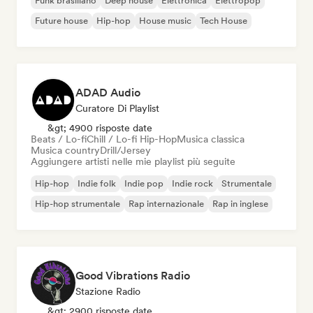
Funk brasiliano
Deep house
Elettronica
Elettropop
Future house
Hip-hop
House music
Tech House
ADAD Audio
Curatore Di Playlist
&gt; 4900 risposte date
Beats / Lo-fi
Chill / Lo-fi Hip-Hop
Musica classica
Musica country
Drill/Jersey
Aggiungere artisti nelle mie playlist più seguite
Hip-hop
Indie folk
Indie pop
Indie rock
Strumentale
Hip-hop strumentale
Rap internazionale
Rap in inglese
Good Vibrations Radio
Stazione Radio
&gt; 2900 risposte date