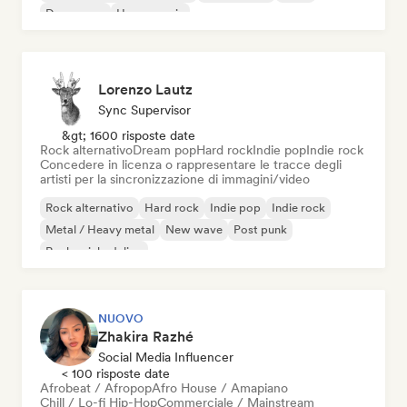
Dream pop
House music
Lorenzo Lautz
Sync Supervisor
&gt; 1600 risposte date
Rock alternativo
Dream pop
Hard rock
Indie pop
Indie rock
Concedere in licenza o rappresentare le tracce degli
artisti per la sincronizzazione di immagini/video
Rock alternativo
Hard rock
Indie pop
Indie rock
Metal / Heavy metal
New wave
Post punk
Rock psichedelico
NUOVO
Zhakira Razhé
Social Media Influencer
< 100 risposte date
Afrobeat / Afropop
Afro House / Amapiano
Chill / Lo-fi Hip-Hop
Commerciale / Mainstream