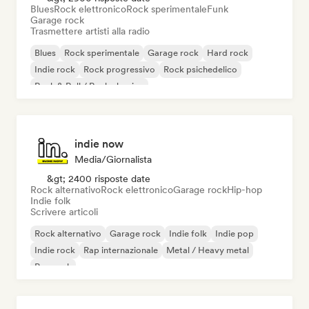
Blues
Rock elettronico
Rock sperimentale
Funk
Garage rock
Trasmettere artisti alla radio
Blues
Rock sperimentale
Garage rock
Hard rock
Indie rock
Rock progressivo
Rock psichedelico
Rock & Roll / Rock classico
indie now
Media/Giornalista
&gt; 2400 risposte date
Rock alternativo
Rock elettronico
Garage rock
Hip-hop
Indie folk
Scrivere articoli
Rock alternativo
Garage rock
Indie folk
Indie pop
Indie rock
Rap internazionale
Metal / Heavy metal
Pop rock