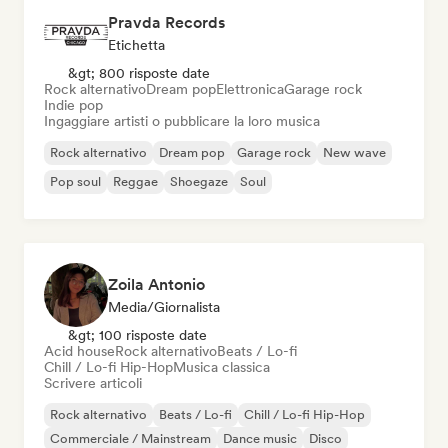
Pravda Records
Etichetta
&gt; 800 risposte date
Rock alternativo
Dream pop
Elettronica
Garage rock
Indie pop
Ingaggiare artisti o pubblicare la loro musica
Rock alternativo
Dream pop
Garage rock
New wave
Pop soul
Reggae
Shoegaze
Soul
Zoila Antonio
Media/Giornalista
&gt; 100 risposte date
Acid house
Rock alternativo
Beats / Lo-fi
Chill / Lo-fi Hip-Hop
Musica classica
Scrivere articoli
Rock alternativo
Beats / Lo-fi
Chill / Lo-fi Hip-Hop
Commerciale / Mainstream
Dance music
Disco