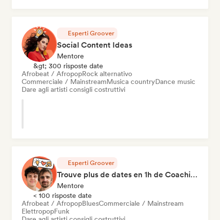
Esperti Groover
Social Content Ideas
Mentore
&gt; 300 risposte date
Afrobeat / Afropop
Rock alternativo
Commerciale / Mainstream
Musica country
Dance music
Dare agli artisti consigli costruttivi
Esperti Groover
Trouve plus de dates en 1h de Coaching
Mentore
< 100 risposte date
Afrobeat / Afropop
Blues
Commerciale / Mainstream
Elettropop
Funk
Dare agli artisti consigli costruttivi