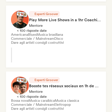
Esperti Groover
Play More Live Shows in a 1hr Coaching Session
Mentore
< 100 risposte date
Americana
Blues
Musica brasiliana
Commerciale / Mainstream
Disco
Dare agli artisti consigli costruttivi
Esperti Groover
Booste tes réseaux sociaux en 1h de Coaching
Mentore
< 100 risposte date
Bossa nova
Musica caraibica
Musica classica
Commerciale / Mainstream
Elettropop
Dare agli artisti consigli costruttivi