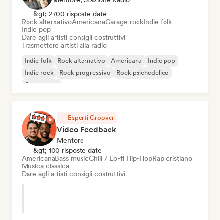
Mentore, Stazione Radio
&gt; 2700 risposte date
Rock alternativo
Americana
Garage rock
Indie folk
Indie pop
Dare agli artisti consigli costruttivi
Trasmettere artisti alla radio
Indie folk
Rock alternativo
Americana
Indie pop
Indie rock
Rock progressivo
Rock psichedelico
Cantautore
Esperti Groover
Video Feedback
Mentore
&gt; 100 risposte date
Americana
Bass music
Chill / Lo-fi Hip-Hop
Rap cristiano
Musica classica
Dare agli artisti consigli costruttivi