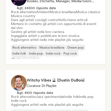
Booker, Etichetta, Manager, Media/Giornalista, Mentore, Curatore Di Playlist
&gt; 24300 risposte date
Rock alternativo
Ambient
Musica brasiliana
Musica classica
Musica country
Dare agli artisti consigli costruttivi
Scrivere articoli
Mettere in contatto gli artisti con opportunità di eventi
dal vivo
Gestire gli artisti nella loro carriera
Ingaggiare artisti o pubblicare la loro musica
Aggiungere artisti nelle mie playlist più seguite
Rock alternativo
Musica brasiliana
Dream pop
Indie folk
Indie pop
Indie rock
Pop rock
Rock progressivo
Witchy Vibes 🔮 (Dustin DuBois)
Curatore Di Playlist
&gt; 4100 risposte date
Rock alternativo
Jazz sperimentale
Indie folk
Indie pop
Indie rock
Aggiungere artisti nelle mie playlist più seguite