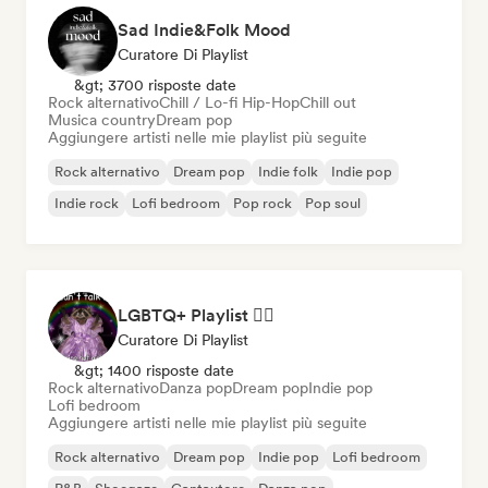
Sad Indie&Folk Mood
Curatore Di Playlist
&gt; 3700 risposte date
Rock alternativo
Chill / Lo-fi Hip-Hop
Chill out
Musica country
Dream pop
Aggiungere artisti nelle mie playlist più seguite
Rock alternativo
Dream pop
Indie folk
Indie pop
Indie rock
Lofi bedroom
Pop rock
Pop soul
LGBTQ+ Playlist 🏳️‍🌈
Curatore Di Playlist
&gt; 1400 risposte date
Rock alternativo
Danza pop
Dream pop
Indie pop
Lofi bedroom
Aggiungere artisti nelle mie playlist più seguite
Rock alternativo
Dream pop
Indie pop
Lofi bedroom