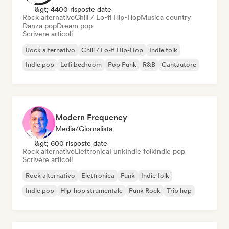
&gt; 4400 risposte date
Rock alternativo
Chill / Lo-fi Hip-Hop
Musica country
Danza pop
Dream pop
Scrivere articoli
Rock alternativo
Chill / Lo-fi Hip-Hop
Indie folk
Indie pop
Lofi bedroom
Pop Punk
R&B
Cantautore
Modern Frequency
Media/Giornalista
&gt; 600 risposte date
Rock alternativo
Elettronica
Funk
Indie folk
Indie pop
Scrivere articoli
Rock alternativo
Elettronica
Funk
Indie folk
Indie pop
Hip-hop strumentale
Punk Rock
Trip hop