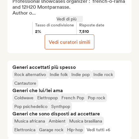
Professional showcases organizer :  french-o-rama 
and 12H20 Montparnasse.

Author o...
Vedi di più
Tasso di condivisione
Risposte date
2%
7,510
Vedi curatori simili
Generi accettati più spesso
Rock alternativo
Indie folk
Indie pop
Indie rock
Cantautore
Generi che lui/lei ama
Coldwave
Elettropop
French Pop
Pop rock
Pop psichedelico
Synthpop
Generi che sono disposti ad accettare
Musica africana
Ambient
Musica brasiliana
Elettronica
Garage rock
Hip-hop
Vedi tutti +6