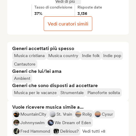
Vedi di più
Tasso di condivisione
Risposte date
37%
3,136
Vedi curatori simili
Generi accettati più spesso
Musica cristiana
Musica country
Indie folk
Indie pop
Cantautore
Generi che lui/lei ama
Ambient
Generi che sono disposti ad accettare
Musica per le vacanze
Strumentale
Pianoforte solista
Vuole ricevere musica simile a...
MountainCity
St. Vrain
Rolig
Cysur
Johnnyswim
We Dream of Eden
Fred Hammond
Delirious?
Vedi tutti +8