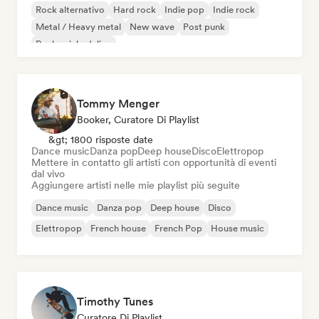
Rock alternativo
Hard rock
Indie pop
Indie rock
Metal / Heavy metal
New wave
Post punk
Rock psichedelico
Tommy Menger
Booker, Curatore Di Playlist
&gt; 1800 risposte date
Dance music
Danza pop
Deep house
Disco
Elettropop
Mettere in contatto gli artisti con opportunità di eventi
dal vivo
Aggiungere artisti nelle mie playlist più seguite
Dance music
Danza pop
Deep house
Disco
Elettropop
French house
French Pop
House music
Timothy Tunes
Curatore Di Playlist