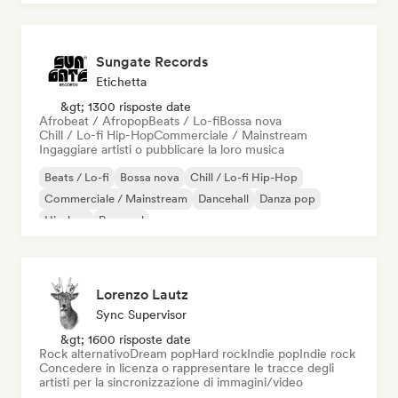
Sungate Records
Etichetta
&gt; 1300 risposte date
Afrobeat / Afropop
Beats / Lo-fi
Bossa nova
Chill / Lo-fi Hip-Hop
Commerciale / Mainstream
Ingaggiare artisti o pubblicare la loro musica
Beats / Lo-fi
Bossa nova
Chill / Lo-fi Hip-Hop
Commerciale / Mainstream
Dancehall
Danza pop
Hip-hop
Pop soul
Lorenzo Lautz
Sync Supervisor
&gt; 1600 risposte date
Rock alternativo
Dream pop
Hard rock
Indie pop
Indie rock
Concedere in licenza o rappresentare le tracce degli
artisti per la sincronizzazione di immagini/video