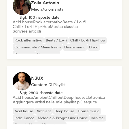
Zoila Antonio
Media/Giornalista
&gt; 100 risposte date
Acid house
Rock alternativo
Beats / Lo-fi
Chill / Lo-fi Hip-Hop
Musica classica
Scrivere articoli
Rock alternativo
Beats / Lo-fi
Chill / Lo-fi Hip-Hop
Commerciale / Mainstream
Dance music
Disco
Dream pop
House music
N3UX
Curatore Di Playlist
&gt; 2800 risposte date
Acid house
Ambient
Chill out
Deep house
Elettronica
Aggiungere artisti nelle mie playlist più seguite
Acid house
Ambient
Deep house
House music
Indie Dance
Melodic & Progressive House
Minimal
Organic House / Downtempo