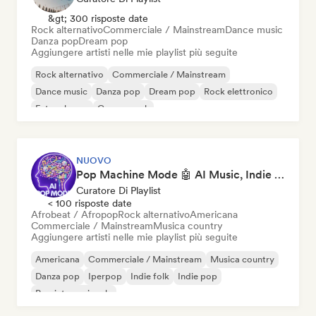
&gt; 300 risposte date
Rock alternativo
Commerciale / Mainstream
Dance music
Danza pop
Dream pop
Aggiungere artisti nelle mie playlist più seguite
Rock alternativo
Commerciale / Mainstream
Dance music
Danza pop
Dream pop
Rock elettronico
Future house
Garage rock
NUOVO
Pop Machine Mode 🤖 AI Music, Indie Pop & Dream Pop
Curatore Di Playlist
< 100 risposte date
Afrobeat / Afropop
Rock alternativo
Americana
Commerciale / Mainstream
Musica country
Aggiungere artisti nelle mie playlist più seguite
Americana
Commerciale / Mainstream
Musica country
Danza pop
Iperpop
Indie folk
Indie pop
Pop internazionale