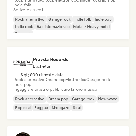
Rock alternativo
Rock elettronico
Garage rock
Hip-hop
Indie folk
Scrivere articoli
Rock alternativo
Garage rock
Indie folk
Indie pop
Indie rock
Rap internazionale
Metal / Heavy metal
Pop rock
Pravda Records
Etichetta
&gt; 800 risposte date
Rock alternativo
Dream pop
Elettronica
Garage rock
Indie pop
Ingaggiare artisti o pubblicare la loro musica
Rock alternativo
Dream pop
Garage rock
New wave
Pop soul
Reggae
Shoegaze
Soul