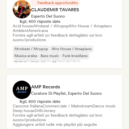
Feedback approfondito
CLAUDEMIR TAVARES
Esperto Del Suono
&gt; 400 risposte date
Acid house
Afrobeat / Afropop
Afro House / Amapiano
Ambient
Americana
Fornire agli artisti un feedback dettagliato sul loro
suono/produzione
Afrobeat / Afropop
Afro House / Amapiano
Musica araba
Bass music
Funk brasiliano
Chill / Lo-fi Hip-Hop
Musica classica
Cloud Rap / Hip Hop
AMP Records
Curatore Di Playlist, Esperto Del Suono
&gt; 600 risposte date
Canzone Italiana
Commerciale / Mainstream
Dance music
Deep house
Drill/Jersey
Fornire agli artisti un feedback dettagliato sul loro
suono/produzione
Aggiungere artisti nelle mie playlist più seguite