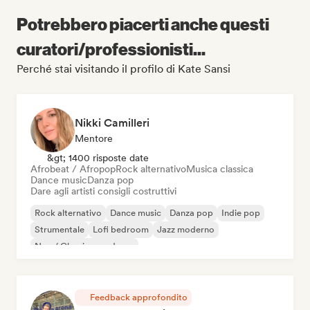
Potrebbero piacerti anche questi
curatori/professionisti...
Perché stai visitando il profilo di Kate Sansi
Nikki Camilleri
Mentore
&gt; 1400 risposte date
Afrobeat / Afropop
Rock alternativo
Musica classica
Dance music
Danza pop
Dare agli artisti consigli costruttivi
Rock alternativo
Dance music
Danza pop
Indie pop
Strumentale
Lofi bedroom
Jazz moderno
Neo / Classico moderno
Feedback approfondito