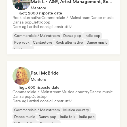
Matt L - A&R, Artist Management, Songwriter
Mentore
&gt; 2000 risposte date
Rock alternativo
Commerciale / Mainstream
Dance music
Danza pop
Elettropop
Dare agli artisti consigli costruttivi
Commerciale / Mainstream
Danza pop
Indie pop
Pop rock
Cantautore
Rock alternativo
Dance music
Elettropop
Paul McBride
Mentore
&gt; 600 risposte date
Commerciale / Mainstream
Musica country
Dance music
Danza pop
Dubstep
Dare agli artisti consigli costruttivi
Commerciale / Mainstream
Musica country
Dance music
Danza pop
Indie folk
Indie pop
K-Pop/J-Pop
Cantautore