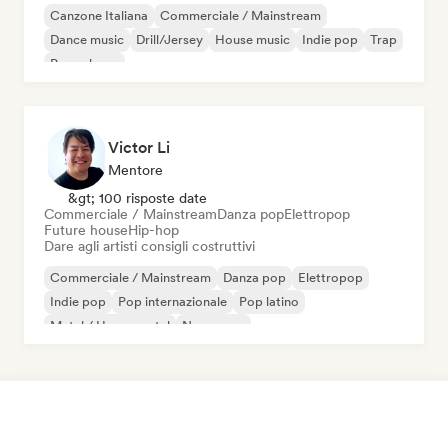
Canzone Italiana
Commerciale / Mainstream
Dance music
Drill/Jersey
House music
Indie pop
Trap
Pop urbano
Victor Li
Mentore
&gt; 100 risposte date
Commerciale / Mainstream
Danza pop
Elettropop
Future house
Hip-hop
Dare agli artisti consigli costruttivi
Commerciale / Mainstream
Danza pop
Elettropop
Indie pop
Pop internazionale
Pop latino
Metal / Heavy metal
New wave