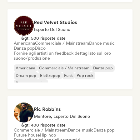
Red Velvet Studios
Esperto Del Suono
&gt; 500 risposte date
Americana
Commerciale / Mainstream
Dance music
Danza pop
Disco
Fornire agli artisti un feedback dettagliato sul loro
suono/produzione
Americana
Commerciale / Mainstream
Danza pop
Dream pop
Elettropop
Funk
Pop rock
Pop progressivo
Ric Robbins
Mentore, Esperto Del Suono
&gt; 400 risposte date
Commerciale / Mainstream
Dance music
Danza pop
Future house
Hip-hop