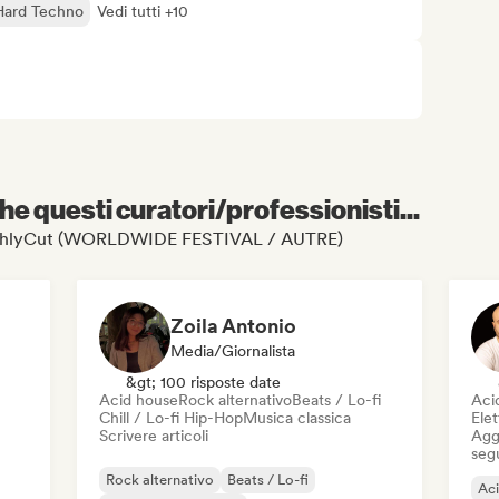
Hard Techno
Vedi tutti +10
e questi curatori/professionisti...
i FreshlyCut (WORLDWIDE FESTIVAL / AUTRE)
Zoila Antonio
Media/Giornalista
&gt; 100 risposte date
Acid house
Rock alternativo
Beats / Lo-fi
Aci
Chill / Lo-fi Hip-Hop
Musica classica
Elet
Scrivere articoli
Aggi
seg
Rock alternativo
Beats / Lo-fi
Ac