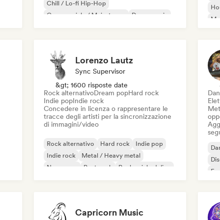
Chill / Lo-fi Hip-Hop
Ho
Commerciale / Mainstream
Dance music
Mel
Disco
Dream pop
House music
Or
Lorenzo Lautz
Sync Supervisor
&gt; 1600 risposte date
Rock alternativo
Dream pop
Hard rock
Dan
Indie pop
Indie rock
Ele
Concedere in licenza o rappresentare le
Mett
tracce degli artisti per la sincronizzazione
oppo
di immagini/video
Aggi
seg
Rock alternativo
Hard rock
Indie pop
Da
Indie rock
Metal / Heavy metal
Di
New wave
Post punk
Rock psichedelico
Fr
Capricorn Music