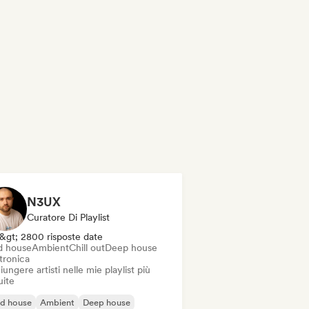
N3UX
Curatore Di Playlist
&gt; 2800 risposte date
d house
Ambient
Chill out
Deep house
tronica
ungere artisti nelle mie playlist più
uite
id house
Ambient
Deep house