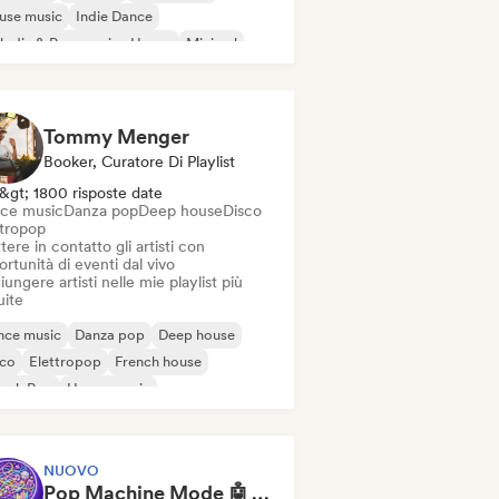
use music
Indie Dance
odic & Progressive House
Minimal
ganic House / Downtempo
Tommy Menger
Booker, Curatore Di Playlist
&gt; 1800 risposte date
ce music
Danza pop
Deep house
Disco
ttropop
ere in contatto gli artisti con
rtunità di eventi dal vivo
ungere artisti nelle mie playlist più
uite
nce music
Danza pop
Deep house
sco
Elettropop
French house
ench Pop
House music
NUOVO
Pop Machine Mode 🤖 AI Music, Indie Pop & Dream Pop