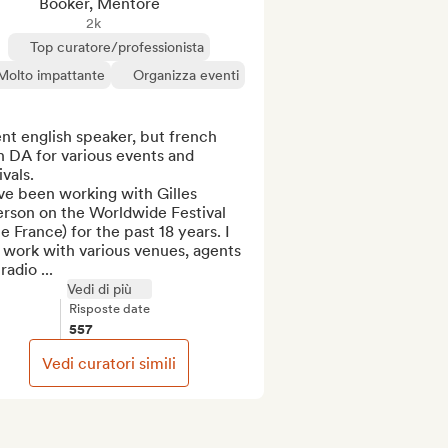
Booker, Mentore
2k
Top curatore/professionista
Molto impattante
Organizza eventi
nt english speaker, but french 
 DA for various events and 
vals.

ve been working with Gilles 
rson on the Worldwide Festival 
e France) for the past 18 years. I 
 work with various venues, agents 
radio ...
Vedi di più
Risposte date
557
Vedi curatori simili