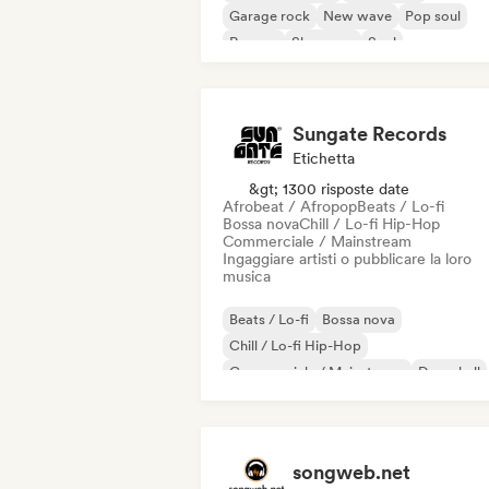
Garage rock
New wave
Pop soul
Reggae
Shoegaze
Soul
Sungate Records
Etichetta
&gt; 1300 risposte date
Afrobeat / Afropop
Beats / Lo-fi
Bossa nova
Chill / Lo-fi Hip-Hop
Commerciale / Mainstream
Ingaggiare artisti o pubblicare la loro
musica
Beats / Lo-fi
Bossa nova
Chill / Lo-fi Hip-Hop
Commerciale / Mainstream
Dancehall
Danza pop
Hip-hop
Pop soul
songweb.net