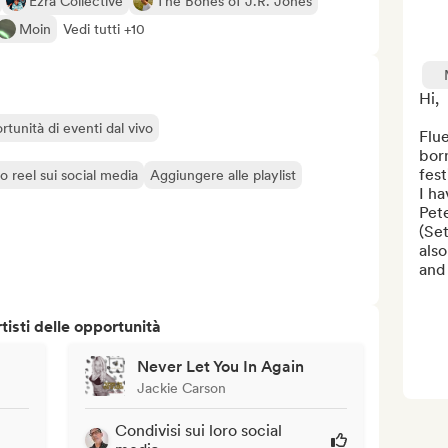
Ezra Collective
The Bones of J.R. Jones
Moin
Vedi tutti +10
Hi, 

rtunità di eventi dal vivo
Flue
born
festi
o reel sui social media
Aggiungere alle playlist
I ha
Pete
(Set
also
and 
isti delle opportunità
Never Let You In Again
Jackie Carson
Condivisi sui loro social