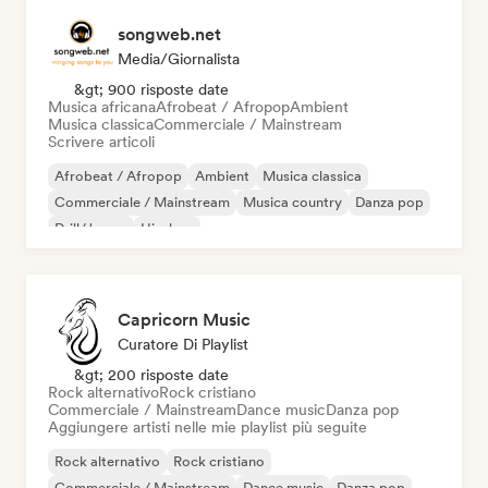
songweb.net
Media/Giornalista
&gt; 900 risposte date
Musica africana
Afrobeat / Afropop
Ambient
Musica classica
Commerciale / Mainstream
Scrivere articoli
Afrobeat / Afropop
Ambient
Musica classica
Commerciale / Mainstream
Musica country
Danza pop
Drill/Jersey
Hip-hop
Capricorn Music
Curatore Di Playlist
&gt; 200 risposte date
Rock alternativo
Rock cristiano
Commerciale / Mainstream
Dance music
Danza pop
Aggiungere artisti nelle mie playlist più seguite
Rock alternativo
Rock cristiano
Commerciale / Mainstream
Dance music
Danza pop