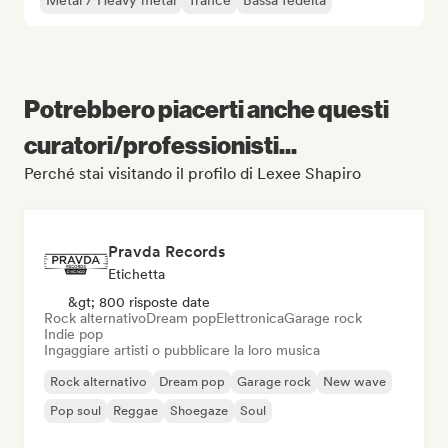
Metal / Heavy metal
Trance
Bassa fedeltà
Potrebbero piacerti anche questi
curatori/professionisti...
Perché stai visitando il profilo di Lexee Shapiro
Pravda Records
Etichetta
&gt; 800 risposte date
Rock alternativo
Dream pop
Elettronica
Garage rock
Indie pop
Ingaggiare artisti o pubblicare la loro musica
Rock alternativo
Dream pop
Garage rock
New wave
Pop soul
Reggae
Shoegaze
Soul