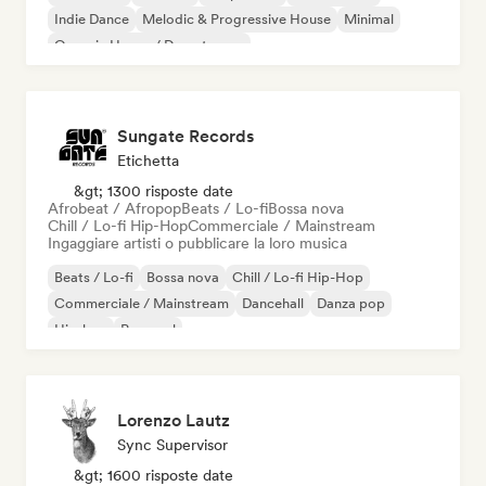
Indie Dance
Melodic & Progressive House
Minimal
Organic House / Downtempo
Sungate Records
Etichetta
&gt; 1300 risposte date
Afrobeat / Afropop
Beats / Lo-fi
Bossa nova
Chill / Lo-fi Hip-Hop
Commerciale / Mainstream
Ingaggiare artisti o pubblicare la loro musica
Beats / Lo-fi
Bossa nova
Chill / Lo-fi Hip-Hop
Commerciale / Mainstream
Dancehall
Danza pop
Hip-hop
Pop soul
Lorenzo Lautz
Sync Supervisor
&gt; 1600 risposte date