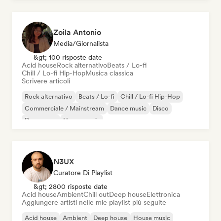
Zoila Antonio
Media/Giornalista
&gt; 100 risposte date
Acid house
Rock alternativo
Beats / Lo-fi
Chill / Lo-fi Hip-Hop
Musica classica
Scrivere articoli
Rock alternativo
Beats / Lo-fi
Chill / Lo-fi Hip-Hop
Commerciale / Mainstream
Dance music
Disco
Dream pop
House music
N3UX
Curatore Di Playlist
&gt; 2800 risposte date
Acid house
Ambient
Chill out
Deep house
Elettronica
Aggiungere artisti nelle mie playlist più seguite
Acid house
Ambient
Deep house
House music