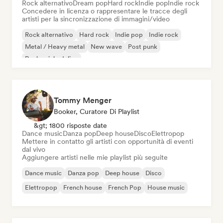
Rock alternativo
Dream pop
Hard rock
Indie pop
Indie rock
Concedere in licenza o rappresentare le tracce degli
artisti per la sincronizzazione di immagini/video
Rock alternativo
Hard rock
Indie pop
Indie rock
Metal / Heavy metal
New wave
Post punk
Rock psichedelico
Tommy Menger
Booker, Curatore Di Playlist
&gt; 1800 risposte date
Dance music
Danza pop
Deep house
Disco
Elettropop
Mettere in contatto gli artisti con opportunità di eventi
dal vivo
Aggiungere artisti nelle mie playlist più seguite
Dance music
Danza pop
Deep house
Disco
Elettropop
French house
French Pop
House music