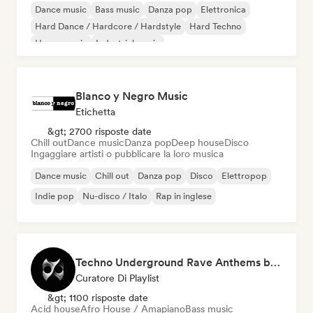
Dance music
Bass music
Danza pop
Elettronica
Hard Dance / Hardcore / Hardstyle
Hard Techno
House music
Industrial music
Blanco y Negro Music
Etichetta
&gt; 2700 risposte date
Chill out
Dance music
Danza pop
Deep house
Disco
Ingaggiare artisti o pubblicare la loro musica
Dance music
Chill out
Danza pop
Disco
Elettropop
Indie pop
Nu-disco / Italo
Rap in inglese
Techno Underground Rave Anthems by Orphium
Curatore Di Playlist
&gt; 1100 risposte date
Acid house
Afro House / Amapiano
Bass music