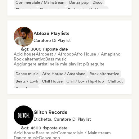
Commerciale / Mainstream
Danza pop
Disco
Elettronica
Elettro swing
Funky / Jackin House
Ablozé Playlists
Curatore Di Playlist
&gt; 3000 risposte date
Acid house
Afrobeat / Afropop
Afro House / Amapiano
Rock alternativo
Bass music
Aggiungere artisti nelle mie playlist più seguite
Dance music
Afro House / Amapiano
Rock alternativo
Beats / Lo-fi
Chill House
Chill / Lo-fi Hip-Hop
Chill out
Deep house
Glitch Records
Etichetta, Curatore Di Playlist
&gt; 4500 risposte date
Acid house
Bass music
Commerciale / Mainstream
Dance music
Danza pop