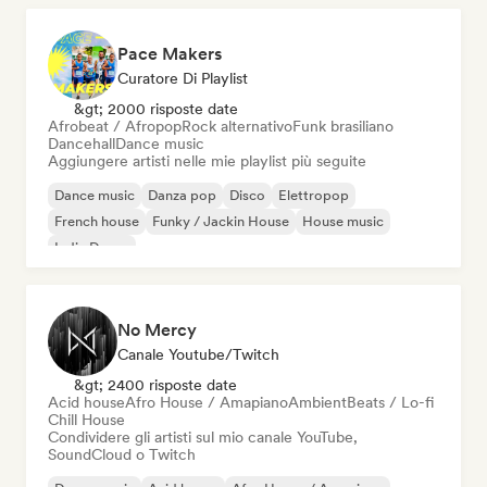
Pace Makers
Curatore Di Playlist
&gt; 2000 risposte date
Afrobeat / Afropop
Rock alternativo
Funk brasiliano
Dancehall
Dance music
Aggiungere artisti nelle mie playlist più seguite
Dance music
Danza pop
Disco
Elettropop
French house
Funky / Jackin House
House music
Indie Dance
No Mercy
Canale Youtube/Twitch
&gt; 2400 risposte date
Acid house
Afro House / Amapiano
Ambient
Beats / Lo-fi
Chill House
Condividere gli artisti sul mio canale YouTube,
SoundCloud o Twitch