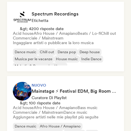
Spectrum Recordings
Etichetta
&gt; 4200 risposte date
Acid house
Afro House / Amapiano
Beats / Lo-fi
Chill out
Commerciale / Mainstream
Ingaggiare artisti o pubblicare la loro musica
Dance music
Chill out
Danza pop
Deep house
Musica per le vacanze
House music
Indie Dance
Melodic & Progressive House
NUOVO
Mainstage ⚡ Festival EDM, Big Room & House Anthems
Curatore Di Playlist
&gt; 100 risposte date
Acid house
Afro House / Amapiano
Bass music
Commerciale / Mainstream
Dance music
Aggiungere artisti nelle mie playlist più seguite
Dance music
Afro House / Amapiano