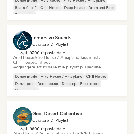
Dance music
Acid house
Afro House / Amapiano
Beats / Lo-fi
Chill House
Deep house
Drum and Bass
Elettronica
Inmersive Sounds
Curatore Di Playlist
&gt; 9300 risposte date
Acid house
Afro House / Amapiano
Bass music
Chill House
Chill out
Aggiungere artisti nelle mie playlist più seguite
Dance music
Afro House / Amapiano
Chill House
Danza pop
Deep house
Dubstep
Elettropop
House music
Gobi Desert Collective
Curatore Di Playlist
&gt; 9800 risposte date
Afro House / Amapiano
Beats / Lo-fi
Chill House