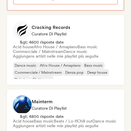
Cracking Records
Curatore Di Playlist
&gt; 4600 risposte date
Acid house
Afro House / Amapiano
Bass music
Commerciale / Mainstream
Dance music
Aggiungere artisti nelle mie playlist più seguite
Dance music
Afro House / Amapiano
Bass music
Commerciale / Mainstream
Danza pop
Deep house
Dubstep
Elettropop
Mainterm
Curatore Di Playlist
&gt; 4800 risposte date
Acid house
Bass music
Beats / Lo-fi
Chill out
Dance music
Aggiungere artisti nelle mie playlist più seguite