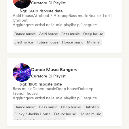
Curatore Di Playlist
&gt; 3600 risposte date
Acid house
Afrobeat / Afropop
Bass music
Beats / Lo-fi
Chill out
Aggiungere artisti nelle mie playlist più seguite
Dance music
Acid house
Bass music
Deep house
Elettronica
Future house
House music
Minimal
Dance Music Bangers
Curatore Di Playlist
&gt; 1900 risposte date
Bass music
Dance music
Deep house
Dubstep
French house
Aggiungere artisti nelle mie playlist più seguite
Dance music
Bass music
Deep house
Dubstep
Funky / Jackin House
Future house
House music
Melodic & Progressive House