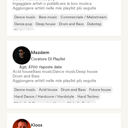
Ingaggiare artisti o pubblicare la loro musica
Aggiungere artisti nelle mie playlist più seguite
Dance music
Bass music
Commerciale / Mainstream
Danza pop
Deep house
Drum and Bass
Dubstep
Elettronica
Mazdem
Curatore Di Playlist
&gt; 3700 risposte date
Acid house
Bass music
Dance music
Deep house
Drum and Bass
Aggiungere artisti nelle mie playlist più seguite
Dance music
Acid house
Drum and Bass
Future house
Hard Dance / Hardcore / Hardstyle
Hard Techno
Melodic & Progressive House
Melodic Techno
Kloos