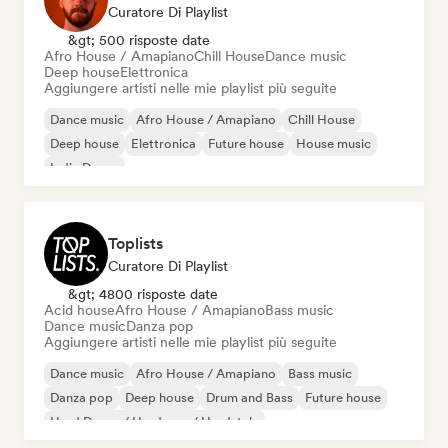
Curatore Di Playlist
&gt; 500 risposte date
Afro House / Amapiano
Chill House
Dance music
Deep house
Elettronica
Aggiungere artisti nelle mie playlist più seguite
Dance music
Afro House / Amapiano
Chill House
Deep house
Elettronica
Future house
House music
Indie Dance
Toplists
Curatore Di Playlist
&gt; 4800 risposte date
Acid house
Afro House / Amapiano
Bass music
Dance music
Danza pop
Aggiungere artisti nelle mie playlist più seguite
Dance music
Afro House / Amapiano
Bass music
Danza pop
Deep house
Drum and Bass
Future house
Hard Dance / Hardcore / Hardstyle