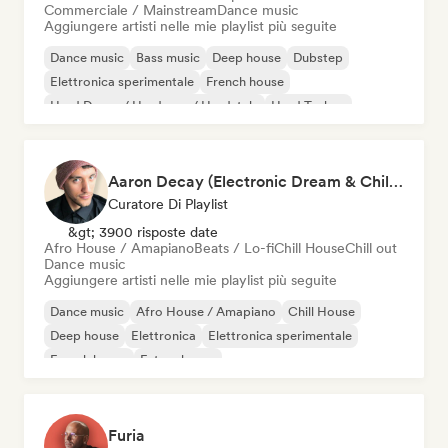
Commerciale / Mainstream
Dance music
Aggiungere artisti nelle mie playlist più seguite
Dance music
Bass music
Deep house
Dubstep
Elettronica sperimentale
French house
Hard Dance / Hardcore / Hardstyle
Hard Techno
Aaron Decay (Electronic Dream & Chill Electronic Dream playlists)
Curatore Di Playlist
&gt; 3900 risposte date
Afro House / Amapiano
Beats / Lo-fi
Chill House
Chill out
Dance music
Aggiungere artisti nelle mie playlist più seguite
Dance music
Afro House / Amapiano
Chill House
Deep house
Elettronica
Elettronica sperimentale
French house
Future house
Furia