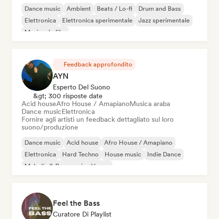
Dance music
Ambient
Beats / Lo-fi
Drum and Bass
Elettronica
Elettronica sperimentale
Jazz sperimentale
Musica da film
Feedback approfondito
AYN
Esperto Del Suono
&gt; 300 risposte date
Acid house
Afro House / Amapiano
Musica araba
Dance music
Elettronica
Fornire agli artisti un feedback dettagliato sul loro
suono/produzione
Dance music
Acid house
Afro House / Amapiano
Elettronica
Hard Techno
House music
Indie Dance
Melodic & Progressive House
Feel the Bass
Curatore Di Playlist