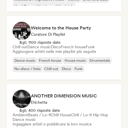
Hard Dance / Hardcore / Hardstyle
Welcome to the House Party
Curatore Di Playlist
&gt; 1100 risposte date
Chill out
Dance music
Disco
French house
Funk
Aggiungere artisti nelle mie playlist più seguite
Dance music
French house
House music
Strumentale
Nu-disco / Italo
Chill out
Disco
Funk
ANOTHER DIMENSION MUSIC
Etichetta
&gt; 400 risposte date
Ambient
Beats / Lo-fi
Chill House
Chill / Lo-fi Hip-Hop
Dance music
Ingaggiare artisti o pubblicare la loro musica