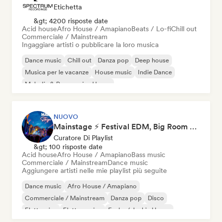
Etichetta
&gt; 4200 risposte date
Acid house
Afro House / Amapiano
Beats / Lo-fi
Chill out
Commerciale / Mainstream
Ingaggiare artisti o pubblicare la loro musica
Dance music
Chill out
Danza pop
Deep house
Musica per le vacanze
House music
Indie Dance
Melodic & Progressive House
NUOVO
Mainstage ⚡ Festival EDM, Big Room & House Anthems
Curatore Di Playlist
&gt; 100 risposte date
Acid house
Afro House / Amapiano
Bass music
Commerciale / Mainstream
Dance music
Aggiungere artisti nelle mie playlist più seguite
Dance music
Afro House / Amapiano
Commerciale / Mainstream
Danza pop
Disco
Elettronica
Elettro swing
Funky / Jackin House