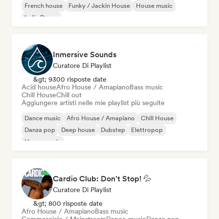
French house
Funky / Jackin House
House music
Indie Dance
Inmersive Sounds
Curatore Di Playlist
&gt; 9300 risposte date
Acid house
Afro House / Amapiano
Bass music
Chill House
Chill out
Aggiungere artisti nelle mie playlist più seguite
Dance music
Afro House / Amapiano
Chill House
Danza pop
Deep house
Dubstep
Elettropop
House music
Cardio Club: Don't Stop! 💦
Curatore Di Playlist
&gt; 800 risposte date
Afro House / Amapiano
Bass music