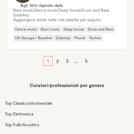
&gt; 600 risposte date
Bass music
Dance music
Deep house
Drum and Bass
Dubstep
Aggiungere artisti nelle mie playlist più seguite
Dance music
Bass music
Deep house
Drum and Bass
UK Garage / Bassline
Dubstep
Phonk
Techno
1
2
3
...
5
Curatori/professionisti per genere
Top Classico/strumentale
Top Elettronica
Top Folk/Acustico