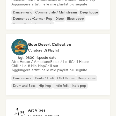
Commerciale / Mainstream
Dance music
Danza pop
Aggiungere artisti nelle mie playlist più seguite
Dance music
Commerciale / Mainstream
Deep house
Deutschpop/German Pop
Disco
Elettropop
French Pop
House music
Gobi Desert Collective
Curatore Di Playlist
&gt; 9800 risposte date
Afro House / Amapiano
Beats / Lo-fi
Chill House
Chill / Lo-fi Hip-Hop
Chill out
Aggiungere artisti nelle mie playlist più seguite
Dance music
Beats / Lo-fi
Chill House
Deep house
Drum and Bass
Hip-hop
Indie folk
Indie pop
Art Vibes