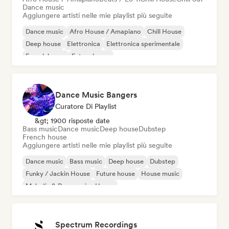
Dance music
Aggiungere artisti nelle mie playlist più seguite
Dance music
Afro House / Amapiano
Chill House
Deep house
Elettronica
Elettronica sperimentale
French house
Future house
Dance Music Bangers
Curatore Di Playlist
&gt; 1900 risposte date
Bass music
Dance music
Deep house
Dubstep
French house
Aggiungere artisti nelle mie playlist più seguite
Dance music
Bass music
Deep house
Dubstep
Funky / Jackin House
Future house
House music
Melodic & Progressive House
Spectrum Recordings