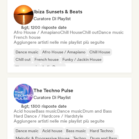
Ibiza Sunsets & Beats
Curatore Di Playlist
&gt; 1200 risposte date
Afro House / Amapiano
Chill House
Chill out
Dance music
French house
Aggiungere artisti nelle mie playlist più seguite
Dance music
Afro House / Amapiano
Chill House
Chill out
French house
Funky / Jackin House
House music
Indie Dance
The Techno Pulse
Curatore Di Playlist
&gt; 1300 risposte date
Acid house
Bass music
Dance music
Drum and Bass
Hard Dance / Hardcore / Hardstyle
Aggiungere artisti nelle mie playlist più seguite
Dance music
Acid house
Bass music
Hard Techno
Melodic & Progressive House
Techno
Drum and Bass