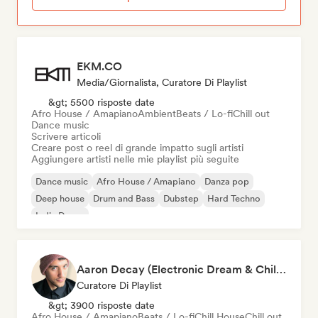
EKM.CO
Media/Giornalista, Curatore Di Playlist
&gt; 5500 risposte date
Afro House / Amapiano
Ambient
Beats / Lo-fi
Chill out
Dance music
Scrivere articoli
Creare post o reel di grande impatto sugli artisti
Aggiungere artisti nelle mie playlist più seguite
Dance music
Afro House / Amapiano
Danza pop
Deep house
Drum and Bass
Dubstep
Hard Techno
Indie Dance
Aaron Decay (Electronic Dream & Chill Electronic Dream playlists)
Curatore Di Playlist
&gt; 3900 risposte date
Afro House / Amapiano
Beats / Lo-fi
Chill House
Chill out