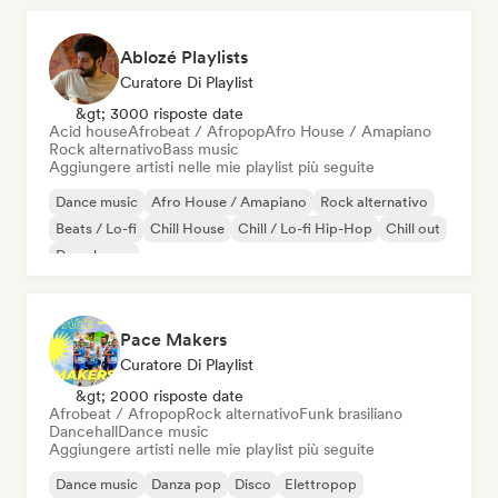
Ablozé Playlists
Curatore Di Playlist
&gt; 3000 risposte date
Acid house
Afrobeat / Afropop
Afro House / Amapiano
Rock alternativo
Bass music
Aggiungere artisti nelle mie playlist più seguite
Dance music
Afro House / Amapiano
Rock alternativo
Beats / Lo-fi
Chill House
Chill / Lo-fi Hip-Hop
Chill out
Deep house
Pace Makers
Curatore Di Playlist
&gt; 2000 risposte date
Afrobeat / Afropop
Rock alternativo
Funk brasiliano
Dancehall
Dance music
Aggiungere artisti nelle mie playlist più seguite
Dance music
Danza pop
Disco
Elettropop