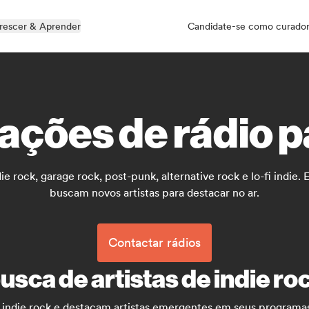
rescer & Aprender
Candidate-se como curado
ações de rádio pa
 rock, garage rock, post-punk, alternative rock e lo-fi indie.
buscam novos artistas para destacar no ar.
Contactar rádios
sca de artistas de indie ro
 indie rock e destacam artistas emergentes em seus programa