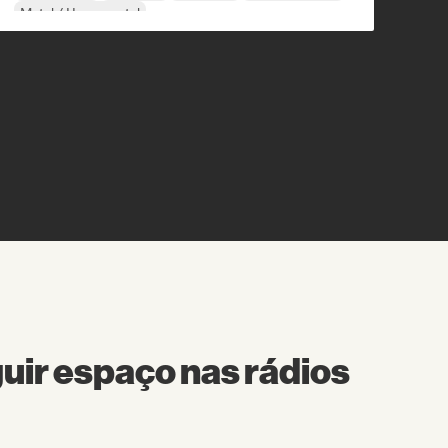
Metal / Heavy metal
ir espaço nas rádios