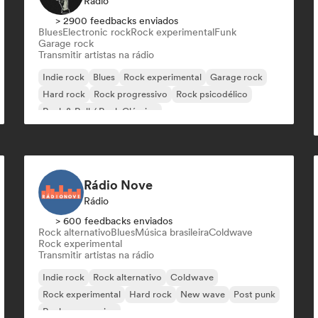
Rádio
> 2900 feedbacks enviados
Blues
Electronic rock
Rock experimental
Funk
Garage rock
Transmitir artistas na rádio
Indie rock
Blues
Rock experimental
Garage rock
Hard rock
Rock progressivo
Rock psicodélico
Rock & Roll / Rock Clássico
Rádio Nove
Rádio
> 600 feedbacks enviados
Rock alternativo
Blues
Música brasileira
Coldwave
Rock experimental
Transmitir artistas na rádio
Indie rock
Rock alternativo
Coldwave
Rock experimental
Hard rock
New wave
Post punk
Rock progressivo