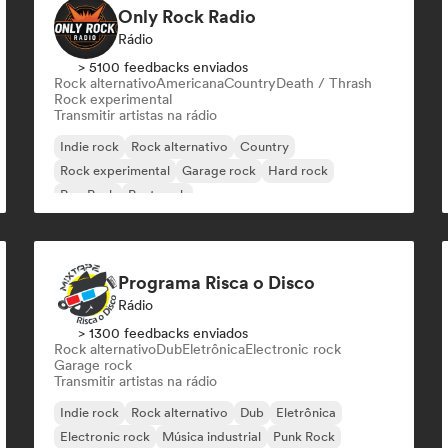
Only Rock Radio
Rádio
> 5100 feedbacks enviados
Rock alternativo
Americana
Country
Death / Thrash
Rock experimental
Transmitir artistas na rádio
Indie rock
Rock alternativo
Country
Rock experimental
Garage rock
Hard rock
Pop Punk
Post punk
Programa Risca o Disco
Rádio
> 1300 feedbacks enviados
Rock alternativo
Dub
Eletrônica
Electronic rock
Garage rock
Transmitir artistas na rádio
Indie rock
Rock alternativo
Dub
Eletrônica
Electronic rock
Música industrial
Punk Rock