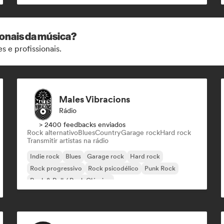
ionais da música?
s e profissionais.
Males Vibracions
Rádio
> 2400 feedbacks enviados
Rock alternativo
Blues
Country
Garage rock
Hard rock
Transmitir artistas na rádio
Indie rock
Blues
Garage rock
Hard rock
Rock progressivo
Rock psicodélico
Punk Rock
Rock & Roll / Rock Clássico