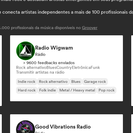
necta artistas independentes a mais de 100 profissionais da m
000 profissionais da música disponíveis no
Groover
Radio Wigwam
Rádio
> 9600 feedbacks enviados
Rock alternativo
Blues
Country
Eletrônica
Funk
Transmitir artistas na rádio
Indie rock
Rock alternativo
Blues
Garage rock
Hard rock
Folk indie
Metal / Heavy metal
Pop rock
Good Vibrations Radio