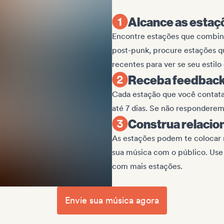
Alcance as estaç
Encontre estações que combin
post-punk, procure estações qu
recentes para ver se seu estilo
Receba feedback
Cada estação que você contata
até 7 dias. Se não responderem
Construa relacio
As estações podem te colocar n
sua música com o público. Use
com mais estações.
Envie sua música agora