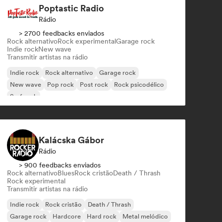
Poptastic Radio
Rádio
> 2700 feedbacks enviados
Rock alternativo
Rock experimental
Garage rock
Indie rock
New wave
Transmitir artistas na rádio
Indie rock
Rock alternativo
Garage rock
New wave
Pop rock
Post rock
Rock psicodélico
Surf rock
Kalácska Gábor
Rádio
> 900 feedbacks enviados
Rock alternativo
Blues
Rock cristão
Death / Thrash
Rock experimental
Transmitir artistas na rádio
Indie rock
Rock cristão
Death / Thrash
Garage rock
Hardcore
Hard rock
Metal melódico