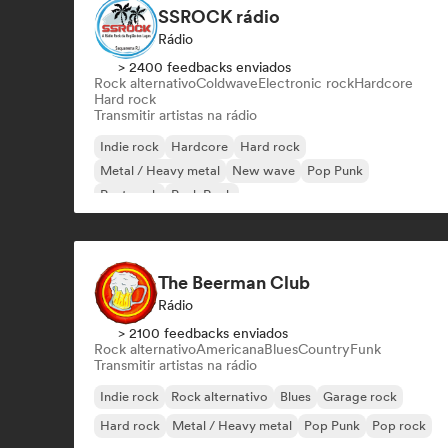
SSROCK rádio
Rádio
> 2400 feedbacks enviados
Rock alternativo
Coldwave
Electronic rock
Hardcore
Hard rock
Transmitir artistas na rádio
Indie rock
Hardcore
Hard rock
Metal / Heavy metal
New wave
Pop Punk
Post punk
Punk Rock
The Beerman Club
Rádio
> 2100 feedbacks enviados
Rock alternativo
Americana
Blues
Country
Funk
Transmitir artistas na rádio
Indie rock
Rock alternativo
Blues
Garage rock
Hard rock
Metal / Heavy metal
Pop Punk
Pop rock