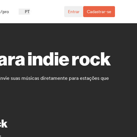
r/pro
PT
Entrar
Cadastrar-se
ra indie rock
 Envie suas músicas diretamente para estações que
ck
s.