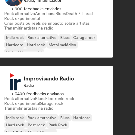
Rádio, Influenciador
> 900 feedbacks enviados
Rock alternativo
Americana
Blues
Death / Thrash
Rock experimental
Criar posts ou reels de impacto sobre artistas
Transmitir artistas na rádio
Indie rock
Rock alternativo
Blues
Garage rock
Hardcore
Hard rock
Metal melódico
Metal / Heavy metal
Improvisando Radio
Rádio
> 3400 feedbacks enviados
Rock alternativo
Blues
Electronic rock
Rock experimental
Garage rock
Transmitir artistas na rádio
Indie rock
Rock alternativo
Blues
Hardcore
Hard rock
Post rock
Punk Rock
Rock & Roll / Rock Clássico