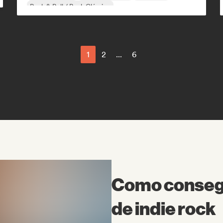
Rock & Roll / Rock Clássico
1
2
...
6
Como consegu
de indie rock