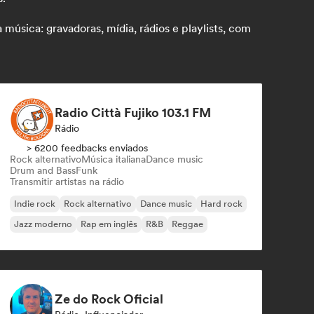
úsica: gravadoras, mídia, rádios e playlists, com
Radio Città Fujiko 103.1 FM
Rádio
> 6200 feedbacks enviados
Rock alternativo
Música italiana
Dance music
Drum and Bass
Funk
Transmitir artistas na rádio
Indie rock
Rock alternativo
Dance music
Hard rock
Jazz moderno
Rap em inglês
R&B
Reggae
Ze do Rock Oficial