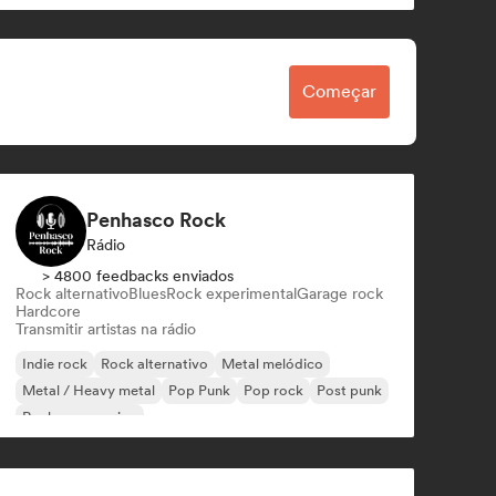
Começar
Penhasco Rock
Rádio
> 4800 feedbacks enviados
Rock alternativo
Blues
Rock experimental
Garage rock
Hardcore
Transmitir artistas na rádio
Indie rock
Rock alternativo
Metal melódico
Metal / Heavy metal
Pop Punk
Pop rock
Post punk
Rock progressivo