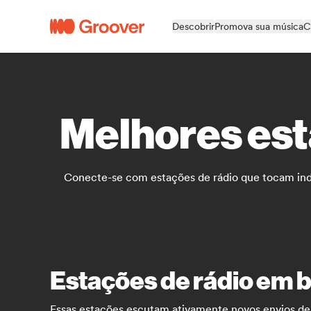
Descobrir
Promova sua música
C
Melhores est
Conecte-se com estações de rádio que tocam indie
Estações de rádio em bu
Essas estações escutam ativamente novos envios de