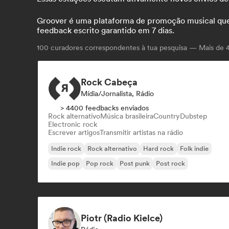
Groover é uma plataforma de promoção musical que co
feedback escrito garantido em 7 dias.
100
curadores correspondentes à tua pesquisa — Mais de 4.
Rock Cabeça
Mídia/Jornalista, Rádio
> 4400 feedbacks enviados
Rock alternativo
Música brasileira
Country
Dubstep
Electronic rock
Escrever artigos
Transmitir artistas na rádio
Indie rock
Rock alternativo
Hard rock
Folk indie
Indie pop
Pop rock
Post punk
Post rock
Piotr (Radio Kielce)