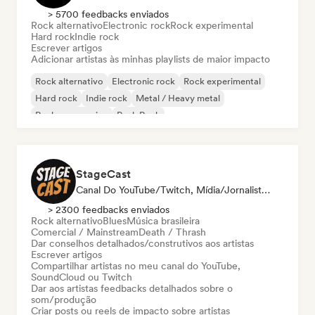
> 5700 feedbacks enviados
Rock alternativo
Electronic rock
Rock experimental
Hard rock
Indie rock
Escrever artigos
Adicionar artistas às minhas playlists de maior impacto
Rock alternativo
Electronic rock
Rock experimental
Hard rock
Indie rock
Metal / Heavy metal
Rock progressivo
Punk Rock
StageCast
Canal Do YouTube/Twitch, Mídia/Jornalista, Mentor, Influenciador, Especialista Em Som
> 2300 feedbacks enviados
Rock alternativo
Blues
Música brasileira
Comercial / Mainstream
Death / Thrash
Dar conselhos detalhados/construtivos aos artistas
Escrever artigos
Compartilhar artistas no meu canal do YouTube,
SoundCloud ou Twitch
Dar aos artistas feedbacks detalhados sobre o
som/produção
Criar posts ou reels de impacto sobre artistas