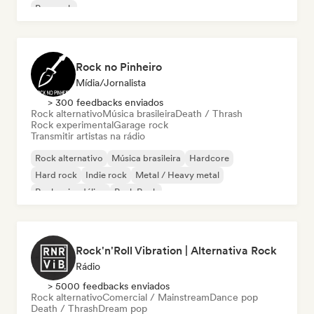
Pop rock
Rock no Pinheiro
Mídia/Jornalista
> 300 feedbacks enviados
Rock alternativo
Música brasileira
Death / Thrash
Rock experimental
Garage rock
Transmitir artistas na rádio
Rock alternativo
Música brasileira
Hardcore
Hard rock
Indie rock
Metal / Heavy metal
Rock psicodélico
Punk Rock
Rock'n'Roll Vibration | Alternativa Rock
Rádio
> 5000 feedbacks enviados
Rock alternativo
Comercial / Mainstream
Dance pop
Death / Thrash
Dream pop