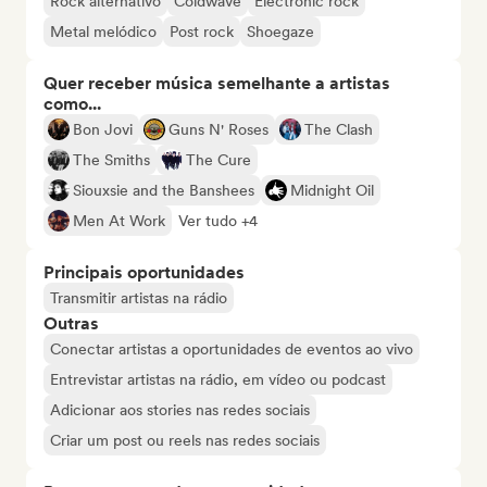
Rock alternativo
Coldwave
Electronic rock
Metal melódico
Post rock
Shoegaze
Quer receber música semelhante a artistas
como...
Bon Jovi
Guns N' Roses
The Clash
The Smiths
The Cure
Siouxsie and the Banshees
Midnight Oil
Men At Work
Ver tudo +4
Principais oportunidades
Transmitir artistas na rádio
Outras
Conectar artistas a oportunidades de eventos ao vivo
Entrevistar artistas na rádio, em vídeo ou podcast
Adicionar aos stories nas redes sociais
Criar um post ou reels nas redes sociais