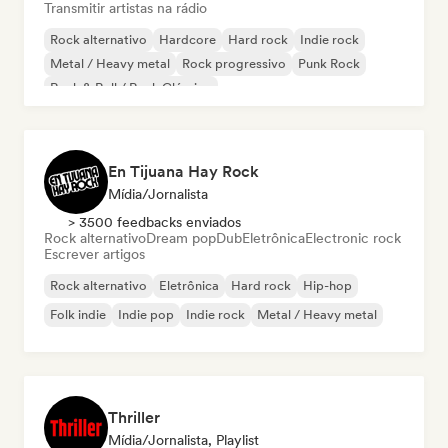
Transmitir artistas na rádio
Rock alternativo
Hardcore
Hard rock
Indie rock
Metal / Heavy metal
Rock progressivo
Punk Rock
Rock & Roll / Rock Clássico
En Tijuana Hay Rock
Mídia/Jornalista
> 3500 feedbacks enviados
Rock alternativo
Dream pop
Dub
Eletrônica
Electronic rock
Escrever artigos
Rock alternativo
Eletrônica
Hard rock
Hip-hop
Folk indie
Indie pop
Indie rock
Metal / Heavy metal
Thriller
Mídia/Jornalista, Playlist