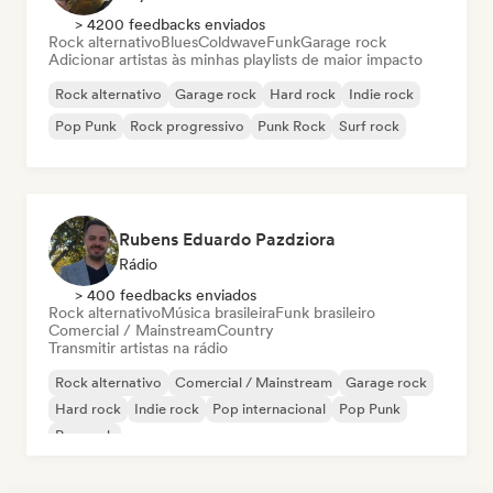
> 4200 feedbacks enviados
Rock alternativo
Blues
Coldwave
Funk
Garage rock
Adicionar artistas às minhas playlists de maior impacto
Rock alternativo
Garage rock
Hard rock
Indie rock
Pop Punk
Rock progressivo
Punk Rock
Surf rock
Rubens Eduardo Pazdziora
Rádio
> 400 feedbacks enviados
Rock alternativo
Música brasileira
Funk brasileiro
Comercial / Mainstream
Country
Transmitir artistas na rádio
Rock alternativo
Comercial / Mainstream
Garage rock
Hard rock
Indie rock
Pop internacional
Pop Punk
Pop rock