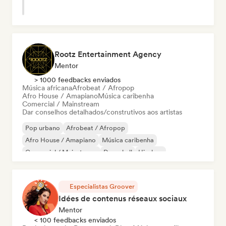
Rootz Entertainment Agency
Mentor
> 1000 feedbacks enviados
Música africana
Afrobeat / Afropop
Afro House / Amapiano
Música caribenha
Comercial / Mainstream
Dar conselhos detalhados/construtivos aos artistas
Pop urbano
Afrobeat / Afropop
Afro House / Amapiano
Música caribenha
Comercial / Mainstream
Dancehall
Hip-hop
Música latina
Especialistas Groover
Idées de contenus réseaux sociaux
Mentor
< 100 feedbacks enviados