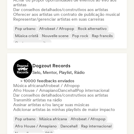
Achar ou propor oportunidades de eventos ao vivo aos
artistas
Dar conselhos detalhados/construtivos aos artistas
Oferecer aos artistas um contrato de publicação musical
Representar/gerenciar artistas em suas carreiras
Pop urbano
Afrobeat / Afropop
Rock alternativo
Música cristã
Nouvelle scene
Pop rock
Rap francês
Cantor-compositor
Dogzout Records
Selo, Mentor, Playlist, Rádio
> 10000 feedbacks enviados
Música africana
Afrobeat / Afropop
Afro House / Amapiano
Dancehall
Pop internacional
Dar conselhos detalhados/construtivos aos artistas
Transmitir artistas na rádio
Assinar artistas e/ou lançar suas músicas
Adicionar artistas às minhas playlists de maior impacto
Pop urbano
Música africana
Afrobeat / Afropop
Afro House / Amapiano
Dancehall
Rap internacional
Nouvelle scene
R&B