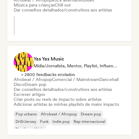
Afrobeat / Afropop
Rock alternativo
Blues
Música para crianças
Chill out
Dar conselhos detalhados/construtivos aos artistas
Yas Yas Music
Mídia/Jornalista, Mentor, Playlist, Influenciador
> 2800 feedbacks enviados
Afrobeat / Afropop
Comercial / Mainstream
Dancehall
Disco
Dream pop
Dar conselhos detalhados/construtivos aos artistas
Escrever artigos
Criar posts ou reels de impacto sobre artistas
Adicionar artistas às minhas playlists de maior impacto
Pop urbano
Afrobeat / Afropop
Dream pop
Drill/Jersey
Funk
Indie pop
Rap internacional
Nu-disco / Italo