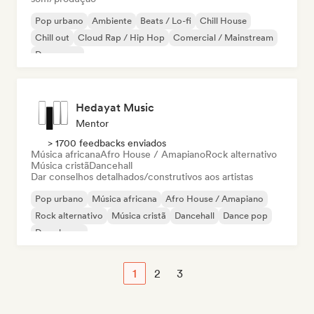
Pop urbano
Ambiente
Beats / Lo-fi
Chill House
Chill out
Cloud Rap / Hip Hop
Comercial / Mainstream
Dance pop
Hedayat Music
Mentor
> 1700 feedbacks enviados
Música africana
Afro House / Amapiano
Rock alternativo
Música cristã
Dancehall
Dar conselhos detalhados/construtivos aos artistas
Pop urbano
Música africana
Afro House / Amapiano
Rock alternativo
Música cristã
Dancehall
Dance pop
Deep house
1
2
3