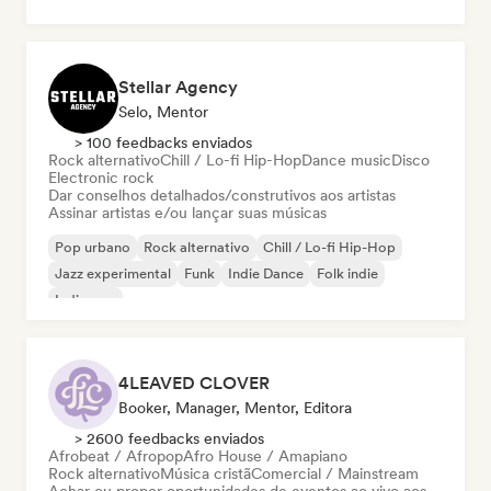
Stellar Agency
Selo, Mentor
> 100 feedbacks enviados
Rock alternativo
Chill / Lo-fi Hip-Hop
Dance music
Disco
Electronic rock
Dar conselhos detalhados/construtivos aos artistas
Assinar artistas e/ou lançar suas músicas
Pop urbano
Rock alternativo
Chill / Lo-fi Hip-Hop
Jazz experimental
Funk
Indie Dance
Folk indie
Indie pop
4LEAVED CLOVER
Booker, Manager, Mentor, Editora
> 2600 feedbacks enviados
Afrobeat / Afropop
Afro House / Amapiano
Rock alternativo
Música cristã
Comercial / Mainstream