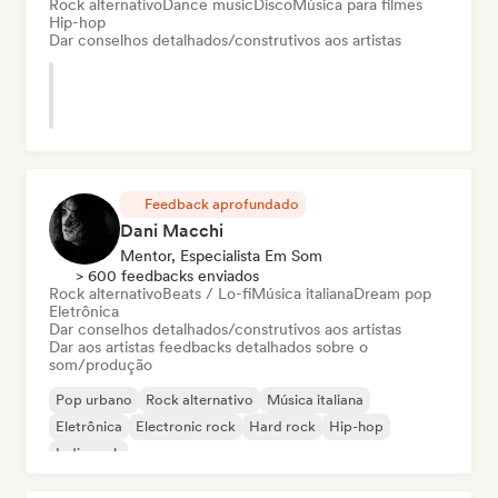
Rock alternativo
Dance music
Disco
Música para filmes
Hip-hop
Dar conselhos detalhados/construtivos aos artistas
Feedback aprofundado
Dani Macchi
Mentor, Especialista Em Som
> 600 feedbacks enviados
Rock alternativo
Beats / Lo-fi
Música italiana
Dream pop
Eletrônica
Dar conselhos detalhados/construtivos aos artistas
Dar aos artistas feedbacks detalhados sobre o
som/produção
Pop urbano
Rock alternativo
Música italiana
Eletrônica
Electronic rock
Hard rock
Hip-hop
Indie rock