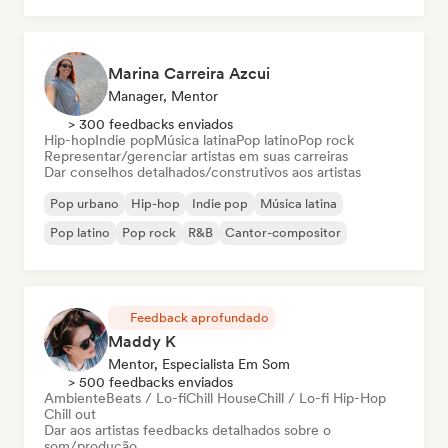
Marina Carreira Azcui
Manager, Mentor
> 300 feedbacks enviados
Hip-hop
Indie pop
Música latina
Pop latino
Pop rock
Representar/gerenciar artistas em suas carreiras
Dar conselhos detalhados/construtivos aos artistas
Pop urbano
Hip-hop
Indie pop
Música latina
Pop latino
Pop rock
R&B
Cantor-compositor
Feedback aprofundado
Maddy K
Mentor, Especialista Em Som
> 500 feedbacks enviados
Ambiente
Beats / Lo-fi
Chill House
Chill / Lo-fi Hip-Hop
Chill out
Dar aos artistas feedbacks detalhados sobre o
som/produção