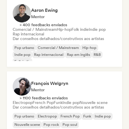
Aaron Ewing
Mentor
> 400 feedbacks enviados
Comercial / Mainstream
Hip-hop
Folk indie
Indie pop
Rap internacional
Dar conselhos detalhados/construtivos aos artistas
Pop urbano
Comercial / Mainstream
Hip-hop
Indie pop
Rap internacional
Rap em inglês
R&B
Folk indie
François Welgryn
Mentor
> 1100 feedbacks enviados
Electropop
French Pop
Funk
Indie pop
Nouvelle scene
Dar conselhos detalhados/construtivos aos artistas
Pop urbano
Electropop
French Pop
Funk
Indie pop
Nouvelle scene
Pop rock
Pop soul