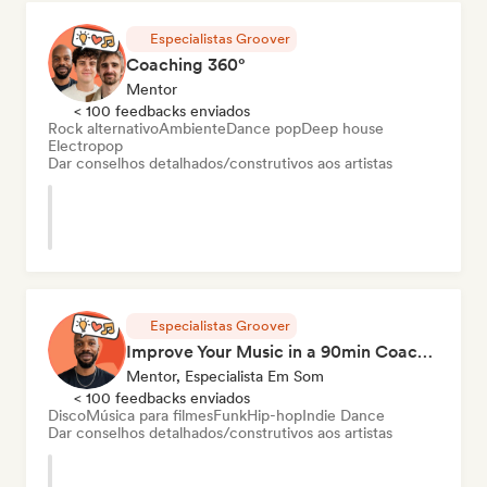
Especialistas Groover
Coaching 360°
Mentor
< 100 feedbacks enviados
Rock alternativo
Ambiente
Dance pop
Deep house
Electropop
Dar conselhos detalhados/construtivos aos artistas
Especialistas Groover
Improve Your Music in a 90min Coaching Session
Mentor, Especialista Em Som
< 100 feedbacks enviados
Disco
Música para filmes
Funk
Hip-hop
Indie Dance
Dar conselhos detalhados/construtivos aos artistas