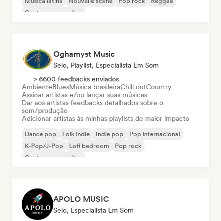
Música latina
Nouvelle scene
Pop rock
Reggae
Cantor-compositor
Oghamyst Music
Selo, Playlist, Especialista Em Som
> 6600 feedbacks enviados
Ambiente
Blues
Música brasileira
Chill out
Country
Assinar artistas e/ou lançar suas músicas
Dar aos artistas feedbacks detalhados sobre o
som/produção
Adicionar artistas às minhas playlists de maior impacto
Dance pop
Folk indie
Indie pop
Pop internacional
K-Pop/J-Pop
Lofi bedroom
Pop rock
Cantor-compositor
APOLO MUSIC
Selo, Especialista Em Som