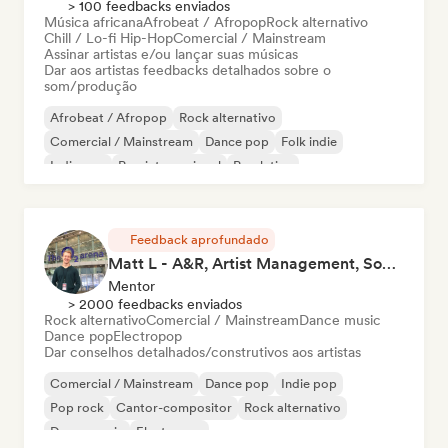
> 100 feedbacks enviados
Música africana
Afrobeat / Afropop
Rock alternativo
Chill / Lo-fi Hip-Hop
Comercial / Mainstream
Assinar artistas e/ou lançar suas músicas
Dar aos artistas feedbacks detalhados sobre o
som/produção
Afrobeat / Afropop
Rock alternativo
Comercial / Mainstream
Dance pop
Folk indie
Indie pop
Pop internacional
Pop latino
Feedback aprofundado
Matt L - A&R, Artist Management, Songwriter
Mentor
> 2000 feedbacks enviados
Rock alternativo
Comercial / Mainstream
Dance music
Dance pop
Electropop
Dar conselhos detalhados/construtivos aos artistas
Comercial / Mainstream
Dance pop
Indie pop
Pop rock
Cantor-compositor
Rock alternativo
Dance music
Electropop