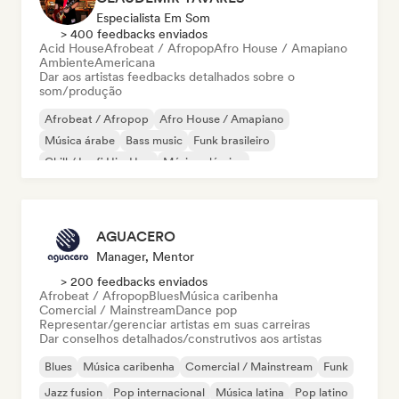
Especialista Em Som
> 400 feedbacks enviados
Acid House
Afrobeat / Afropop
Afro House / Amapiano
Ambiente
Americana
Dar aos artistas feedbacks detalhados sobre o
som/produção
Afrobeat / Afropop
Afro House / Amapiano
Música árabe
Bass music
Funk brasileiro
Chill / Lo-fi Hip-Hop
Música clássica
Cloud Rap / Hip Hop
AGUACERO
Manager, Mentor
> 200 feedbacks enviados
Afrobeat / Afropop
Blues
Música caribenha
Comercial / Mainstream
Dance pop
Representar/gerenciar artistas em suas carreiras
Dar conselhos detalhados/construtivos aos artistas
Blues
Música caribenha
Comercial / Mainstream
Funk
Jazz fusion
Pop internacional
Música latina
Pop latino