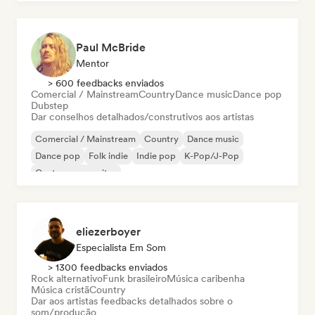
Paul McBride
Mentor
> 600 feedbacks enviados
Comercial / Mainstream
Country
Dance music
Dance pop
Dubstep
Dar conselhos detalhados/construtivos aos artistas
Comercial / Mainstream
Country
Dance music
Dance pop
Folk indie
Indie pop
K-Pop/J-Pop
Cantor-compositor
eliezerboyer
Especialista Em Som
> 1300 feedbacks enviados
Rock alternativo
Funk brasileiro
Música caribenha
Música cristã
Country
Dar aos artistas feedbacks detalhados sobre o
som/produção