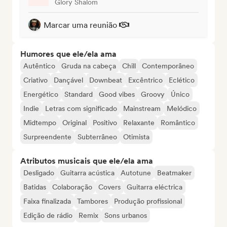
Glory Shalom
Marcar uma reunião
Humores que ele/ela ama
Autêntico
Gruda na cabeça
Chill
Contemporâneo
Criativo
Dançável
Downbeat
Excêntrico
Eclético
Energético
Standard
Good vibes
Groovy
Único
Indie
Letras com significado
Mainstream
Melódico
Midtempo
Original
Positivo
Relaxante
Romântico
Surpreendente
Subterrâneo
Otimista
Atributos musicais que ele/ela ama
Desligado
Guitarra acústica
Autotune
Beatmaker
Batidas
Colaboração
Covers
Guitarra eléctrica
Faixa finalizada
Tambores
Produção profissional
Edição de rádio
Remix
Sons urbanos