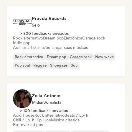
Pravda Records
Selo
> 800 feedbacks enviados
Rock alternativo
Dream pop
Eletrônica
Garage rock
Indie pop
Assinar artistas e/ou lançar suas músicas
Rock alternativo
Dream pop
Garage rock
New wave
Pop soul
Reggae
Shoegaze
Soul
Zoila Antonio
Mídia/Jornalista
> 100 feedbacks enviados
Acid House
Rock alternativo
Beats / Lo-fi
Chill / Lo-fi Hip-Hop
Música clássica
Escrever artigos