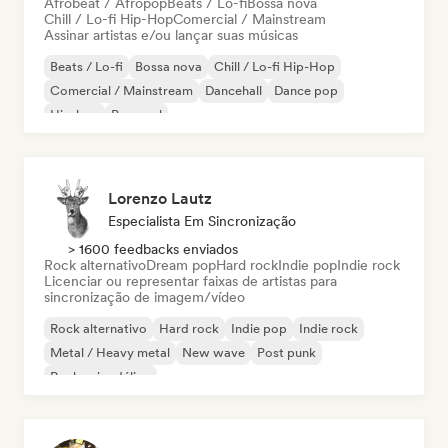
Afrobeat / Afropop
Beats / Lo-fi
Bossa nova
Chill / Lo-fi Hip-Hop
Comercial / Mainstream
Assinar artistas e/ou lançar suas músicas
Beats / Lo-fi
Bossa nova
Chill / Lo-fi Hip-Hop
Comercial / Mainstream
Dancehall
Dance pop
Hip-hop
Pop soul
Lorenzo Lautz
Especialista Em Sincronização
> 1600 feedbacks enviados
Rock alternativo
Dream pop
Hard rock
Indie pop
Indie rock
Licenciar ou representar faixas de artistas para
sincronização de imagem/vídeo
Rock alternativo
Hard rock
Indie pop
Indie rock
Metal / Heavy metal
New wave
Post punk
Rock psicodélico