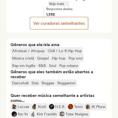
Veja mais
Respostas dadas
1,332
Ver curadores semelhantes
Gêneros que ele/ela ama
Afrobeat / Afropop
Chill / Lo-fi Hip-Hop
Música cristã
Gospel
Hip-hop
Pop soul
Rap em inglês
R&B
Soul
Pop urbano
Gêneros que eles também estão abertos a
receber
Dancehall
Dub
Reggae
Reggaeton
Quer receber música semelhante a artistas
como...
Lecrae
KrizE
H.E.R.
Tems
1K Phew
Ne-Yo
Kirk Franklin
Tobe Nwigwe