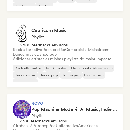
Drill/Jersey
Hip-hop
Capricorn Music
Playlist
> 200 feedbacks enviados
Rock alternativo
Rock cristão
Comercial / Mainstream
Dance music
Dance pop
Adicionar artistas às minhas playlists de maior impacto
Rock alternativo
Rock cristão
Comercial / Mainstream
Dance music
Dance pop
Dream pop
Electropop
House music
NOVO
Pop Machine Mode 🤖 AI Music, Indie Pop & Dream Pop
Playlist
< 100 feedbacks enviados
Afrobeat / Afropop
Rock alternativo
Americana