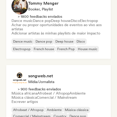
Tommy Menger
Booker, Playlist
> 1800 feedbacks enviados
Dance music
Dance pop
Deep house
Disco
Electropop
Achar ou propor oportunidades de eventos ao vivo aos
artistas
Adicionar artistas às minhas playlists de maior impacto
Dance music
Dance pop
Deep house
Disco
Electropop
French house
French Pop
House music
songweb.net
Mídia/Jornalista
> 900 feedbacks enviados
Música africana
Afrobeat / Afropop
Ambiente
Música clássica
Comercial / Mainstream
Escrever artigos
Afrobeat / Afropop
Ambiente
Música clássica
Comercial / Mainstream
Country
Dance pop