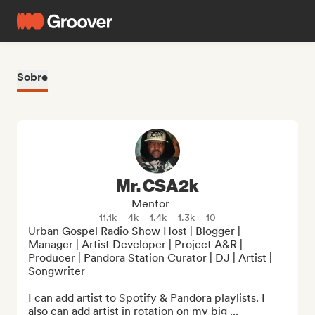
Sobre
Mr. CSA2k
Mentor
11.1k
4k
1.4k
1.3k
10
Urban Gospel Radio Show Host | Blogger | 
Manager | Artist Developer | Project A&R | 
Producer | Pandora Station Curator | DJ | Artist | 
Songwriter

I can add artist to Spotify & Pandora playlists. I 
also can add artist in rotation on my big ...