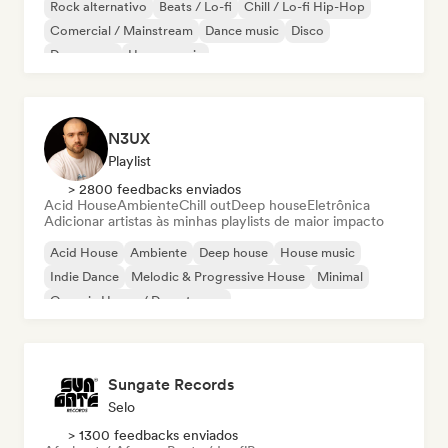
Rock alternativo
Beats / Lo-fi
Chill / Lo-fi Hip-Hop
Comercial / Mainstream
Dance music
Disco
Dream pop
House music
N3UX
Playlist
> 2800 feedbacks enviados
Acid House
Ambiente
Chill out
Deep house
Eletrônica
Adicionar artistas às minhas playlists de maior impacto
Acid House
Ambiente
Deep house
House music
Indie Dance
Melodic & Progressive House
Minimal
Organic House / Downtempo
Sungate Records
Selo
> 1300 feedbacks enviados