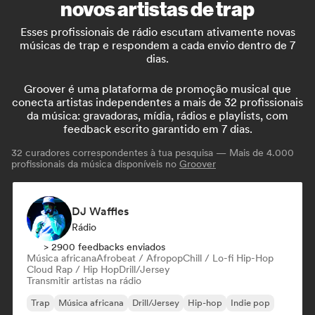
novos artistas de trap
Esses profissionais de rádio escutam ativamente novas
músicas de trap e respondem a cada envio dentro de 7
dias.
Groover é uma plataforma de promoção musical que
conecta artistas independentes a mais de 32 profissionais
da música: gravadoras, mídia, rádios e playlists, com
feedback escrito garantido em 7 dias.
32
curadores correspondentes à tua pesquisa — Mais de 4.000
profissionais da música disponíveis no
Groover
DJ Waffles
Rádio
> 2900 feedbacks enviados
Música africana
Afrobeat / Afropop
Chill / Lo-fi Hip-Hop
Cloud Rap / Hip Hop
Drill/Jersey
Transmitir artistas na rádio
Trap
Música africana
Drill/Jersey
Hip-hop
Indie pop