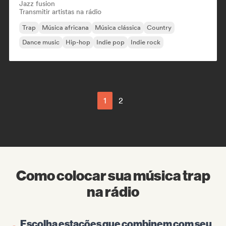
Jazz fusion
Transmitir artistas na rádio
Trap
Música africana
Música clássica
Country
Dance music
Hip-hop
Indie pop
Indie rock
1
2
Como colocar sua música trap
na rádio
Escolha estações que combinem com seu