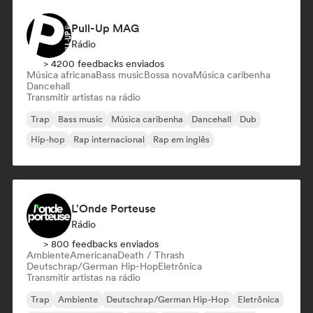
Pull-Up MAG
Rádio
> 4200 feedbacks enviados
Música africana
Bass music
Bossa nova
Música caribenha
Dancehall
Transmitir artistas na rádio
Trap
Bass music
Música caribenha
Dancehall
Dub
Hip-hop
Rap internacional
Rap em inglês
L'Onde Porteuse
Rádio
> 800 feedbacks enviados
Ambiente
Americana
Death / Thrash
Deutschrap/German Hip-Hop
Eletrônica
Transmitir artistas na rádio
Trap
Ambiente
Deutschrap/German Hip-Hop
Eletrônica