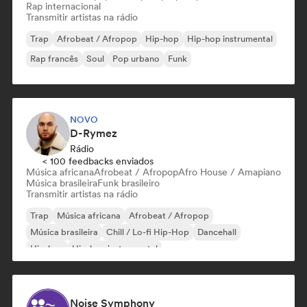
Rap internacional
Transmitir artistas na rádio
Trap
Afrobeat / Afropop
Hip-hop
Hip-hop instrumental
Rap francês
Soul
Pop urbano
Funk
NOVO
D-Rymez
Rádio
< 100 feedbacks enviados
Música africana
Afrobeat / Afropop
Afro House / Amapiano
Música brasileira
Funk brasileiro
Transmitir artistas na rádio
Trap
Música africana
Afrobeat / Afropop
Música brasileira
Chill / Lo-fi Hip-Hop
Dancehall
Hip-hop
Hip-hop instrumental
Noise Symphony