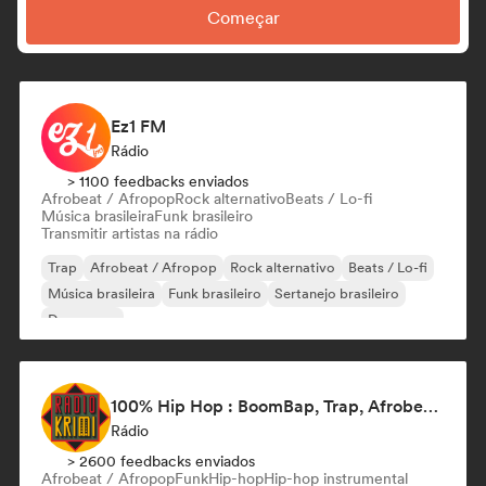
Começar
Ez1 FM
Rádio
> 1100 feedbacks enviados
Afrobeat / Afropop
Rock alternativo
Beats / Lo-fi
Música brasileira
Funk brasileiro
Transmitir artistas na rádio
Trap
Afrobeat / Afropop
Rock alternativo
Beats / Lo-fi
Música brasileira
Funk brasileiro
Sertanejo brasileiro
Dance pop
100% Hip Hop : BoomBap, Trap, Afrobeats !
Rádio
> 2600 feedbacks enviados
Afrobeat / Afropop
Funk
Hip-hop
Hip-hop instrumental