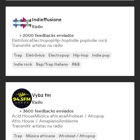
Indieffusione
Rádio
> 2000 feedbacks enviados
Eletrônica
Electropop
Hip-hop
Indie pop
Indie rock
Transmitir artistas na rádio
Trap
Eletrônica
Electropop
Hip-hop
Indie pop
Indie rock
Rap/Trap Italiano
R&B
Vybz fm
Rádio
> 3600 feedbacks enviados
Acid House
Música africana
Afrobeat / Afropop
Afro House / Amapiano
Ambiente
Transmitir artistas na rádio
Trap
Música africana
Afrobeat / Afropop