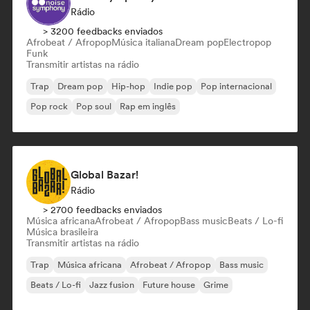
Rádio
> 3200 feedbacks enviados
Afrobeat / Afropop
Música italiana
Dream pop
Electropop
Funk
Transmitir artistas na rádio
Trap
Dream pop
Hip-hop
Indie pop
Pop internacional
Pop rock
Pop soul
Rap em inglês
Global Bazar!
Rádio
> 2700 feedbacks enviados
Música africana
Afrobeat / Afropop
Bass music
Beats / Lo-fi
Música brasileira
Transmitir artistas na rádio
Trap
Música africana
Afrobeat / Afropop
Bass music
Beats / Lo-fi
Jazz fusion
Future house
Grime