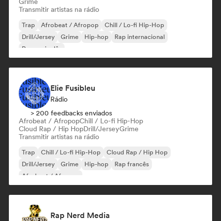
Grime
Transmitir artistas na rádio
Trap
Afrobeat / Afropop
Chill / Lo-fi Hip-Hop
Drill/Jersey
Grime
Hip-hop
Rap internacional
Rap em inglês
Elie Fusibleu
Rádio
> 200 feedbacks enviados
Afrobeat / Afropop
Chill / Lo-fi Hip-Hop
Cloud Rap / Hip Hop
Drill/Jersey
Grime
Transmitir artistas na rádio
Trap
Chill / Lo-fi Hip-Hop
Cloud Rap / Hip Hop
Drill/Jersey
Grime
Hip-hop
Rap francês
Afrobeat / Afropop
Rap Nerd Media