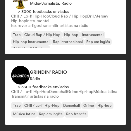
Mídia/Jornalista, Rádio
> 3000 feedbacks enviados
Chill / Lo-fi Hip-Hop
Cloud Rap / Hip Hop
Drill/Jersey
Hip-hop
Instrumental
Escrever artigos
Transmitir artistas na rádio
Trap
Cloud Rap / Hip Hop
Hip-hop
Instrumental
Hip-hop instrumental
Rap internacional
Rap em inglês
Chill / Lo-fi Hip-Hop
GRINDIN' RADIO
Rádio
> 3300 feedbacks enviados
Chill / Lo-fi Hip-Hop
Dancehall
Grime
Hip-hop
Música latina
Transmitir artistas na rádio
Trap
Chill / Lo-fi Hip-Hop
Dancehall
Grime
Hip-hop
Música latina
Rap em inglês
Rap francês