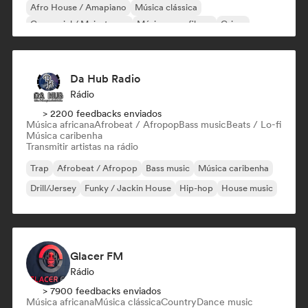
Afro House / Amapiano
Música clássica
Comercial / Mainstream
Música para filmes
Grime
Da Hub Radio
Rádio
> 2200 feedbacks enviados
Música africana
Afrobeat / Afropop
Bass music
Beats / Lo-fi
Música caribenha
Transmitir artistas na rádio
Trap
Afrobeat / Afropop
Bass music
Música caribenha
Drill/Jersey
Funky / Jackin House
Hip-hop
House music
Glacer FM
Rádio
> 7900 feedbacks enviados
Música africana
Música clássica
Country
Dance music