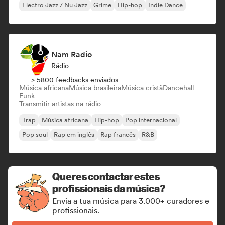
Electro Jazz / Nu Jazz
Grime
Hip-hop
Indie Dance
Nam Radio
Rádio
> 5800 feedbacks enviados
Música africana
Música brasileira
Música cristã
Dancehall
Funk
Transmitir artistas na rádio
Trap
Música africana
Hip-hop
Pop internacional
Pop soul
Rap em inglês
Rap francês
R&B
Queres contactar estes
profissionais da música?
Envia a tua música para 3.000+ curadores e
profissionais.