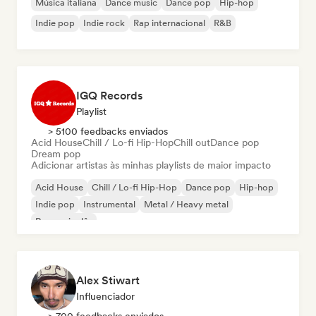
Música italiana
Dance music
Dance pop
Hip-hop
Indie pop
Indie rock
Rap internacional
R&B
IGQ Records
Playlist
> 5100 feedbacks enviados
Acid House
Chill / Lo-fi Hip-Hop
Chill out
Dance pop
Dream pop
Adicionar artistas às minhas playlists de maior impacto
Acid House
Chill / Lo-fi Hip-Hop
Dance pop
Hip-hop
Indie pop
Instrumental
Metal / Heavy metal
Rap em inglês
Alex Stiwart
Influenciador