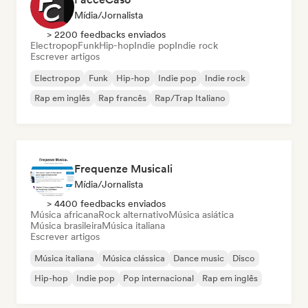
Mídia/Jornalista
> 2200 feedbacks enviados
Electropop
Funk
Hip-hop
Indie pop
Indie rock
Escrever artigos
Electropop
Funk
Hip-hop
Indie pop
Indie rock
Rap em inglês
Rap francês
Rap/Trap Italiano
Frequenze Musicali
Mídia/Jornalista
> 4400 feedbacks enviados
Música africana
Rock alternativo
Música asiática
Música brasileira
Música italiana
Escrever artigos
Música italiana
Música clássica
Dance music
Disco
Hip-hop
Indie pop
Pop internacional
Rap em inglês