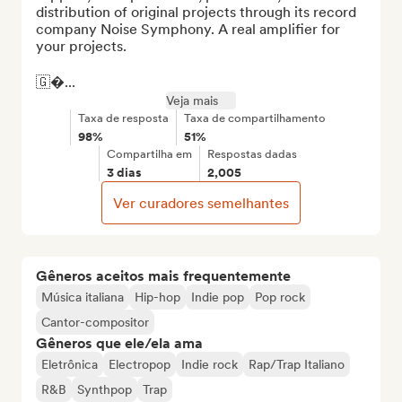
distribution of original projects through its record 
company Noise Symphony. A real amplifier for 
your projects.

🇬�...
Veja mais
Taxa de resposta
Taxa de compartilhamento
98%
51%
Compartilha em
Respostas dadas
3 dias
2,005
Ver curadores semelhantes
Gêneros aceitos mais frequentemente
Música italiana
Hip-hop
Indie pop
Pop rock
Cantor-compositor
Gêneros que ele/ela ama
Eletrônica
Electropop
Indie rock
Rap/Trap Italiano
R&B
Synthpop
Trap