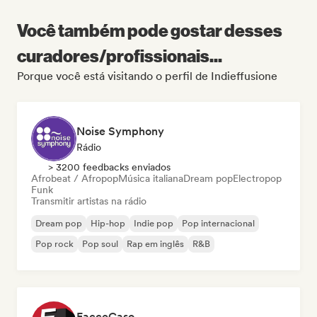
Você também pode gostar desses
curadores/profissionais...
Porque você está visitando o perfil de Indieffusione
Noise Symphony
Rádio
> 3200 feedbacks enviados
Afrobeat / Afropop
Música italiana
Dream pop
Electropop
Funk
Transmitir artistas na rádio
Dream pop
Hip-hop
Indie pop
Pop internacional
Pop rock
Pop soul
Rap em inglês
R&B
FacceCaso