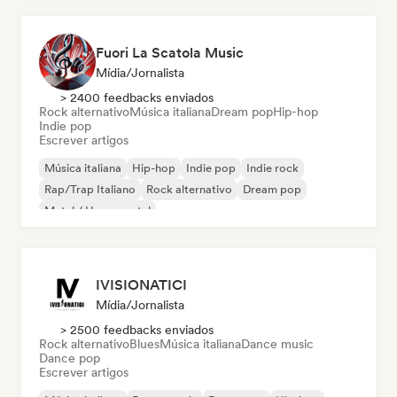
Fuori La Scatola Music
Mídia/Jornalista
> 2400 feedbacks enviados
Rock alternativo
Música italiana
Dream pop
Hip-hop
Indie pop
Escrever artigos
Música italiana
Hip-hop
Indie pop
Indie rock
Rap/Trap Italiano
Rock alternativo
Dream pop
Metal / Heavy metal
IVISIONATICI
Mídia/Jornalista
> 2500 feedbacks enviados
Rock alternativo
Blues
Música italiana
Dance music
Dance pop
Escrever artigos