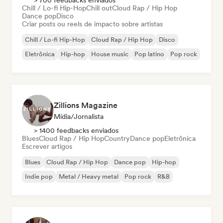
> 700 feedbacks enviados
Chill / Lo-fi Hip-Hop
Chill out
Cloud Rap / Hip Hop
Dance pop
Disco
Criar posts ou reels de impacto sobre artistas
Chill / Lo-fi Hip-Hop
Cloud Rap / Hip Hop
Disco
Eletrônica
Hip-hop
House music
Pop latino
Pop rock
Zillions Magazine
Mídia/Jornalista
> 1400 feedbacks enviados
Blues
Cloud Rap / Hip Hop
Country
Dance pop
Eletrônica
Escrever artigos
Blues
Cloud Rap / Hip Hop
Dance pop
Hip-hop
Indie pop
Metal / Heavy metal
Pop rock
R&B