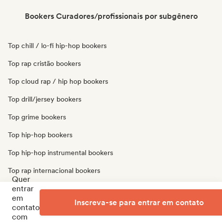
Bookers Curadores/profissionais por subgênero
Top chill / lo-fi hip-hop bookers
Top rap cristão bookers
Top cloud rap / hip hop bookers
Top drill/jersey bookers
Top grime bookers
Top hip-hop bookers
Top hip-hop instrumental bookers
Top rap internacional bookers
Quer
entrar
Top rap em inglês bookers
em
Inscreva-se para entrar em contato
Top rap francês bookers
contato
com