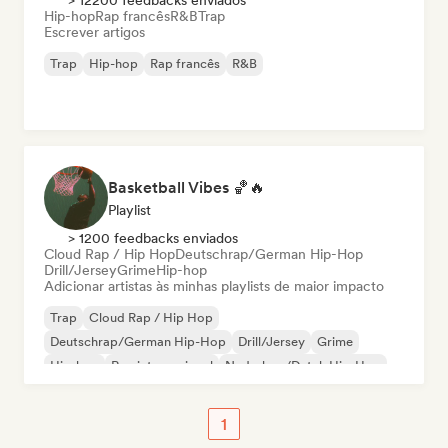
> 12200 feedbacks enviados
Hip-hop
Rap francês
R&B
Trap
Escrever artigos
Trap
Hip-hop
Rap francês
R&B
Basketball Vibes 🏀🔥
Playlist
> 1200 feedbacks enviados
Cloud Rap / Hip Hop
Deutschrap/German Hip-Hop
Drill/Jersey
Grime
Hip-hop
Adicionar artistas às minhas playlists de maior impacto
Trap
Cloud Rap / Hip Hop
Deutschrap/German Hip-Hop
Drill/Jersey
Grime
Hip-hop
Rap internacional
Nederhop/Dutch Hip-Hop
1