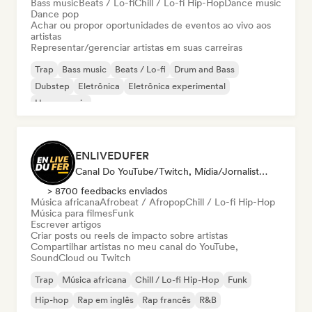
Bass music
Beats / Lo-fi
Chill / Lo-fi Hip-Hop
Dance music
Dance pop
Achar ou propor oportunidades de eventos ao vivo aos
artistas
Representar/gerenciar artistas em suas carreiras
Trap
Bass music
Beats / Lo-fi
Drum and Bass
Dubstep
Eletrônica
Eletrônica experimental
House music
ENLIVEDUFER
Canal Do YouTube/Twitch, Mídia/Jornalista, Influenciador
> 8700 feedbacks enviados
Música africana
Afrobeat / Afropop
Chill / Lo-fi Hip-Hop
Música para filmes
Funk
Escrever artigos
Criar posts ou reels de impacto sobre artistas
Compartilhar artistas no meu canal do YouTube,
SoundCloud ou Twitch
Trap
Música africana
Chill / Lo-fi Hip-Hop
Funk
Hip-hop
Rap em inglês
Rap francês
R&B