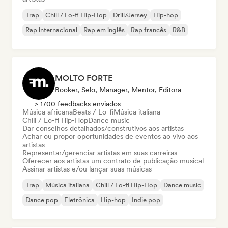
Trap
Chill / Lo-fi Hip-Hop
Drill/Jersey
Hip-hop
Rap internacional
Rap em inglês
Rap francês
R&B
MOLTO FORTE
Booker, Selo, Manager, Mentor, Editora
> 1700 feedbacks enviados
Música africana
Beats / Lo-fi
Música italiana
Chill / Lo-fi Hip-Hop
Dance music
Dar conselhos detalhados/construtivos aos artistas
Achar ou propor oportunidades de eventos ao vivo aos
artistas
Representar/gerenciar artistas em suas carreiras
Oferecer aos artistas um contrato de publicação musical
Assinar artistas e/ou lançar suas músicas
Trap
Música italiana
Chill / Lo-fi Hip-Hop
Dance music
Dance pop
Eletrônica
Hip-hop
Indie pop