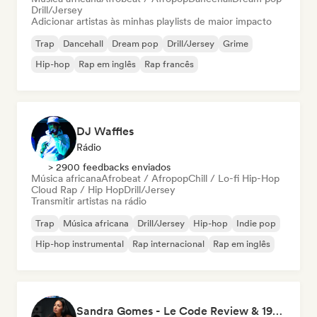
Drill/Jersey
Adicionar artistas às minhas playlists de maior impacto
Trap
Dancehall
Dream pop
Drill/Jersey
Grime
Hip-hop
Rap em inglês
Rap francês
DJ Waffles
Rádio
> 2900 feedbacks enviados
Música africana
Afrobeat / Afropop
Chill / Lo-fi Hip-Hop
Cloud Rap / Hip Hop
Drill/Jersey
Transmitir artistas na rádio
Trap
Música africana
Drill/Jersey
Hip-hop
Indie pop
Hip-hop instrumental
Rap internacional
Rap em inglês
Sandra Gomes - Le Code Review & 1993initiales