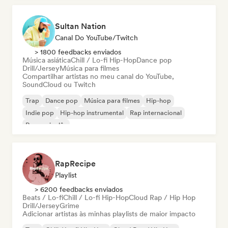
Sultan Nation
Canal Do YouTube/Twitch
> 1800 feedbacks enviados
Música asiática
Chill / Lo-fi Hip-Hop
Dance pop
Drill/Jersey
Música para filmes
Compartilhar artistas no meu canal do YouTube,
SoundCloud ou Twitch
Trap
Dance pop
Música para filmes
Hip-hop
Indie pop
Hip-hop instrumental
Rap internacional
Rap em inglês
RapRecipe
Playlist
> 6200 feedbacks enviados
Beats / Lo-fi
Chill / Lo-fi Hip-Hop
Cloud Rap / Hip Hop
Drill/Jersey
Grime
Adicionar artistas às minhas playlists de maior impacto