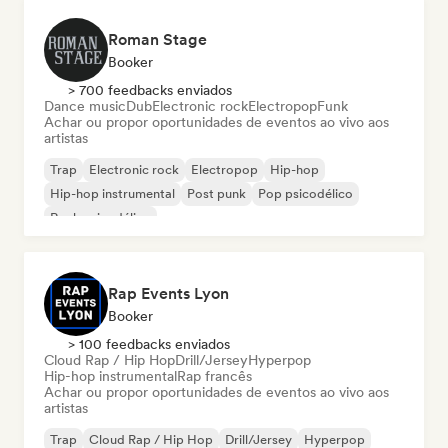
Roman Stage
Booker
> 700 feedbacks enviados
Dance music
Dub
Electronic rock
Electropop
Funk
Achar ou propor oportunidades de eventos ao vivo aos
artistas
Trap
Electronic rock
Electropop
Hip-hop
Hip-hop instrumental
Post punk
Pop psicodélico
Rock psicodélico
Rap Events Lyon
Booker
> 100 feedbacks enviados
Cloud Rap / Hip Hop
Drill/Jersey
Hyperpop
Hip-hop instrumental
Rap francês
Achar ou propor oportunidades de eventos ao vivo aos
artistas
Trap
Cloud Rap / Hip Hop
Drill/Jersey
Hyperpop