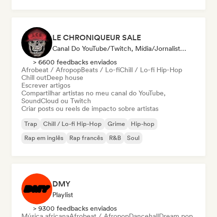
LE CHRONIQUEUR SALE
Canal Do YouTube/Twitch, Mídia/Jornalista, Influenciador
> 6600 feedbacks enviados
Afrobeat / Afropop
Beats / Lo-fi
Chill / Lo-fi Hip-Hop
Chill out
Deep house
Escrever artigos
Compartilhar artistas no meu canal do YouTube,
SoundCloud ou Twitch
Criar posts ou reels de impacto sobre artistas
Trap
Chill / Lo-fi Hip-Hop
Grime
Hip-hop
Rap em inglês
Rap francês
R&B
Soul
DMY
Playlist
> 9300 feedbacks enviados
Música africana
Afrobeat / Afropop
Dancehall
Dream pop