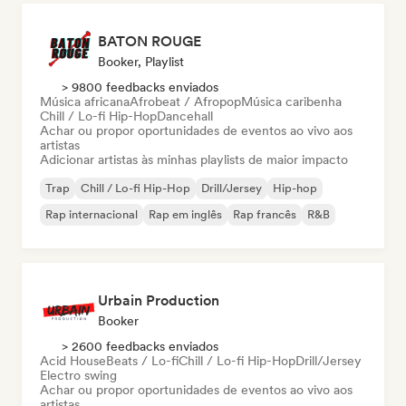
BATON ROUGE
Booker, Playlist
> 9800 feedbacks enviados
Música africana
Afrobeat / Afropop
Música caribenha
Chill / Lo-fi Hip-Hop
Dancehall
Achar ou propor oportunidades de eventos ao vivo aos
artistas
Adicionar artistas às minhas playlists de maior impacto
Trap
Chill / Lo-fi Hip-Hop
Drill/Jersey
Hip-hop
Rap internacional
Rap em inglês
Rap francês
R&B
Urbain Production
Booker
> 2600 feedbacks enviados
Acid House
Beats / Lo-fi
Chill / Lo-fi Hip-Hop
Drill/Jersey
Electro swing
Achar ou propor oportunidades de eventos ao vivo aos
artistas