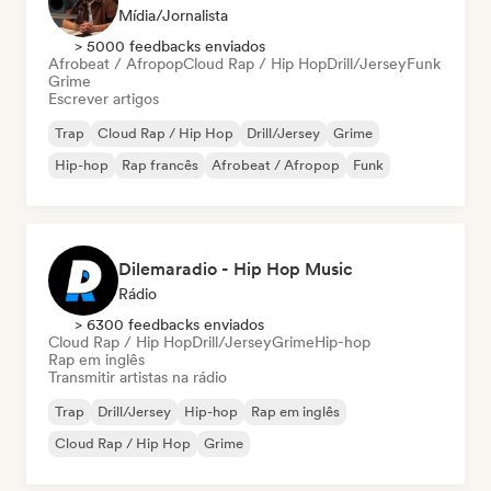
Mídia/Jornalista
> 5000 feedbacks enviados
Afrobeat / Afropop
Cloud Rap / Hip Hop
Drill/Jersey
Funk
Grime
Escrever artigos
Trap
Cloud Rap / Hip Hop
Drill/Jersey
Grime
Hip-hop
Rap francês
Afrobeat / Afropop
Funk
Dilemaradio - Hip Hop Music
Rádio
> 6300 feedbacks enviados
Cloud Rap / Hip Hop
Drill/Jersey
Grime
Hip-hop
Rap em inglês
Transmitir artistas na rádio
Trap
Drill/Jersey
Hip-hop
Rap em inglês
Cloud Rap / Hip Hop
Grime