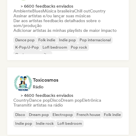
> 6600 feedbacks enviados
Ambiente
Blues
Música brasileira
Chill out
Country
Assinar artistas e/ou lançar suas músicas
Dar aos artistas feedbacks detalhados sobre o
som/produção
Adicionar artistas às minhas playlists de maior impacto
Dance pop
Folk indie
Indie pop
Pop internacional
K-Pop/J-Pop
Lofi bedroom
Pop rock
Cantor-compositor
Toxicosmos
Rádio
> 4600 feedbacks enviados
Country
Dance pop
Disco
Dream pop
Eletrônica
Transmitir artistas na rádio
Disco
Dream pop
Electropop
French house
Folk indie
Indie pop
Indie rock
Lofi bedroom