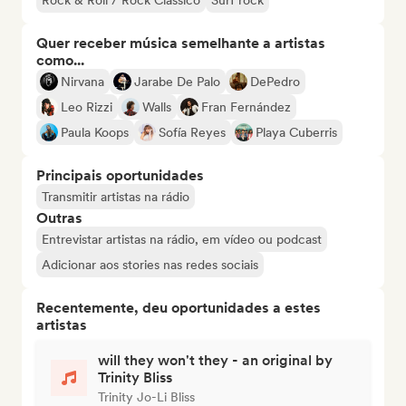
Rock & Roll / Rock Clássico
Surf rock
Quer receber música semelhante a artistas
como...
Nirvana
Jarabe De Palo
DePedro
Leo Rizzi
Walls
Fran Fernández
Paula Koops
Sofía Reyes
Playa Cuberris
Principais oportunidades
Transmitir artistas na rádio
Outras
Entrevistar artistas na rádio, em vídeo ou podcast
Adicionar aos stories nas redes sociais
Recentemente, deu oportunidades a estes
artistas
will they won't they - an original by
Trinity Bliss
Trinity Jo-Li Bliss