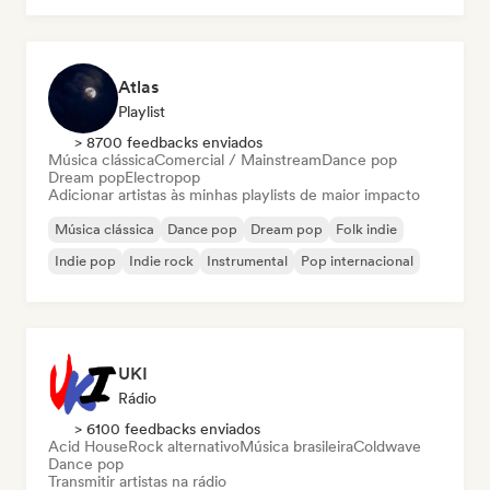
Atlas
Playlist
> 8700 feedbacks enviados
Música clássica
Comercial / Mainstream
Dance pop
Dream pop
Electropop
Adicionar artistas às minhas playlists de maior impacto
Música clássica
Dance pop
Dream pop
Folk indie
Indie pop
Indie rock
Instrumental
Pop internacional
UKI
Rádio
> 6100 feedbacks enviados
Acid House
Rock alternativo
Música brasileira
Coldwave
Dance pop
Transmitir artistas na rádio