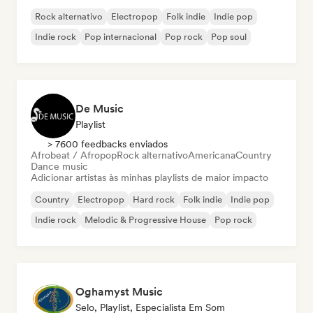
Rock alternativo
Electropop
Folk indie
Indie pop
Indie rock
Pop internacional
Pop rock
Pop soul
De Music
Playlist
> 7600 feedbacks enviados
Afrobeat / Afropop
Rock alternativo
Americana
Country
Dance music
Adicionar artistas às minhas playlists de maior impacto
Country
Electropop
Hard rock
Folk indie
Indie pop
Indie rock
Melodic & Progressive House
Pop rock
Oghamyst Music
Selo, Playlist, Especialista Em Som