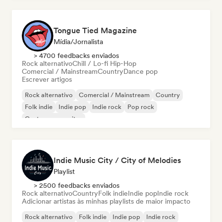
Tongue Tied Magazine
Mídia/Jornalista
> 4700 feedbacks enviados
Rock alternativo
Chill / Lo-fi Hip-Hop
Comercial / Mainstream
Country
Dance pop
Escrever artigos
Rock alternativo
Comercial / Mainstream
Country
Folk indie
Indie pop
Indie rock
Pop rock
Cantor-compositor
Indie Music City / City of Melodies
Playlist
> 2500 feedbacks enviados
Rock alternativo
Country
Folk indie
Indie pop
Indie rock
Adicionar artistas às minhas playlists de maior impacto
Rock alternativo
Folk indie
Indie pop
Indie rock