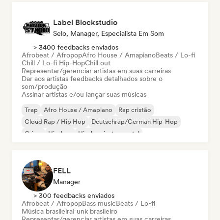
Label Blockstudio
Selo, Manager, Especialista Em Som
> 3400 feedbacks enviados
Afrobeat / Afropop
Afro House / Amapiano
Beats / Lo-fi
Chill / Lo-fi Hip-Hop
Chill out
Representar/gerenciar artistas em suas carreiras
Dar aos artistas feedbacks detalhados sobre o
som/produção
Assinar artistas e/ou lançar suas músicas
Trap
Afro House / Amapiano
Rap cristão
Cloud Rap / Hip Hop
Deutschrap/German Hip-Hop
Grime
Hip-hop
Hip-hop instrumental
FELL
Manager
> 300 feedbacks enviados
Afrobeat / Afropop
Bass music
Beats / Lo-fi
Música brasileira
Funk brasileiro
Representar/gerenciar artistas em suas carreiras