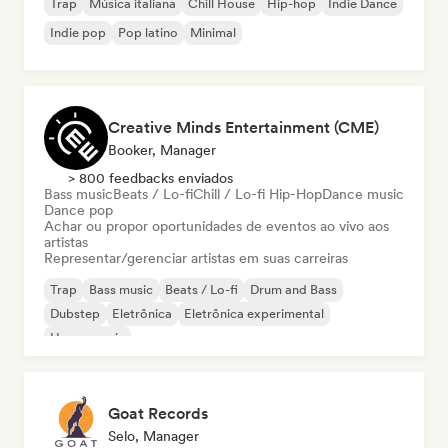
Trap
Música italiana
Chill House
Hip-hop
Indie Dance
Indie pop
Pop latino
Minimal
Creative Minds Entertainment (CME)
Booker, Manager
> 800 feedbacks enviados
Bass music
Beats / Lo-fi
Chill / Lo-fi Hip-Hop
Dance music
Dance pop
Achar ou propor oportunidades de eventos ao vivo aos
artistas
Representar/gerenciar artistas em suas carreiras
Trap
Bass music
Beats / Lo-fi
Drum and Bass
Dubstep
Eletrônica
Eletrônica experimental
House music
Goat Records
Selo, Manager