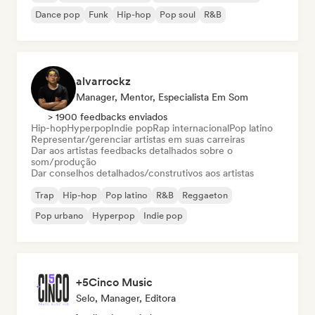
Dance pop
Funk
Hip-hop
Pop soul
R&B
alvarrockz
Manager, Mentor, Especialista Em Som
> 1900 feedbacks enviados
Hip-hop
Hyperpop
Indie pop
Rap internacional
Pop latino
Representar/gerenciar artistas em suas carreiras
Dar aos artistas feedbacks detalhados sobre o
som/produção
Dar conselhos detalhados/construtivos aos artistas
Trap
Hip-hop
Pop latino
R&B
Reggaeton
Pop urbano
Hyperpop
Indie pop
+5Cinco Music
Selo, Manager, Editora