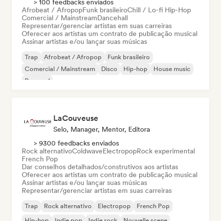
> 100 feedbacks enviados
Afrobeat / Afropop
Funk brasileiro
Chill / Lo-fi Hip-Hop
Comercial / Mainstream
Dancehall
Representar/gerenciar artistas em suas carreiras
Oferecer aos artistas um contrato de publicação musical
Assinar artistas e/ou lançar suas músicas
Trap
Afrobeat / Afropop
Funk brasileiro
Comercial / Mainstream
Disco
Hip-hop
House music
Pop soul
LaCouveuse
Selo, Manager, Mentor, Editora
> 9300 feedbacks enviados
Rock alternativo
Coldwave
Electropop
Rock experimental
French Pop
Dar conselhos detalhados/construtivos aos artistas
Oferecer aos artistas um contrato de publicação musical
Assinar artistas e/ou lançar suas músicas
Representar/gerenciar artistas em suas carreiras
Trap
Rock alternativo
Electropop
French Pop
Hip-hop
Indie pop
Indie rock
Nouvelle scene