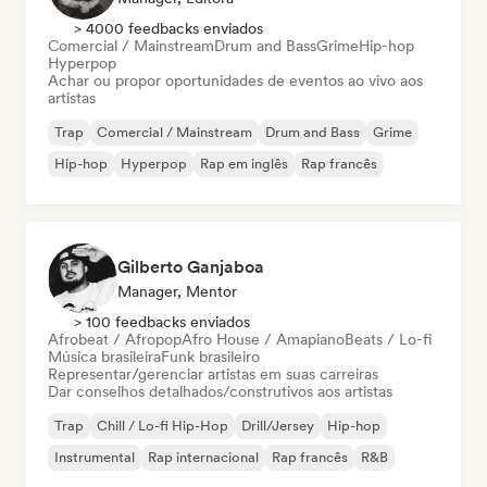
> 4000 feedbacks enviados
Comercial / Mainstream
Drum and Bass
Grime
Hip-hop
Hyperpop
Achar ou propor oportunidades de eventos ao vivo aos
artistas
Trap
Comercial / Mainstream
Drum and Bass
Grime
Hip-hop
Hyperpop
Rap em inglês
Rap francês
Gilberto Ganjaboa
Manager, Mentor
> 100 feedbacks enviados
Afrobeat / Afropop
Afro House / Amapiano
Beats / Lo-fi
Música brasileira
Funk brasileiro
Representar/gerenciar artistas em suas carreiras
Dar conselhos detalhados/construtivos aos artistas
Trap
Chill / Lo-fi Hip-Hop
Drill/Jersey
Hip-hop
Instrumental
Rap internacional
Rap francês
R&B