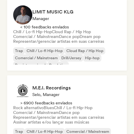
LIMIT MUSIC KLG
Manager
< 100 feedbacks enviados
Chill / Lo-fi Hip-Hop
Cloud Rap / Hip Hop
Comercial / Mainstream
Dance pop
Dream pop
Representar/gerenciar artistas em suas carreiras
Trap
Chill / Lo-fi Hip-Hop
Cloud Rap / Hip Hop
Comercial / Mainstream
Drill/Jersey
Hip-hop
Rap internacional
Pop latino
M.E.I. Recordings
Selo, Manager
> 6900 feedbacks enviados
Rock alternativo
Blues
Chill / Lo-fi Hip-Hop
Comercial / Mainstream
Dance pop
Representar/gerenciar artistas em suas carreiras
Assinar artistas e/ou lançar suas músicas
Trap
Chill / Lo-fi Hip-Hop
Comercial / Mainstream