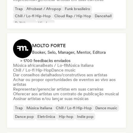
Trap
Afrobeat / Afropop
Funk brasileiro
Chill / Lo-fi Hip-Hop
Cloud Rap / Hip Hop
Dancehall
Drill/Jersey
Hip-hop
MOLTO FORTE
Booker, Selo, Manager, Mentor, Editora
> 1700 feedbacks enviados
Música africana
Beats / Lo-fi
Música italiana
Chill / Lo-fi Hip-Hop
Dance music
Dar conselhos detalhados/construtivos aos artistas
Achar ou propor oportunidades de eventos ao vivo aos
artistas
Representar/gerenciar artistas em suas carreiras
Oferecer aos artistas um contrato de publicação musical
Assinar artistas e/ou lançar suas músicas
Trap
Música italiana
Chill / Lo-fi Hip-Hop
Dance music
Dance pop
Eletrônica
Hip-hop
Indie pop