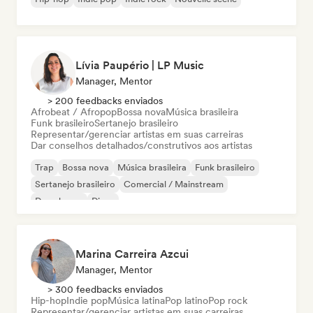
Lívia Paupério | LP Music
Manager, Mentor
> 200 feedbacks enviados
Afrobeat / Afropop
Bossa nova
Música brasileira
Funk brasileiro
Sertanejo brasileiro
Representar/gerenciar artistas em suas carreiras
Dar conselhos detalhados/construtivos aos artistas
Trap
Bossa nova
Música brasileira
Funk brasileiro
Sertanejo brasileiro
Comercial / Mainstream
Deep house
Disco
Marina Carreira Azcui
Manager, Mentor
> 300 feedbacks enviados
Hip-hop
Indie pop
Música latina
Pop latino
Pop rock
Representar/gerenciar artistas em suas carreiras