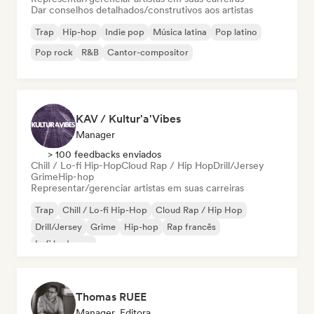
Dar conselhos detalhados/construtivos aos artistas
Trap
Hip-hop
Indie pop
Música latina
Pop latino
Pop rock
R&B
Cantor-compositor
KAV / Kultur'a'Vibes
Manager
> 100 feedbacks enviados
Chill / Lo-fi Hip-Hop
Cloud Rap / Hip Hop
Drill/Jersey
Grime
Hip-hop
Representar/gerenciar artistas em suas carreiras
Trap
Chill / Lo-fi Hip-Hop
Cloud Rap / Hip Hop
Drill/Jersey
Grime
Hip-hop
Rap francês
Lofi bedroom
Thomas RUEE
Manager, Editora