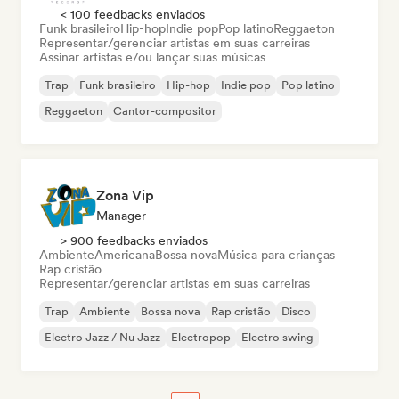
< 100 feedbacks enviados
Funk brasileiro
Hip-hop
Indie pop
Pop latino
Reggaeton
Representar/gerenciar artistas em suas carreiras
Assinar artistas e/ou lançar suas músicas
Trap
Funk brasileiro
Hip-hop
Indie pop
Pop latino
Reggaeton
Cantor-compositor
Zona Vip
Manager
> 900 feedbacks enviados
Ambiente
Americana
Bossa nova
Música para crianças
Rap cristão
Representar/gerenciar artistas em suas carreiras
Trap
Ambiente
Bossa nova
Rap cristão
Disco
Electro Jazz / Nu Jazz
Electropop
Electro swing