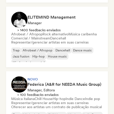
ELITEMIND Management
Manager
> 1400 feedbacks enviados
Afrobeat / Afropop
Rock alternativo
Música caribenha
Comercial / Mainstream
Dancehall
Representar/gerenciar artistas em suas carreiras
Trap
Afrobeat / Afropop
Dancehall
Dance music
Jazz fusion
Hip-hop
House music
Hip-hop instrumental
NOVO
Federica (A&R for NEEDA Music Group)
Manager, Editora
< 100 feedbacks enviados
Música italiana
Chill House
Hip-hop
Indie Dance
Indie pop
Representar/gerenciar artistas em suas carreiras
Oferecer aos artistas um contrato de publicação musical