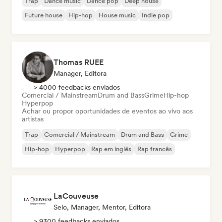
Trap
Dance music
Dance pop
Deep house
Future house
Hip-hop
House music
Indie pop
Thomas RUEE
Manager, Editora
> 4000 feedbacks enviados
Comercial / Mainstream
Drum and Bass
Grime
Hip-hop
Hyperpop
Achar ou propor oportunidades de eventos ao vivo aos
artistas
Trap
Comercial / Mainstream
Drum and Bass
Grime
Hip-hop
Hyperpop
Rap em inglês
Rap francês
LaCouveuse
Selo, Manager, Mentor, Editora
> 9300 feedbacks enviados