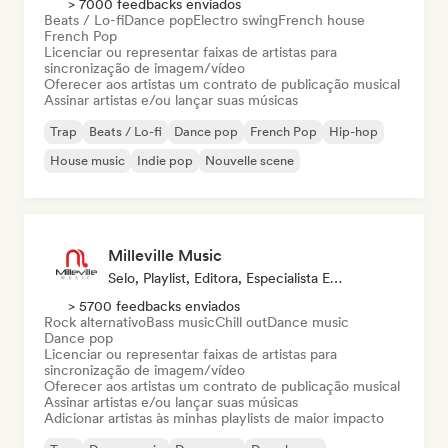
> 7000 feedbacks enviados
Beats / Lo-fi
Dance pop
Electro swing
French house
French Pop
Licenciar ou representar faixas de artistas para
sincronização de imagem/vídeo
Oferecer aos artistas um contrato de publicação musical
Assinar artistas e/ou lançar suas músicas
Trap
Beats / Lo-fi
Dance pop
French Pop
Hip-hop
House music
Indie pop
Nouvelle scene
Milleville Music
Selo, Playlist, Editora, Especialista Em Sincronização
> 5700 feedbacks enviados
Rock alternativo
Bass music
Chill out
Dance music
Dance pop
Licenciar ou representar faixas de artistas para
sincronização de imagem/vídeo
Oferecer aos artistas um contrato de publicação musical
Assinar artistas e/ou lançar suas músicas
Adicionar artistas às minhas playlists de maior impacto