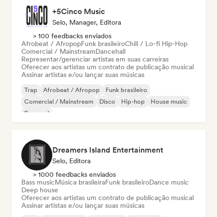
+5Cinco Music
Selo, Manager, Editora
> 100 feedbacks enviados
Afrobeat / Afropop
Funk brasileiro
Chill / Lo-fi Hip-Hop
Comercial / Mainstream
Dancehall
Representar/gerenciar artistas em suas carreiras
Oferecer aos artistas um contrato de publicação musical
Assinar artistas e/ou lançar suas músicas
Trap
Afrobeat / Afropop
Funk brasileiro
Comercial / Mainstream
Disco
Hip-hop
House music
Pop soul
Dreamers Island Entertainment
Selo, Editora
> 1000 feedbacks enviados
Bass music
Música brasileira
Funk brasileiro
Dance music
Deep house
Oferecer aos artistas um contrato de publicação musical
Assinar artistas e/ou lançar suas músicas