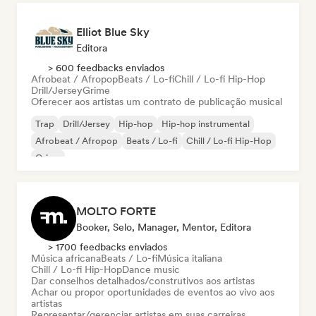
Elliot Blue Sky
Editora
> 600 feedbacks enviados
Afrobeat / Afropop
Beats / Lo-fi
Chill / Lo-fi Hip-Hop
Drill/Jersey
Grime
Oferecer aos artistas um contrato de publicação musical
Trap
Drill/Jersey
Hip-hop
Hip-hop instrumental
Afrobeat / Afropop
Beats / Lo-fi
Chill / Lo-fi Hip-Hop
Grime
MOLTO FORTE
Booker, Selo, Manager, Mentor, Editora
> 1700 feedbacks enviados
Música africana
Beats / Lo-fi
Música italiana
Chill / Lo-fi Hip-Hop
Dance music
Dar conselhos detalhados/construtivos aos artistas
Achar ou propor oportunidades de eventos ao vivo aos
artistas
Representar/gerenciar artistas em suas carreiras