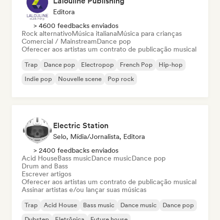
Lalouline Publishing
Editora
> 4600 feedbacks enviados
Rock alternativo
Música italiana
Música para crianças
Comercial / Mainstream
Dance pop
Oferecer aos artistas um contrato de publicação musical
Trap
Dance pop
Electropop
French Pop
Hip-hop
Indie pop
Nouvelle scene
Pop rock
Electric Station
Selo, Mídia/Jornalista, Editora
> 2400 feedbacks enviados
Acid House
Bass music
Dance music
Dance pop
Drum and Bass
Escrever artigos
Oferecer aos artistas um contrato de publicação musical
Assinar artistas e/ou lançar suas músicas
Trap
Acid House
Bass music
Dance music
Dance pop
Dubstep
Eletrônica
Future house