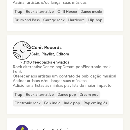
Assinar artistas e/ou lançar suas músicas
Trap
Rock alternativo
Chill House
Dance music
Drum and Bass
Garage rock
Hardcore
Hip-hop
Cénit Records
Selo, Playlist, Editora
> 3100 feedbacks enviados
Rock alternativo
Dance pop
Dream pop
Electronic rock
Funk
Oferecer aos artistas um contrato de publicação musical
Assinar artistas e/ou lançar suas músicas
Adicionar artistas às minhas playlists de maior impacto
Trap
Rock alternativo
Dance pop
Dream pop
Electronic rock
Folk indie
Indie pop
Rap em inglês