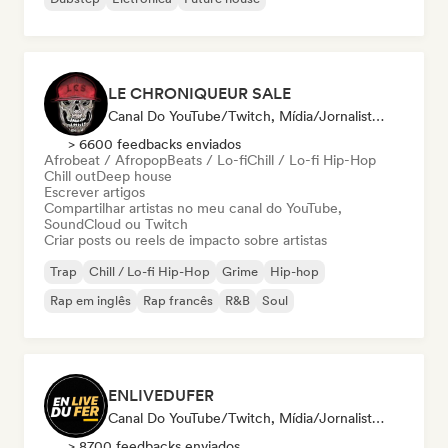
LE CHRONIQUEUR SALE
Canal Do YouTube/Twitch, Mídia/Jornalista, Influenciador
> 6600 feedbacks enviados
Afrobeat / Afropop
Beats / Lo-fi
Chill / Lo-fi Hip-Hop
Chill out
Deep house
Escrever artigos
Compartilhar artistas no meu canal do YouTube,
SoundCloud ou Twitch
Criar posts ou reels de impacto sobre artistas
Trap
Chill / Lo-fi Hip-Hop
Grime
Hip-hop
Rap em inglês
Rap francês
R&B
Soul
ENLIVEDUFER
Canal Do YouTube/Twitch, Mídia/Jornalista, Influenciador
> 8700 feedbacks enviados