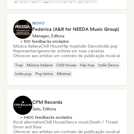
Funk brasileiro
Música caribenha
Hardcore
NOVO
Federica (A&R for NEEDA Music Group)
Manager, Editora
< 100 feedbacks enviados
Música italiana
Chill House
Hip-hop
Indie Dance
Indie pop
Representar/gerenciar artistas em suas carreiras
Oferecer aos artistas um contrato de publicação musical
Trap
Música italiana
Chill House
Hip-hop
Indie Dance
Indie pop
Pop latino
Minimal
CFM Records
Selo, Editora
> 5400 feedbacks enviados
Rock alternativo
Chill House
Dance music
Death / Thrash
Drum and Bass
Oferecer aos artistas um contrato de publicação musical