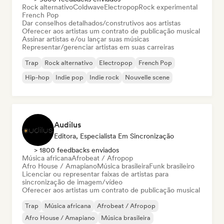
Rock alternativo
Coldwave
Electropop
Rock experimental
French Pop
Dar conselhos detalhados/construtivos aos artistas
Oferecer aos artistas um contrato de publicação musical
Assinar artistas e/ou lançar suas músicas
Representar/gerenciar artistas em suas carreiras
Trap
Rock alternativo
Electropop
French Pop
Hip-hop
Indie pop
Indie rock
Nouvelle scene
Audilus
Editora, Especialista Em Sincronização
> 1800 feedbacks enviados
Música africana
Afrobeat / Afropop
Afro House / Amapiano
Música brasileira
Funk brasileiro
Licenciar ou representar faixas de artistas para
sincronização de imagem/vídeo
Oferecer aos artistas um contrato de publicação musical
Trap
Música africana
Afrobeat / Afropop
Afro House / Amapiano
Música brasileira