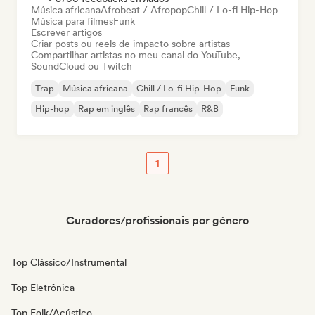
Música africana
Afrobeat / Afropop
Chill / Lo-fi Hip-Hop
Música para filmes
Funk
Escrever artigos
Criar posts ou reels de impacto sobre artistas
Compartilhar artistas no meu canal do YouTube,
SoundCloud ou Twitch
Trap
Música africana
Chill / Lo-fi Hip-Hop
Funk
Hip-hop
Rap em inglês
Rap francês
R&B
1
Curadores/profissionais por género
Top Clássico/Instrumental
Top Eletrônica
Top Folk/Acústico