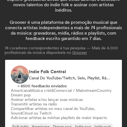
novos talentos do indie folk e assinar com artistas
inéditos.
Groover é uma plataforma de promoção musical que
conecta artistas independentes a mais de 74 profissionais
da música: gravadoras, mídia, rádios e playlists, com
feedback escrito garantido em 7 dias.
74
curadores correspondentes à tua pesquisa — Mais de 4.000
profissionais da música disponíveis no
Groover
Indie Folk Central
Canal Do YouTube/Twitch, Selo, Playlist, Rádio
> 8500 feedbacks enviados
Americana
Música cristã
Comercial / Mainstream
Country
Dream pop
Assinar artistas e/ou lançar suas músicas
Transmitir artistas na rádio
Compartilhar artistas no meu canal do YouTube,
SoundCloud ou Twitch
Adicionar artistas às minhas playlists de maior impacto
Folk indie
Americana
Dream pop
Indie pop
Indie rock