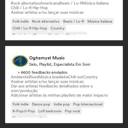
Rock alternativo
Americana
Beats / Lo-fi
Música italiana
Chill / Lo-fi Hip-Hop
Assinar artistas e/ou lançar suas músicas
Folk indie
Rock alternativo
Beats / Lo-fi
Música italiana
Chill / Lo-fi Hip-Hop
Country
Deutschrap/German Hip-Hop
Electropop
Oghamyst Music
Selo, Playlist, Especialista Em Som
> 6600 feedbacks enviados
Ambiente
Blues
Música brasileira
Chill out
Country
Assinar artistas e/ou lançar suas músicas
Dar aos artistas feedbacks detalhados sobre o
som/produção
Adicionar artistas às minhas playlists de maior impacto
Folk indie
Dance pop
Indie pop
Pop internacional
K-Pop/J-Pop
Lofi bedroom
Pop rock
Cantor-compositor