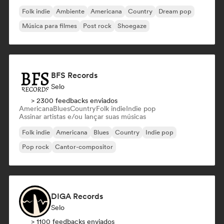
Folk indie
Ambiente
Americana
Country
Dream pop
Música para filmes
Post rock
Shoegaze
BFS Records
Selo
> 2300 feedbacks enviados
Americana
Blues
Country
Folk indie
Indie pop
Assinar artistas e/ou lançar suas músicas
Folk indie
Americana
Blues
Country
Indie pop
Pop rock
Cantor-compositor
DIGA Records
Selo
> 1100 feedbacks enviados