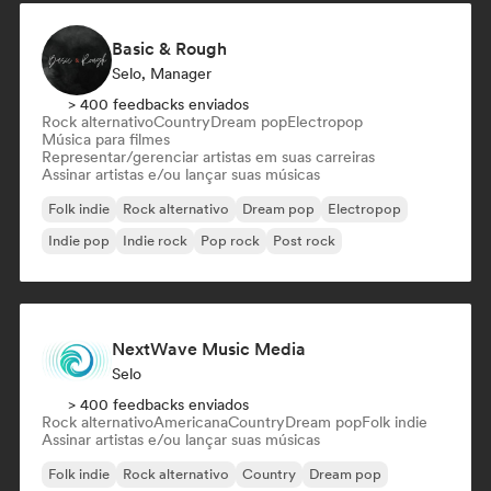
Basic & Rough
Selo, Manager
> 400 feedbacks enviados
Rock alternativo
Country
Dream pop
Electropop
Música para filmes
Representar/gerenciar artistas em suas carreiras
Assinar artistas e/ou lançar suas músicas
Folk indie
Rock alternativo
Dream pop
Electropop
Indie pop
Indie rock
Pop rock
Post rock
NextWave Music Media
Selo
> 400 feedbacks enviados
Rock alternativo
Americana
Country
Dream pop
Folk indie
Assinar artistas e/ou lançar suas músicas
Folk indie
Rock alternativo
Country
Dream pop