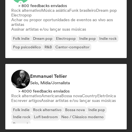
> 800 feedbacks enviados
Rock alternativo
Música asiática
Funk brasileiro
Dream pop
Electropop
Achar ou propor oportunidades de eventos ao vivo aos
artistas
Assinar artistas e/ou lançar suas músicas
Folk indie
Dream pop
Electropop
Indie pop
Indie rock
Pop psicodélico
R&B
Cantor-compositor
Emmanuel Tellier
Selo, Mídia/Jornalista
> 4000 feedbacks enviados
Rock alternativo
Americana
Bossa nova
Country
Eletrônica
Escrever artigos
Assinar artistas e/ou lançar suas músicas
Folk indie
Rock alternativo
Bossa nova
Indie pop
Indie rock
Lofi bedroom
Neo / Clássico moderno
Pop rock