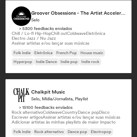
Groover Obsessions - The Artist Accelerator
Selo
> 5300 feedbacks enviados
Chill / Lo-fi Hip-Hop
Chill out
Coldwave
Eletrônica
Electro Jazz / Nu Jazz
Assinar artistas e/ou lançar suas músicas
Folk indie
Eletrônica
French Pop
House music
Hyperpop
Indie Dance
Indie pop
Indie rock
Chalkpit Music
Selo, Mídia/Jornalista, Playlist
> 15100 feedbacks enviados
Rock alternativo
Coldwave
Country
Dance pop
Disco
Escrever artigos
Assinar artistas e/ou lançar suas músicas
Adicionar artistas às minhas playlists de maior impacto
Folk indie
Rock alternativo
Dance pop
Electropop