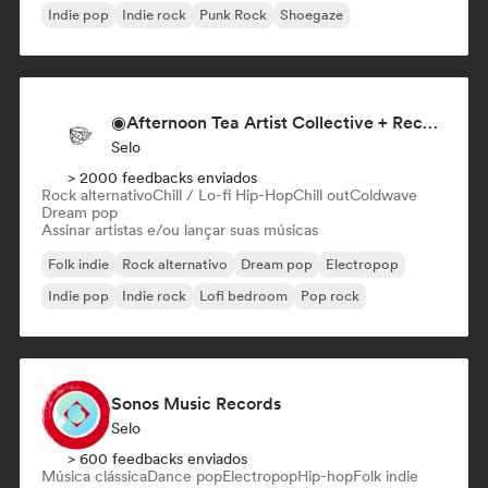
Indie pop
Indie rock
Punk Rock
Shoegaze
◉Afternoon Tea Artist Collective + Record Label◉
Selo
> 2000 feedbacks enviados
Rock alternativo
Chill / Lo-fi Hip-Hop
Chill out
Coldwave
Dream pop
Assinar artistas e/ou lançar suas músicas
Folk indie
Rock alternativo
Dream pop
Electropop
Indie pop
Indie rock
Lofi bedroom
Pop rock
Sonos Music Records
Selo
> 600 feedbacks enviados
Música clássica
Dance pop
Electropop
Hip-hop
Folk indie