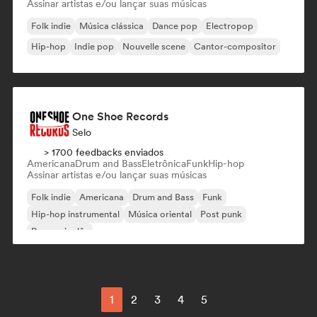
Assinar artistas e/ou lançar suas músicas
Folk indie
Música clássica
Dance pop
Electropop
Hip-hop
Indie pop
Nouvelle scene
Cantor-compositor
One Shoe Records
Selo
> 1700 feedbacks enviados
Americana
Drum and Bass
Eletrônica
Funk
Hip-hop
Assinar artistas e/ou lançar suas músicas
Folk indie
Americana
Drum and Bass
Funk
Hip-hop instrumental
Música oriental
Post punk
Rap em inglês
1
2
3
4
5