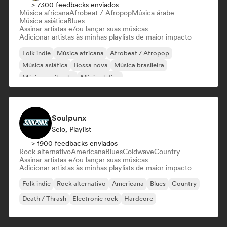
> 7300 feedbacks enviados
Música africana
Afrobeat / Afropop
Música árabe
Música asiática
Blues
Assinar artistas e/ou lançar suas músicas
Adicionar artistas às minhas playlists de maior impacto
Folk indie
Música africana
Afrobeat / Afropop
Música asiática
Bossa nova
Música brasileira
Música caribenha
Música latina
Soulpunx
Selo, Playlist
> 1900 feedbacks enviados
Rock alternativo
Americana
Blues
Coldwave
Country
Assinar artistas e/ou lançar suas músicas
Adicionar artistas às minhas playlists de maior impacto
Folk indie
Rock alternativo
Americana
Blues
Country
Death / Thrash
Electronic rock
Hardcore