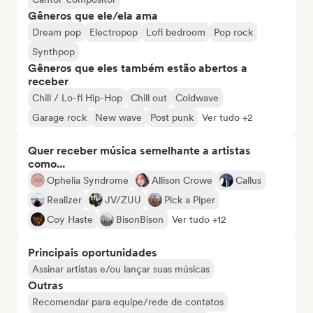
Gêneros que ele/ela ama
Dream pop
Electropop
Lofi bedroom
Pop rock
Synthpop
Gêneros que eles também estão abertos a
receber
Chill / Lo-fi Hip-Hop
Chill out
Coldwave
Garage rock
New wave
Post punk
Ver tudo +2
Quer receber música semelhante a artistas
como...
Ophelia Syndrome
Allison Crowe
Callus
Realizer
JV/ZUU
Pick a Piper
Coy Haste
BisonBison
Ver tudo +12
Principais oportunidades
Assinar artistas e/ou lançar suas músicas
Outras
Recomendar para equipe/rede de contatos