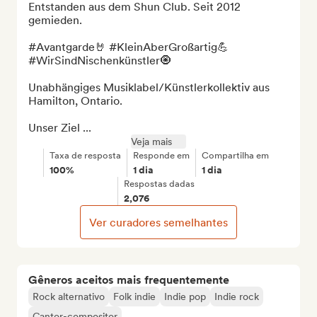
Entstanden aus dem Shun Club. Seit 2012 
gemieden.

#Avantgarde🤘 #KleinAberGroßartig💪 
#WirSindNischenkünstler🧿

Unabhängiges Musiklabel/Künstlerkollektiv aus 
Hamilton, Ontario.

Unser Ziel ...
Veja mais
Taxa de resposta
Responde em
Compartilha em
100%
1 dia
1 dia
Respostas dadas
2,076
Ver curadores semelhantes
Gêneros aceitos mais frequentemente
Rock alternativo
Folk indie
Indie pop
Indie rock
Cantor-compositor