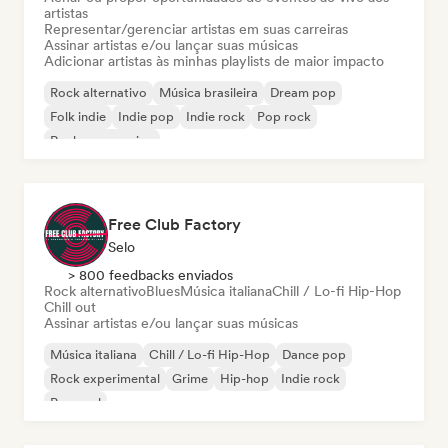
artistas
Representar/gerenciar artistas em suas carreiras
Assinar artistas e/ou lançar suas músicas
Adicionar artistas às minhas playlists de maior impacto
Rock alternativo
Música brasileira
Dream pop
Folk indie
Indie pop
Indie rock
Pop rock
Rock progressivo
Free Club Factory
Selo
> 800 feedbacks enviados
Rock alternativo
Blues
Música italiana
Chill / Lo-fi Hip-Hop
Chill out
Assinar artistas e/ou lançar suas músicas
Música italiana
Chill / Lo-fi Hip-Hop
Dance pop
Rock experimental
Grime
Hip-hop
Indie rock
Pop soul