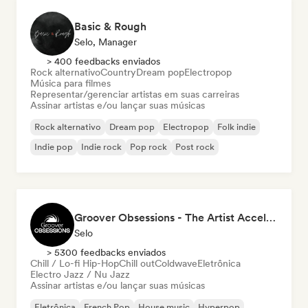
Basic & Rough
Selo, Manager
> 400 feedbacks enviados
Rock alternativo
Country
Dream pop
Electropop
Música para filmes
Representar/gerenciar artistas em suas carreiras
Assinar artistas e/ou lançar suas músicas
Rock alternativo
Dream pop
Electropop
Folk indie
Indie pop
Indie rock
Pop rock
Post rock
Groover Obsessions - The Artist Accelerator
Selo
> 5300 feedbacks enviados
Chill / Lo-fi Hip-Hop
Chill out
Coldwave
Eletrônica
Electro Jazz / Nu Jazz
Assinar artistas e/ou lançar suas músicas
Eletrônica
French Pop
House music
Hyperpop