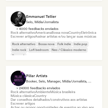
Emmanuel Tellier
Selo, Mídia/Jornalista
> 4000 feedbacks enviados
Rock alternativo
Americana
Bossa nova
Country
Eletrônica
Escrever artigos
Assinar artistas e/ou lançar suas músicas
Rock alternativo
Bossa nova
Folk indie
Indie pop
Indie rock
Lofi bedroom
Neo / Clássico moderno
Pop rock
Pillar Artists
Booker, Selo, Manager, Mídia/Jornalista, Mentor, Playlist
> 24300 feedbacks enviados
Rock alternativo
Ambiente
Música brasileira
Música clássica
Country
Dar conselhos detalhados/construtivos aos artistas
Escrever artigos
Achar ou propor oportunidades de eventos ao vivo aos