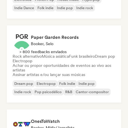
Indie Dance
Folk indie
Indie pop
Indie rock
Paper Garden Records
Booker, Selo
> 800 feedbacks enviados
Rock alternativo
Música asiática
Funk brasileiro
Dream pop
Electropop
Achar ou propor oportunidades de eventos ao vivo aos
artistas
Assinar artistas e/ou lançar suas músicas
Dream pop
Electropop
Folk indie
Indie pop
Indie rock
Pop psicodélico
R&B
Cantor-compositor
OnesToWatch
Booker, Mídia/Jornalista