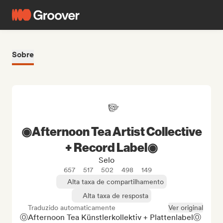
Sobre
◉Afternoon Tea Artist Collective
+ Record Label◉
Selo
657
517
502
498
149
Alta taxa de compartilhamento
Alta taxa de resposta
Traduzido automaticamente
Ver original
ⓄAfternoon Tea Künstlerkollektiv + PlattenlabelⓄ
