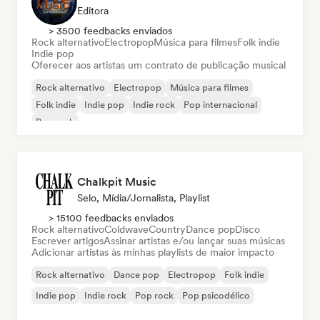
Editora
> 3500 feedbacks enviados
Rock alternativo
Electropop
Música para filmes
Folk indie
Indie pop
Oferecer aos artistas um contrato de publicação musical
Rock alternativo
Electropop
Música para filmes
Folk indie
Indie pop
Indie rock
Pop internacional
Pop rock
Chalkpit Music
Selo, Mídia/Jornalista, Playlist
> 15100 feedbacks enviados
Rock alternativo
Coldwave
Country
Dance pop
Disco
Escrever artigos
Assinar artistas e/ou lançar suas músicas
Adicionar artistas às minhas playlists de maior impacto
Rock alternativo
Dance pop
Electropop
Folk indie
Indie pop
Indie rock
Pop rock
Pop psicodélico