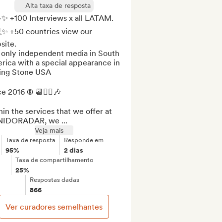
Alta taxa de resposta
✨ +100 Interviews x all LATAM.

✨ +50 countries view our 
ite.

 only independent media in South 
ica with a special appearance in 
ing Stone USA

e 2016 ® 📆✍🏼🎶

in the services that we offer at 
IDORADAR, we ...
Veja mais
Taxa de resposta
Responde em
95%
2 dias
Taxa de compartilhamento
25%
Respostas dadas
866
Ver curadores semelhantes