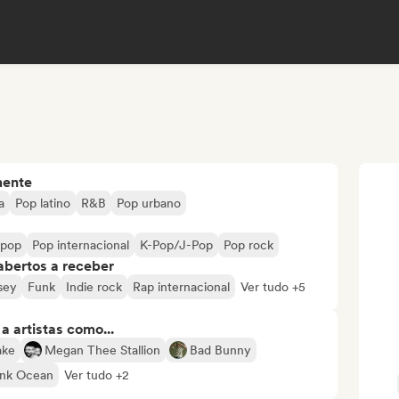
mente
a
Pop latino
R&B
Pop urbano
 pop
Pop internacional
K-Pop/J-Pop
Pop rock
abertos a receber
rsey
Funk
Indie rock
Rap internacional
Ver tudo +5
 artistas como...
ake
Megan Thee Stallion
Bad Bunny
ank Ocean
Ver tudo +2