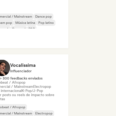
mercial / Mainstream
Dance pop
eam pop
Música latina
Pop latino
p rock
Pop soul
R&B
Vocalissima
Influenciador
> 300 feedbacks enviados
obeat / Afropop
ercial / Mainstream
Electropop
 internacional
K-Pop/J-Pop
ar posts ou reels de impacto sobre
stas
robeat / Afropop
mercial / Mainstream
Electropop