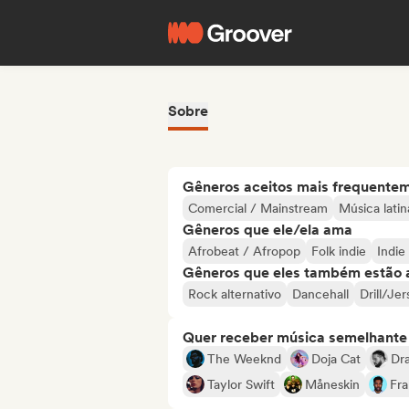
Sobre
Gêneros aceitos mais frequente
Comercial / Mainstream
Música latin
Gêneros que ele/ela ama
Afrobeat / Afropop
Folk indie
Indie
Gêneros que eles também estão 
Rock alternativo
Dancehall
Drill/Je
Quer receber música semelhante a
The Weeknd
Doja Cat
Dr
Taylor Swift
Måneskin
Fr