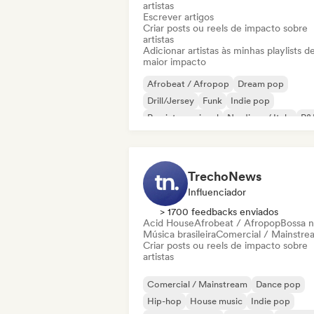
artistas
Escrever artigos
Criar posts ou reels de impacto sobre
artistas
Adicionar artistas às minhas playlists d
maior impacto
Afrobeat / Afropop
Dream pop
Drill/Jersey
Funk
Indie pop
Rap internacional
Nu-disco / Italo
R&
TrechoNews
Influenciador
> 1700 feedbacks enviados
Acid House
Afrobeat / Afropop
Bossa 
Música brasileira
Comercial / Mainstre
Criar posts ou reels de impacto sobre
artistas
Comercial / Mainstream
Dance pop
Hip-hop
House music
Indie pop