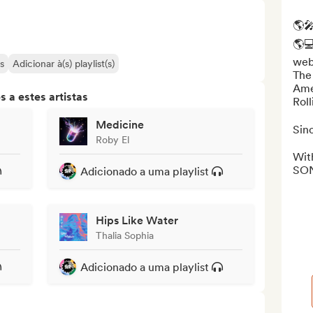
🌎
🌎
webs
s
Adicionar à(s) playlist(s)
The
Amer
 a estes artistas
Roll
Medicine
Sinc
Roby El
With
SON
Adicionado a uma playlist
Hips Like Water
Thalia Sophia
Adicionado a uma playlist