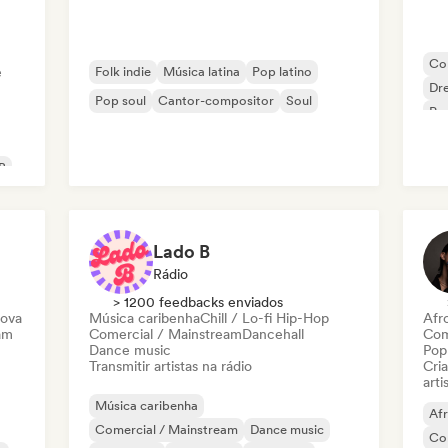
Co
e
Folk indie
Música latina
Pop latino
Dr
Pop soul
Cantor-compositor
Soul
Po
B
Lado B
Rádio
> 1200 feedbacks enviados
nova
Música caribenha
Chill / Lo-fi Hip-Hop
Afr
am
Comercial / Mainstream
Dancehall
Com
Dance music
Pop
Transmitir artistas na rádio
Cri
arti
Música caribenha
Af
Comercial / Mainstream
Dance music
Co