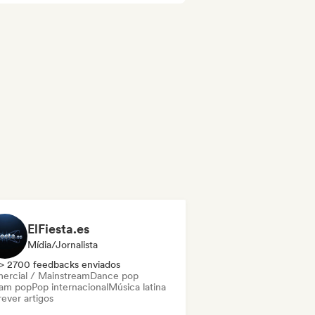
ElFiesta.es
Mídia/Jornalista
> 2700 feedbacks enviados
ercial / Mainstream
Dance pop
am pop
Pop internacional
Música latina
ever artigos