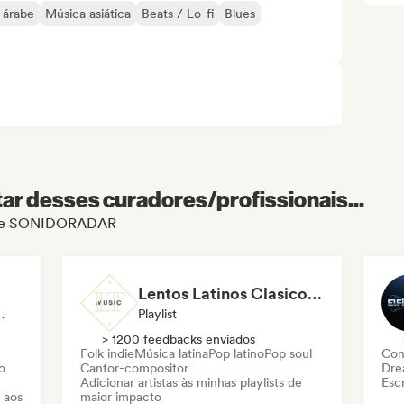
 árabe
Música asiática
Beats / Lo-fi
Blues
r desses curadores/profissionais...
il de SONIDORADAR
Lentos Latinos Clasicos En Español (By LTMusic)
aylist, Influenciador
Playlist
> 1200 feedbacks enviados
Folk indie
Música latina
Pop latino
Pop soul
Com
o
Cantor-compositor
Dre
Adicionar artistas às minhas playlists de
Escr
 aos
maior impacto