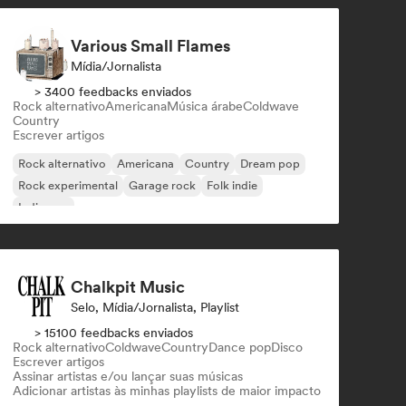
Various Small Flames
Mídia/Jornalista
> 3400 feedbacks enviados
Rock alternativo
Americana
Música árabe
Coldwave
Country
Escrever artigos
Rock alternativo
Americana
Country
Dream pop
Rock experimental
Garage rock
Folk indie
Indie pop
Chalkpit Music
Selo, Mídia/Jornalista, Playlist
> 15100 feedbacks enviados
Rock alternativo
Coldwave
Country
Dance pop
Disco
Escrever artigos
Assinar artistas e/ou lançar suas músicas
Adicionar artistas às minhas playlists de maior impacto