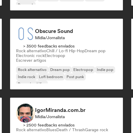
Pop rock
Obscure Sound
Mídia/Jornalista
> 3500 feedbacks enviados
Rock alternativo
Chill / Lo-fi Hip-Hop
Dream pop
Electronic rock
Electropop
Escrever artigos
Rock alternativo
Dream pop
Electropop
Indie pop
Indie rock
Lofi bedroom
Post punk
Pop psicodélico
IgorMiranda.com.br
Mídia/Jornalista
> 2500 feedbacks enviados
Rock alternativo
Blues
Death / Thrash
Garage rock