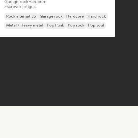
Garage rock
Hardcore
Escrever artigos
Rock alternativo
Garage rock
Hardcore
Hard rock
Metal / Heavy metal
Pop Punk
Pop rock
Pop soul