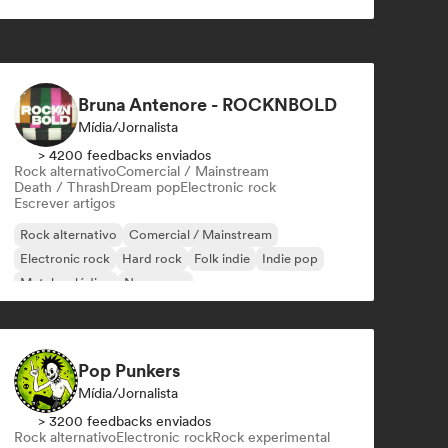
Bruna Antenore - ROCKNBOLD
Mídia/Jornalista
> 4200 feedbacks enviados
Rock alternativo
Comercial / Mainstream
Death / Thrash
Dream pop
Electronic rock
Escrever artigos
Rock alternativo
Comercial / Mainstream
Electronic rock
Hard rock
Folk indie
Indie pop
Metal melódico
New wave
Pop Punkers
Mídia/Jornalista
> 3200 feedbacks enviados
Rock alternativo
Electronic rock
Rock experimental