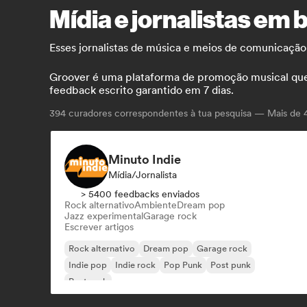
Mídia e jornalistas em 
Esses jornalistas de música e meios de comunicação
Groover é uma plataforma de promoção musical que co
feedback escrito garantido em 7 dias.
394
curadores correspondentes à tua pesquisa — Mais de 4.
Minuto Indie
Mídia/Jornalista
> 5400 feedbacks enviados
Rock alternativo
Ambiente
Dream pop
Jazz experimental
Garage rock
Escrever artigos
Rock alternativo
Dream pop
Garage rock
Indie pop
Indie rock
Pop Punk
Post punk
Post rock