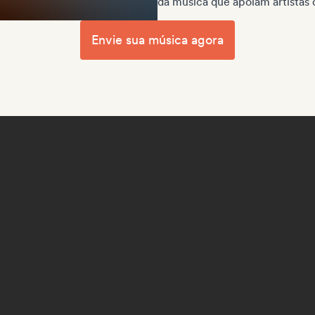
da música que apoiam artistas d
Envie sua música agora