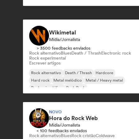
Wikimetal
Mídia/Jornalista
> 3500 feedbacks enviados
Rock alternativo
Blues
Death / Thrash
Electronic rock
Rock experimental
Escrever artigos
Rock alternativo
Death / Thrash
Hardcore
Hard rock
Metal melódico
Metal / Heavy metal
Rock psicodélico
Punk Rock
NOVO
Hora do Rock Web
Mídia/Jornalista
< 100 feedbacks enviados
Rock alternativo
Blues
Rock cristão
Coldwave