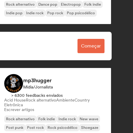
Rock alternativo
Dance pop
Electropop
Folk indie
Indie pop
Indie rock
Pop rock
Pop psicodélico
Começar
mp3hugger
Mídia/Jornalista
> 6300 feedbacks enviados
Acid House
Rock alternativo
Ambiente
Country
Eletrônica
Escrever artigos
Rock alternativo
Folk indie
Indie rock
New wave
Post punk
Post rock
Rock psicodélico
Shoegaze