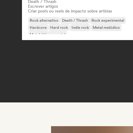
Death / Thrash
Escrever artigos
Criar posts ou reels de impacto sobre artistas
Rock alternativo
Death / Thrash
Rock experimental
Hardcore
Hard rock
Indie rock
Metal melódico
Metal / Heavy metal