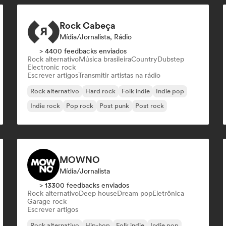
Rock Cabeça
Mídia/Jornalista, Rádio
> 4400 feedbacks enviados
Rock alternativo
Música brasileira
Country
Dubstep
Electronic rock
Escrever artigos
Transmitir artistas na rádio
Rock alternativo
Hard rock
Folk indie
Indie pop
Indie rock
Pop rock
Post punk
Post rock
MOWNO
Mídia/Jornalista
> 13300 feedbacks enviados
Rock alternativo
Deep house
Dream pop
Eletrônica
Garage rock
Escrever artigos
Rock alternativo
Hip-hop
Folk indie
Indie pop