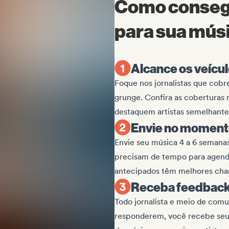
Como consegu
para sua músi
Alcance os veícu
Foque nos jornalistas que cobr
grunge. Confira as coberturas 
destaquem artistas semelhante
Envie no moment
Envie seu música 4 a 6 semanas
precisam de tempo para agendar
antecipados têm melhores cha
Receba feedback
Todo jornalista e meio de com
responderem, você recebe seus