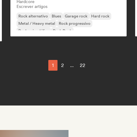
Hardcore
Escrever artigos
Rock alternativo
Blues
Garage rock
Hard rock
Metal / Heavy metal
Rock progressivo
Rock psicodélico
Punk Rock
1
2
...
22