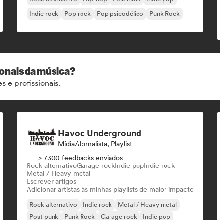
Indie rock
Pop rock
Pop psicodélico
Punk Rock
ionais da música?
s e profissionais.
Havoc Underground
Mídia/Jornalista, Playlist
> 7300 feedbacks enviados
Rock alternativo
Garage rock
Indie pop
Indie rock
Metal / Heavy metal
Escrever artigos
Adicionar artistas às minhas playlists de maior impacto
Rock alternativo
Indie rock
Metal / Heavy metal
Post punk
Punk Rock
Garage rock
Indie pop