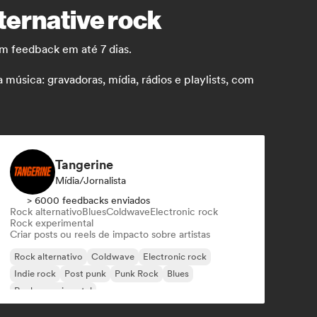
lternative rock
m feedback em até 7 dias.
úsica: gravadoras, mídia, rádios e playlists, com
Tangerine
Mídia/Jornalista
> 6000 feedbacks enviados
Rock alternativo
Blues
Coldwave
Electronic rock
Rock experimental
Criar posts ou reels de impacto sobre artistas
Rock alternativo
Coldwave
Electronic rock
Indie rock
Post punk
Punk Rock
Blues
Rock experimental