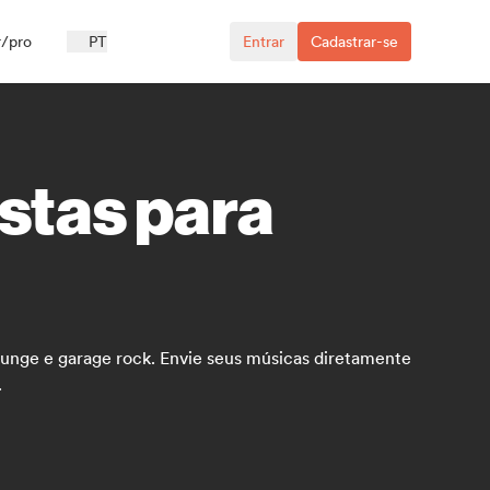
r/pro
PT
Entrar
Cadastrar-se
istas para
grunge e garage rock. Envie seus músicas diretamente
.