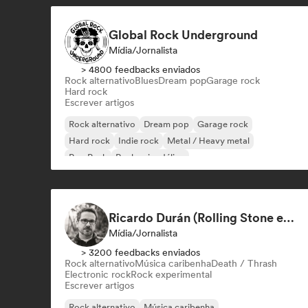
Global Rock Underground
Mídia/Jornalista
> 4800 feedbacks enviados
Rock alternativo
Blues
Dream pop
Garage rock
Hard rock
Escrever artigos
Rock alternativo
Dream pop
Garage rock
Hard rock
Indie rock
Metal / Heavy metal
Pop Punk
Rock psicodélico
Ricardo Durán (Rolling Stone en Español-Editor-in-chief)
Mídia/Jornalista
> 3200 feedbacks enviados
Rock alternativo
Música caribenha
Death / Thrash
Electronic rock
Rock experimental
Escrever artigos
Rock alternativo
Música caribenha