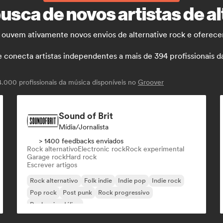
busca de novos artistas de a
 ouvem ativamente novos envios de alternative rock e oferece
necta artistas independentes a mais de 394 profissionais da m
000 profissionais da música disponíveis no
Groover
Sound of Brit
Mídia/Jornalista
> 1400 feedbacks enviados
Rock alternativo
Electronic rock
Rock experimental
Garage rock
Hard rock
Escrever artigos
Rock alternativo
Folk indie
Indie pop
Indie rock
Pop rock
Post punk
Rock progressivo
Rock psicodélico