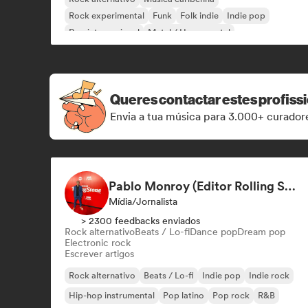
Rock experimental
Funk
Folk indie
Indie pop
Pop internacional
Metal / Heavy metal
Queres contactar estes profiss
Envia a tua música para 3.000+ curadore
Pablo Monroy (Editor Rolling Stone México)
Mídia/Jornalista
> 2300 feedbacks enviados
Rock alternativo
Beats / Lo-fi
Dance pop
Dream pop
Electronic rock
Escrever artigos
Rock alternativo
Beats / Lo-fi
Indie pop
Indie rock
Hip-hop instrumental
Pop latino
Pop rock
R&B