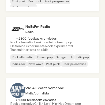
Post punk
Post rock
Rock progressivo
Rock psicodélico
NoEsFm Radio
Rádio
> 2800 feedbacks enviados
Rock alternativo
Funk brasileiro
Dream pop
Eletrônica experimental
Rock experimental
Transmitir artistas na rádio
Rock alternativo
Dream pop
Garage rock
Indie pop
Indie rock
New wave
Post punk
Rock psicodélico
We All Want Someone
Mídia/Jornalista
> 1000 feedbacks enviados
Rock alternativo
Chill / Lo-fi Hip-Hop
Dream pop