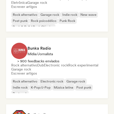
Eletrônica
Garage rock
Escrever artigos
Rock alternativo
Garage rock
Indie rock
New wave
Post punk
Rock psicodélico
Punk Rock
Rock & Roll / Rock Clássico
Bunka Radio
Mídia/Jornalista
> 900 feedbacks enviados
Rock alternativo
Dub
Electronic rock
Rock experimental
Garage rock
Escrever artigos
Rock alternativo
Electronic rock
Garage rock
Indie rock
K-Pop/J-Pop
Música latina
Post punk
Post rock