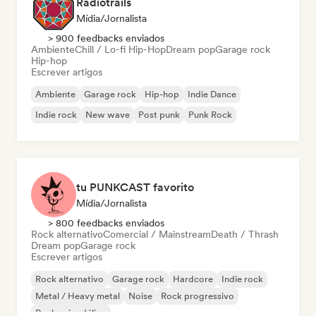
Radiotrails
Mídia/Jornalista
> 900 feedbacks enviados
Ambiente
Chill / Lo-fi Hip-Hop
Dream pop
Garage rock
Hip-hop
Escrever artigos
Ambiente
Garage rock
Hip-hop
Indie Dance
Indie rock
New wave
Post punk
Punk Rock
tu PUNKCAST favorito
Mídia/Jornalista
> 800 feedbacks enviados
Rock alternativo
Comercial / Mainstream
Death / Thrash
Dream pop
Garage rock
Escrever artigos
Rock alternativo
Garage rock
Hardcore
Indie rock
Metal / Heavy metal
Noise
Rock progressivo
Rock psicodélico