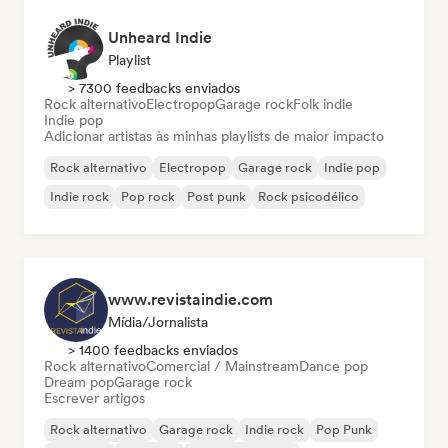
Unheard Indie
Playlist
> 7300 feedbacks enviados
Rock alternativo
Electropop
Garage rock
Folk indie
Indie pop
Adicionar artistas às minhas playlists de maior impacto
Rock alternativo
Electropop
Garage rock
Indie pop
Indie rock
Pop rock
Post punk
Rock psicodélico
www.revistaindie.com
Mídia/Jornalista
> 1400 feedbacks enviados
Rock alternativo
Comercial / Mainstream
Dance pop
Dream pop
Garage rock
Escrever artigos
Rock alternativo
Garage rock
Indie rock
Pop Punk