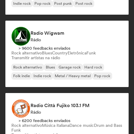
Indie rock
Pop rock
Post punk
Post rock
Radio Wigwam
Rádio
> 9600 feedbacks enviados
Rock alternativo
Blues
Country
Eletrônica
Funk
Transmitir artistas na rádio
Rock alternativo
Blues
Garage rock
Hard rock
Folk indie
Indie rock
Metal / Heavy metal
Pop rock
Radio Città Fujiko 103.1 FM
Rádio
> 6200 feedbacks enviados
Rock alternativo
Música italiana
Dance music
Drum and Bass
Funk