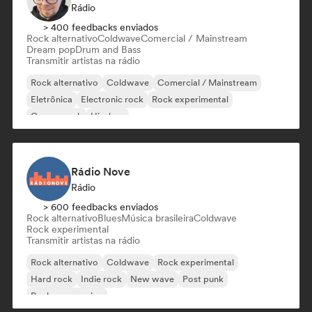
Rádio
> 400 feedbacks enviados
Rock alternativo
Coldwave
Comercial / Mainstream
Dream pop
Drum and Bass
Transmitir artistas na rádio
Rock alternativo
Coldwave
Comercial / Mainstream
Eletrônica
Electronic rock
Rock experimental
Garage rock
Hip-hop
Rádio Nove
Rádio
> 600 feedbacks enviados
Rock alternativo
Blues
Música brasileira
Coldwave
Rock experimental
Transmitir artistas na rádio
Rock alternativo
Coldwave
Rock experimental
Hard rock
Indie rock
New wave
Post punk
Rock progressivo