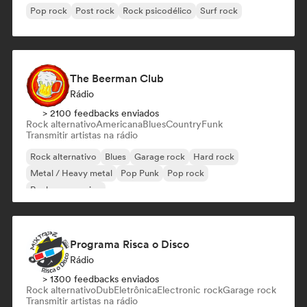
Pop rock
Post rock
Rock psicodélico
Surf rock
The Beerman Club
Rádio
> 2100 feedbacks enviados
Rock alternativo
Americana
Blues
Country
Funk
Transmitir artistas na rádio
Rock alternativo
Blues
Garage rock
Hard rock
Metal / Heavy metal
Pop Punk
Pop rock
Rock progressivo
Programa Risca o Disco
Rádio
> 1300 feedbacks enviados
Rock alternativo
Dub
Eletrônica
Electronic rock
Garage rock
Transmitir artistas na rádio