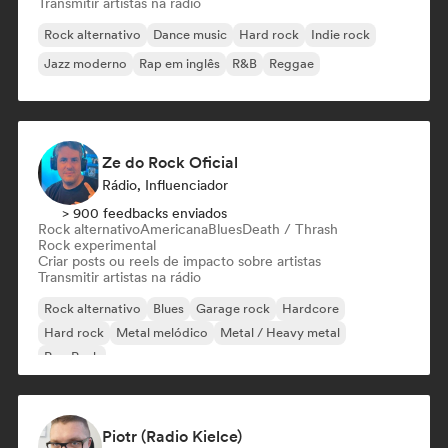
Transmitir artistas na rádio
Rock alternativo
Dance music
Hard rock
Indie rock
Jazz moderno
Rap em inglês
R&B
Reggae
Ze do Rock Oficial
Rádio, Influenciador
> 900 feedbacks enviados
Rock alternativo
Americana
Blues
Death / Thrash
Rock experimental
Criar posts ou reels de impacto sobre artistas
Transmitir artistas na rádio
Rock alternativo
Blues
Garage rock
Hardcore
Hard rock
Metal melódico
Metal / Heavy metal
Pop Punk
Piotr (Radio Kielce)