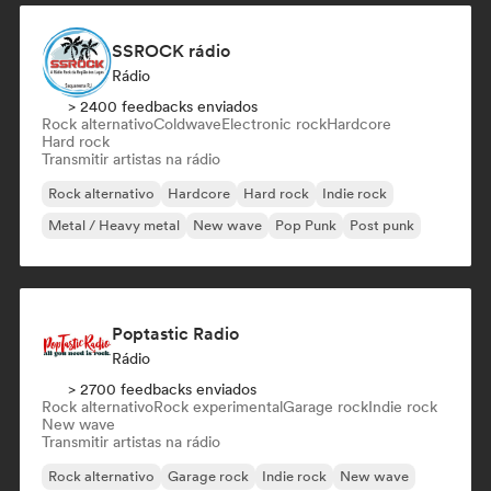
SSROCK rádio
Rádio
> 2400 feedbacks enviados
Rock alternativo
Coldwave
Electronic rock
Hardcore
Hard rock
Transmitir artistas na rádio
Rock alternativo
Hardcore
Hard rock
Indie rock
Metal / Heavy metal
New wave
Pop Punk
Post punk
Poptastic Radio
Rádio
> 2700 feedbacks enviados
Rock alternativo
Rock experimental
Garage rock
Indie rock
New wave
Transmitir artistas na rádio
Rock alternativo
Garage rock
Indie rock
New wave