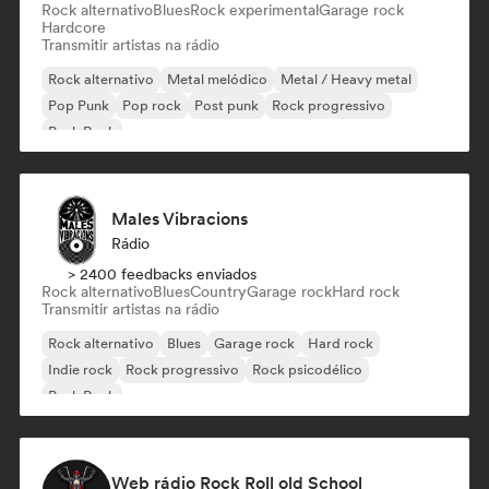
Rock alternativo
Blues
Rock experimental
Garage rock
Hardcore
Transmitir artistas na rádio
Rock alternativo
Metal melódico
Metal / Heavy metal
Pop Punk
Pop rock
Post punk
Rock progressivo
Punk Rock
Males Vibracions
Rádio
> 2400 feedbacks enviados
Rock alternativo
Blues
Country
Garage rock
Hard rock
Transmitir artistas na rádio
Rock alternativo
Blues
Garage rock
Hard rock
Indie rock
Rock progressivo
Rock psicodélico
Punk Rock
Web rádio Rock Roll old School