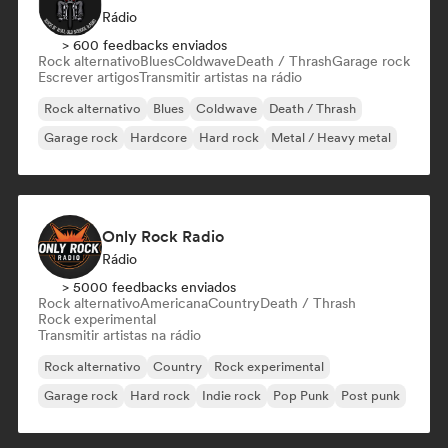
Rádio
> 600 feedbacks enviados
Rock alternativo
Blues
Coldwave
Death / Thrash
Garage rock
Escrever artigos
Transmitir artistas na rádio
Rock alternativo
Blues
Coldwave
Death / Thrash
Garage rock
Hardcore
Hard rock
Metal / Heavy metal
Only Rock Radio
Rádio
> 5000 feedbacks enviados
Rock alternativo
Americana
Country
Death / Thrash
Rock experimental
Transmitir artistas na rádio
Rock alternativo
Country
Rock experimental
Garage rock
Hard rock
Indie rock
Pop Punk
Post punk