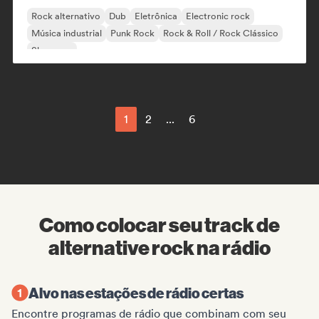
Rock alternativo
Dub
Eletrônica
Electronic rock
Música industrial
Punk Rock
Rock & Roll / Rock Clássico
Shoegaze
1
2
...
6
Como colocar seu track de
alternative rock na rádio
Alvo nas estações de rádio certas
Encontre programas de rádio que combinam com seu