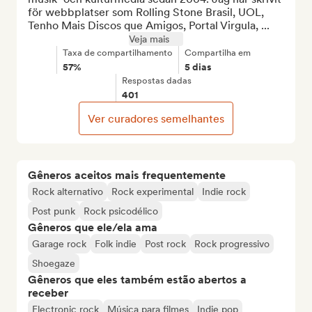
för webbplatser som Rolling Stone Brasil, UOL, 
Tenho Mais Discos que Amigos, Portal Virgula, ...
Veja mais
Taxa de compartilhamento
Compartilha em
57%
5 dias
Respostas dadas
401
Ver curadores semelhantes
Gêneros aceitos mais frequentemente
Rock alternativo
Rock experimental
Indie rock
Post punk
Rock psicodélico
Gêneros que ele/ela ama
Garage rock
Folk indie
Post rock
Rock progressivo
Shoegaze
Gêneros que eles também estão abertos a
receber
Electronic rock
Música para filmes
Indie pop