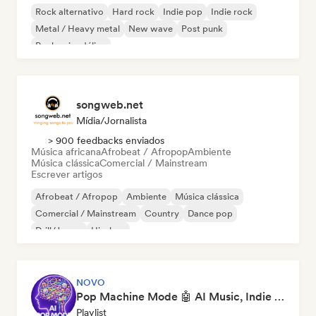
Rock alternativo
Hard rock
Indie pop
Indie rock
Metal / Heavy metal
New wave
Post punk
Rock psicodélico
songweb.net
Mídia/Jornalista
> 900 feedbacks enviados
Música africana
Afrobeat / Afropop
Ambiente
Música clássica
Comercial / Mainstream
Escrever artigos
Afrobeat / Afropop
Ambiente
Música clássica
Comercial / Mainstream
Country
Dance pop
Drill/Jersey
Hip-hop
NOVO
Pop Machine Mode 🤖 AI Music, Indie Pop & Dream Pop
Playlist