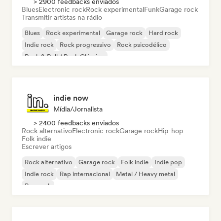
> 2900 feedbacks enviados
Blues
Electronic rock
Rock experimental
Funk
Garage rock
Transmitir artistas na rádio
Blues
Rock experimental
Garage rock
Hard rock
Indie rock
Rock progressivo
Rock psicodélico
Rock & Roll / Rock Clássico
indie now
Mídia/Jornalista
> 2400 feedbacks enviados
Rock alternativo
Electronic rock
Garage rock
Hip-hop
Folk indie
Escrever artigos
Rock alternativo
Garage rock
Folk indie
Indie pop
Indie rock
Rap internacional
Metal / Heavy metal
Pop rock