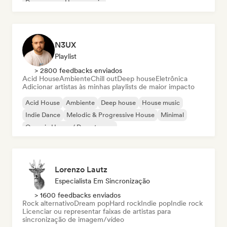
Dream pop
House music
N3UX
Playlist
> 2800 feedbacks enviados
Acid House
Ambiente
Chill out
Deep house
Eletrônica
Adicionar artistas às minhas playlists de maior impacto
Acid House
Ambiente
Deep house
House music
Indie Dance
Melodic & Progressive House
Minimal
Organic House / Downtempo
Lorenzo Lautz
Especialista Em Sincronização
> 1600 feedbacks enviados
Rock alternativo
Dream pop
Hard rock
Indie pop
Indie rock
Licenciar ou representar faixas de artistas para
sincronização de imagem/vídeo