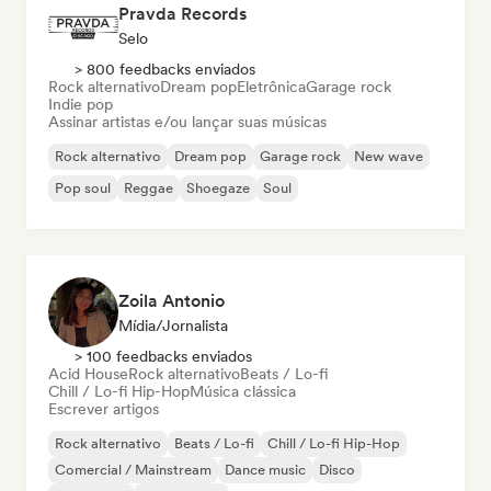
Pravda Records
Selo
> 800 feedbacks enviados
Rock alternativo
Dream pop
Eletrônica
Garage rock
Indie pop
Assinar artistas e/ou lançar suas músicas
Rock alternativo
Dream pop
Garage rock
New wave
Pop soul
Reggae
Shoegaze
Soul
Zoila Antonio
Mídia/Jornalista
> 100 feedbacks enviados
Acid House
Rock alternativo
Beats / Lo-fi
Chill / Lo-fi Hip-Hop
Música clássica
Escrever artigos
Rock alternativo
Beats / Lo-fi
Chill / Lo-fi Hip-Hop
Comercial / Mainstream
Dance music
Disco