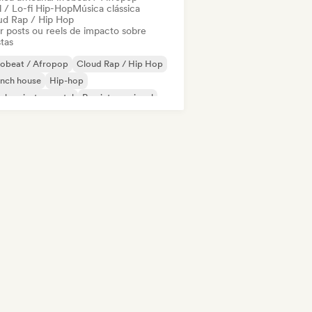
l / Lo-fi Hip-Hop
Música clássica
ud Rap / Hip Hop
ar posts ou reels de impacto sobre
stas
robeat / Afropop
Cloud Rap / Hip Hop
ench house
Hip-hop
-hop instrumental
Rap internacional
velle scene
Rap francês