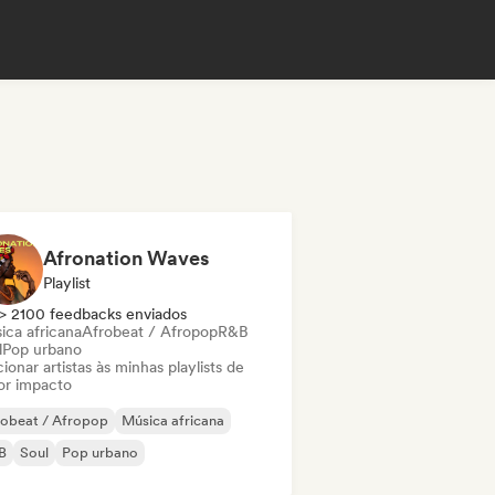
Afronation Waves
Playlist
> 2100 feedbacks enviados
ica africana
Afrobeat / Afropop
R&B
l
Pop urbano
ionar artistas às minhas playlists de
or impacto
robeat / Afropop
Música africana
B
Soul
Pop urbano