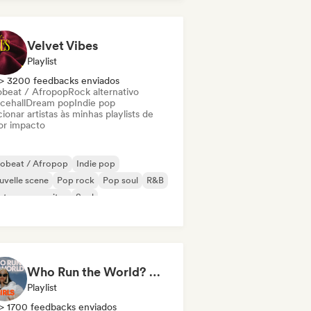
Velvet Vibes
Playlist
> 3200 feedbacks enviados
obeat / Afropop
Rock alternativo
cehall
Dream pop
Indie pop
ionar artistas às minhas playlists de
or impacto
robeat / Afropop
Indie pop
velle scene
Pop rock
Pop soul
R&B
ntor-compositor
Soul
Who Run the World? Girls! 🔥 Female Empowerment Pop & Girl-Power Anthems
Playlist
> 1700 feedbacks enviados