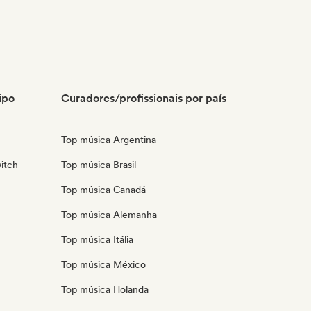
ipo
Curadores/profissionais por país
Top música Argentina
itch
Top música Brasil
Top música Canadá
Top música Alemanha
Top música Itália
Top música México
Top música Holanda