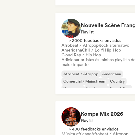
Playlist
> 2000 feedbacks enviados
Afrobeat / Afropop
Rock alternativo
Americana
Chill / Lo-fi Hip-Hop
Cloud Rap / Hip Hop
Adicionar artistas às minhas playlists d
maior impacto
Afrobeat / Afropop
Americana
Comercial / Mainstream
Country
Dance pop
Electropop
French Pop
Hip-hop
Kompa Mix 2026
Playlist
> 400 feedbacks enviados
Música africana
Afrobeat / Afropop