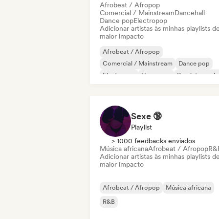
Afrobeat / Afropop
Comercial / Mainstream
Dancehall
Dance pop
Electropop
Adicionar artistas às minhas playlists d
maior impacto
Afrobeat / Afropop
Comercial / Mainstream
Dance pop
Electropop
Hyperpop
Pop internacio
Pop latino
Pop soul
Sexe 🔞
Playlist
> 1000 feedbacks enviados
Música africana
Afrobeat / Afropop
R&
Adicionar artistas às minhas playlists d
maior impacto
Afrobeat / Afropop
Música africana
R&B