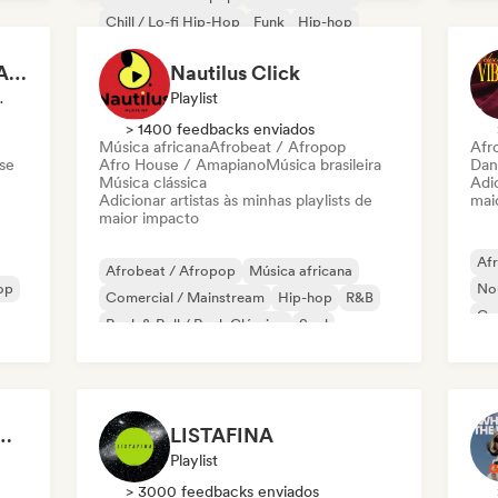
Chill / Lo-fi Hip-Hop
Funk
Hip-hop
Rap em inglês
Rap francês
R&B
LE CHRONIQUEUR SALE
Nautilus Click
 Influenciador
Playlist
> 1400 feedbacks enviados
Música africana
Afrobeat / Afropop
Afr
se
Afro House / Amapiano
Música brasileira
Dan
Música clássica
Adic
Adicionar artistas às minhas playlists de
mai
maior impacto
Af
Afrobeat / Afropop
Música africana
Hop
Nou
Comercial / Mainstream
Hip-hop
R&B
Ca
Rock & Roll / Rock Clássico
Soul
Pop urbano
Ready to Go Out 🍒💋
LISTAFINA
Playlist
> 3000 feedbacks enviados