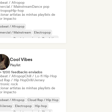
obeat / Afropop
ercial / Mainstream
Dance pop
ctropop
Hip-hop
ionar artistas às minhas playlists de
or impacto
robeat / Afropop
mercial / Mainstream
Electropop
perpop
Pop internacional
Pop latino
 em inglês
Rap francês
Cool Vibes
Playlist
> 1200 feedbacks enviados
obeat / Afropop
Chill / Lo-fi Hip-Hop
ud Rap / Hip Hop
Drill/Jersey
ctronic rock
ionar artistas às minhas playlists de
or impacto
robeat / Afropop
Cloud Rap / Hip Hop
ll/Jersey
Electropop
Hip-hop
perpop
Rap internacional
Phonk