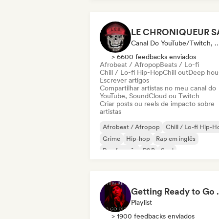
Canal Do YouTube/Twitch, Mídia/Jornalista,
> 6600 feedbacks enviados
Afrobeat / Afropop
Beats / Lo-fi
Chill / Lo-fi Hip-Hop
Chill out
Deep hou
Escrever artigos
Compartilhar artistas no meu canal do
YouTube, SoundCloud ou Twitch
Criar posts ou reels de impacto sobre
artistas
Afrobeat / Afropop
Chill / Lo-fi Hip-
Grime
Hip-hop
Rap em inglês
Rap francês
R&B
Soul
Getting 
Playlist
> 1900 feedbacks enviados