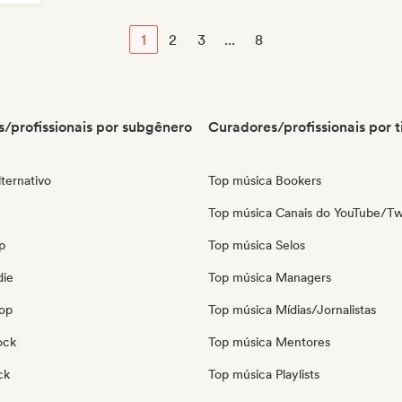
1
2
3
...
8
/profissionais por subgênero
Curadores/profissionais por t
ternativo
Top música Bookers
Top música Canais do YouTube/Tw
p
Top música Selos
die
Top música Managers
pop
Top música Mídias/Jornalistas
ock
Top música Mentores
ck
Top música Playlists