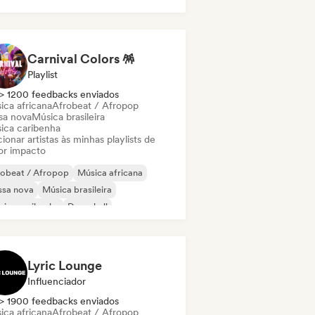
Carnival Colors 🪅
Playlist
> 1200 feedbacks enviados
ica africana
Afrobeat / Afropop
sa nova
Música brasileira
ica caribenha
ionar artistas às minhas playlists de
or impacto
robeat / Afropop
Música africana
ssa nova
Música brasileira
ica caribenha
Dancehall
ica latina
Reggaeton
Lyric Lounge
Influenciador
> 1900 feedbacks enviados
ica africana
Afrobeat / Afropop