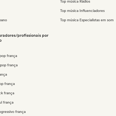
Top música Rádios
Top música Influenciadores
bano
Top música Especialistas em som
radores/profissionais por
o
pop frança
opop frança
rança
op frança
ck frança
l frança
ogressivo frança