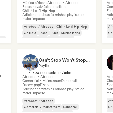
Música africana
Afrobeat / Afropop
Afr
Bossa nova
Música brasileira
Com
Chill / Lo-fi Hip-Hop
Ele
e
Adicionar artistas às minhas playlists de
Adic
maior impacto
mai
Afrobeat / Afropop
Chill / Lo-fi Hip-Hop
Af
Chill out
Disco
Funk
Música latina
Co
nal
Nouvelle scene
Nu-disco / Italo
Hy
Rap
Can't Stop Won't Stop 🪩 Electropop, Dance-Pop & Nu Disco
Playlist
> 1500 feedbacks enviados
B
Afrobeat / Afropop
Afr
e
Comercial / Mainstream
Dancehall
Clo
Dance pop
Disco
Ele
Adicionar artistas às minhas playlists de
Adic
maior impacto
mai
Afrobeat / Afropop
Af
Comercial / Mainstream
Dancehall
Dri
Dance pop
Disco
Electropop
Hy