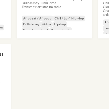
Drill/Jersey
Funk
Grime
Chil
e
Transmitir artistas na rádio
Clo
Cri
arti
Afrobeat / Afropop
Chill / Lo-fi Hip-Hop
Af
Drill/Jersey
Grime
Hip-hop
on
Fr
Rap internacional
Rap em inglês
Hip
Rap francês
Nou
ST
e