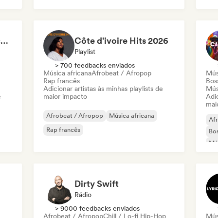
Pop internacional
Pop latino
Nouvelle Scène Française : Pop, Indie & Chanson Émergente
Côte d'ivoire Hits 2026
Playlist
> 700 feedbacks enviados
Música africana
Afrobeat / Afropop
Mús
Rap francês
Bos
Adicionar artistas às minhas playlists de
Mús
e
maior impacto
Adic
mai
Afrobeat / Afropop
Música africana
Af
Rap francês
Bo
Mús
Mús
Dirty Swift
Rádio
> 9000 feedbacks enviados
Afrobeat / Afropop
Chill / Lo-fi Hip-Hop
Mús