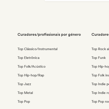
Música africana
Música brasileira
Curadores/profissionais por género
Curadores
Top Clássico/Instrumental
Top Rock al
Top Eletrônica
Top Funk
Top Folk/Acústico
Top Hip-ho
Top Hip-hop/Rap
Top Folk in
Top Jazz
Top Indie 
Top Metal
Top Indie r
Top Pop
Top Pop ro