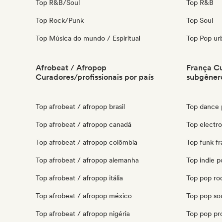
Top R&B/Soul
Top R&B
Top Rock/Punk
Top Soul
Top Música do mundo / Espiritual
Top Pop ur
Afrobeat / Afropop
França Cu
Curadores/profissionais por país
subgêner
Top afrobeat / afropop brasil
Top dance 
Top afrobeat / afropop canadá
Top electr
Top afrobeat / afropop colômbia
Top funk f
Top afrobeat / afropop alemanha
Top indie p
Top afrobeat / afropop itália
Top pop ro
Top afrobeat / afropop méxico
Top pop sou
Top afrobeat / afropop nigéria
Top pop pr