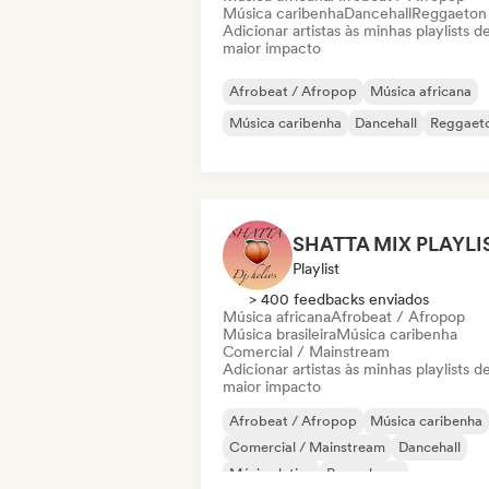
Música caribenha
Dancehall
Reggaeton
Adicionar artistas às minhas playlists d
maior impacto
Afrobeat / Afropop
Música africana
Música caribenha
Dancehall
Reggaet
SHATTA MIX PLAYLI
Playlist
> 400 feedbacks enviados
Música africana
Afrobeat / Afropop
Música brasileira
Música caribenha
Comercial / Mainstream
Adicionar artistas às minhas playlists d
maior impacto
Afrobeat / Afropop
Música caribenha
Comercial / Mainstream
Dancehall
Música latina
Pop urbano