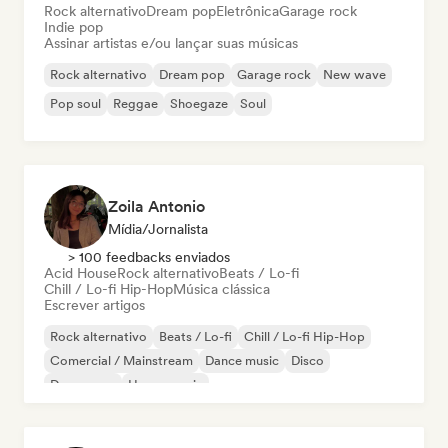
Rock alternativo
Dream pop
Eletrônica
Garage rock
Indie pop
Assinar artistas e/ou lançar suas músicas
Rock alternativo
Dream pop
Garage rock
New wave
Pop soul
Reggae
Shoegaze
Soul
Zoila Antonio
Mídia/Jornalista
> 100 feedbacks enviados
Acid House
Rock alternativo
Beats / Lo-fi
Chill / Lo-fi Hip-Hop
Música clássica
Escrever artigos
Rock alternativo
Beats / Lo-fi
Chill / Lo-fi Hip-Hop
Comercial / Mainstream
Dance music
Disco
Dream pop
House music