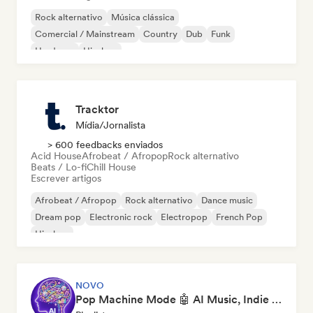
Rock alternativo
Música clássica
Comercial / Mainstream
Country
Dub
Funk
Hardcore
Hip-hop
Tracktor
Mídia/Jornalista
> 600 feedbacks enviados
Acid House
Afrobeat / Afropop
Rock alternativo
Beats / Lo-fi
Chill House
Escrever artigos
Afrobeat / Afropop
Rock alternativo
Dance music
Dream pop
Electronic rock
Electropop
French Pop
Hip-hop
NOVO
Pop Machine Mode 🤖 AI Music, Indie Pop & Dream Pop