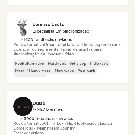
Lorenzo Lautz
Especialista Em Sincronização
> 1600 feedbacks enviados
Rock alternativo
Dream pop
Hard rock
Indie pop
Indie rock
Licenciar ou representar faixas de artistas para
sincronização de imagem/vídeo
Rock alternativo
Hard rock
Indie pop
Indie rock
Metal / Heavy metal
New wave
Post punk
Rock psicodélico
Dulaxi
Mídia/Jornalista
> 3000 feedbacks enviados
Rock alternativo
Chill / Lo-fi Hip-Hop
Música clássica
Comercial / Mainstream
Country
Escrever artigos