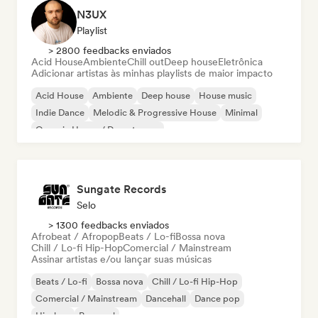
N3UX
Playlist
> 2800 feedbacks enviados
Acid House
Ambiente
Chill out
Deep house
Eletrônica
Adicionar artistas às minhas playlists de maior impacto
Acid House
Ambiente
Deep house
House music
Indie Dance
Melodic & Progressive House
Minimal
Organic House / Downtempo
Sungate Records
Selo
> 1300 feedbacks enviados
Afrobeat / Afropop
Beats / Lo-fi
Bossa nova
Chill / Lo-fi Hip-Hop
Comercial / Mainstream
Assinar artistas e/ou lançar suas músicas
Beats / Lo-fi
Bossa nova
Chill / Lo-fi Hip-Hop
Comercial / Mainstream
Dancehall
Dance pop
Hip-hop
Pop soul