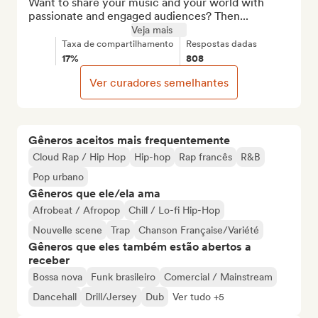
Want to share your music and your world with 
passionate and engaged audiences? Then...
Veja mais
Taxa de compartilhamento
Respostas dadas
17%
808
Ver curadores semelhantes
Gêneros aceitos mais frequentemente
Cloud Rap / Hip Hop
Hip-hop
Rap francês
R&B
Pop urbano
Gêneros que ele/ela ama
Afrobeat / Afropop
Chill / Lo-fi Hip-Hop
Nouvelle scene
Trap
Chanson Française/Variété
Gêneros que eles também estão abertos a
receber
Bossa nova
Funk brasileiro
Comercial / Mainstream
Dancehall
Drill/Jersey
Dub
Ver tudo +5