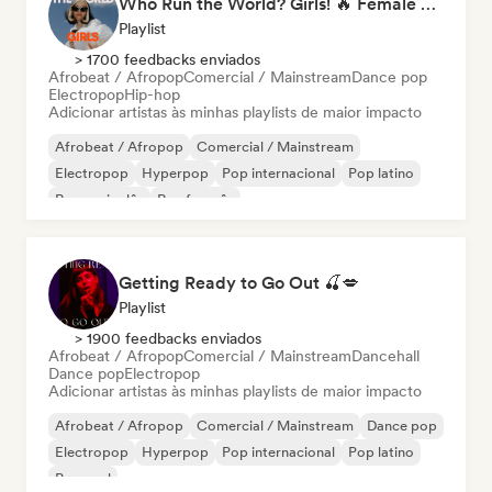
Who Run the World? Girls! 🔥 Female Empowerment Pop & Girl-Power Anthems
Playlist
> 1700 feedbacks enviados
Afrobeat / Afropop
Comercial / Mainstream
Dance pop
Electropop
Hip-hop
Adicionar artistas às minhas playlists de maior impacto
Afrobeat / Afropop
Comercial / Mainstream
Electropop
Hyperpop
Pop internacional
Pop latino
Rap em inglês
Rap francês
Getting Ready to Go Out 🍒💋
Playlist
> 1900 feedbacks enviados
Afrobeat / Afropop
Comercial / Mainstream
Dancehall
Dance pop
Electropop
Adicionar artistas às minhas playlists de maior impacto
Afrobeat / Afropop
Comercial / Mainstream
Dance pop
Electropop
Hyperpop
Pop internacional
Pop latino
Pop soul