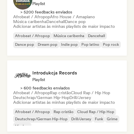
Playlist
> 5200 feedbacks enviados
Afrobeat / Afropop
Afro House / Amapiano
Música caribenha
Dancehall
Dance pop
Adicionar artistas às minhas playlists de maior impacto
Afrobeat / Afropop
Música caribenha
Dancehall
Dance pop
Dream pop
Indie pop
Pop latino
Pop rock
Introdukcja Records
Playlist
> 600 feedbacks enviados
Afrobeat / Afropop
Rap cristão
Cloud Rap / Hip Hop
Deutschrap/German Hip-Hop
Drill/Jersey
Adicionar artistas às minhas playlists de maior impacto
Afrobeat / Afropop
Rap cristão
Cloud Rap / Hip Hop
Deutschrap/German Hip-Hop
Drill/Jersey
Funk
Grime
Hip-hop