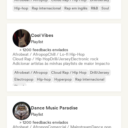
Hip-hop
Rap internacional
Rap em inglês
R&B
Soul
Cool Vibes
Playlist
> 1200 feedbacks enviados
Afrobeat / Afropop
Chill / Lo-fi Hip-Hop
Cloud Rap / Hip Hop
Drill/Jersey
Electronic rock
Adicionar artistas às minhas playlists de maior impacto
Afrobeat / Afropop
Cloud Rap / Hip Hop
Drill/Jersey
Electropop
Hip-hop
Hyperpop
Rap internacional
Phonk
Dance Music Paradise
Playlist
> 1200 feedbacks enviados
Afrobeat / Afropop
Comercial / Mainstream
Dance pop