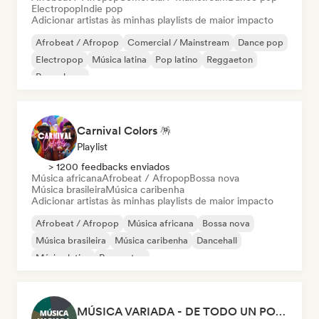
Electropop
Indie pop
Adicionar artistas às minhas playlists de maior impacto
Afrobeat / Afropop
Comercial / Mainstream
Dance pop
Electropop
Música latina
Pop latino
Reggaeton
Pop urbano
Carnival Colors 🪅
Playlist
> 1200 feedbacks enviados
Música africana
Afrobeat / Afropop
Bossa nova
Música brasileira
Música caribenha
Adicionar artistas às minhas playlists de maior impacto
Afrobeat / Afropop
Música africana
Bossa nova
Música brasileira
Música caribenha
Dancehall
Música latina
Reggaeton
MÚSICA VARIADA - DE TODO UN POCO