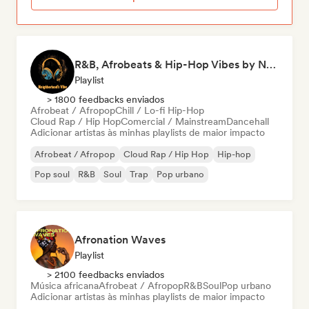
R&B, Afrobeats & Hip-Hop Vibes by Neighborhood's Vibe
Playlist
> 1800 feedbacks enviados
Afrobeat / Afropop
Chill / Lo-fi Hip-Hop
Cloud Rap / Hip Hop
Comercial / Mainstream
Dancehall
Adicionar artistas às minhas playlists de maior impacto
Afrobeat / Afropop
Cloud Rap / Hip Hop
Hip-hop
Pop soul
R&B
Soul
Trap
Pop urbano
Afronation Waves
Playlist
> 2100 feedbacks enviados
Música africana
Afrobeat / Afropop
R&B
Soul
Pop urbano
Adicionar artistas às minhas playlists de maior impacto