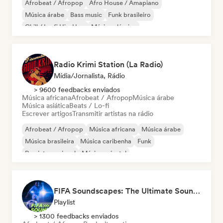
Afrobeat / Afropop
Afro House / Amapiano
Música árabe
Bass music
Funk brasileiro
Chill / Lo-fi Hip-Hop
Música clássica
Cloud Rap / Hip Hop
Radio Krimi Station (La Radio)
Mídia/Jornalista, Rádio
> 9600 feedbacks enviados
Música africana
Afrobeat / Afropop
Música árabe
Música asiática
Beats / Lo-fi
Escrever artigos
Transmitir artistas na rádio
Afrobeat / Afropop
Música africana
Música árabe
Música brasileira
Música caribenha
Funk
Rap internacional
Música oriental
FIFA Soundscapes: The Ultimate Soundtrack ⚽️ Festival Indie, Electropop & Dance Anthems
Playlist
> 1300 feedbacks enviados