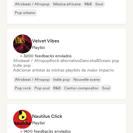
Afrobeat / Afropop
Música africana
R&B
Soul
Pop urbano
Velvet Vibes
Playlist
> 3200 feedbacks enviados
Afrobeat / Afropop
Rock alternativo
Dancehall
Dream pop
Indie pop
Adicionar artistas às minhas playlists de maior impacto
Afrobeat / Afropop
Indie pop
Nouvelle scene
Pop rock
Pop soul
R&B
Cantor-compositor
Soul
Nautilus Click
Playlist
> 1400 feedbacks enviados