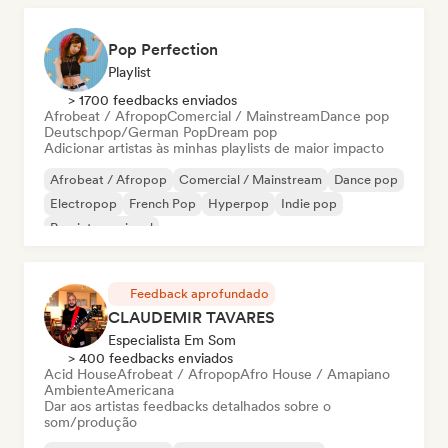
Pop Perfection
Playlist
> 1700 feedbacks enviados
Afrobeat / Afropop
Comercial / Mainstream
Dance pop
Deutschpop/German Pop
Dream pop
Adicionar artistas às minhas playlists de maior impacto
Afrobeat / Afropop
Comercial / Mainstream
Dance pop
Electropop
French Pop
Hyperpop
Indie pop
Pop internacional
Feedback aprofundado
CLAUDEMIR TAVARES
Especialista Em Som
> 400 feedbacks enviados
Acid House
Afrobeat / Afropop
Afro House / Amapiano
Ambiente
Americana
Dar aos artistas feedbacks detalhados sobre o
som/produção