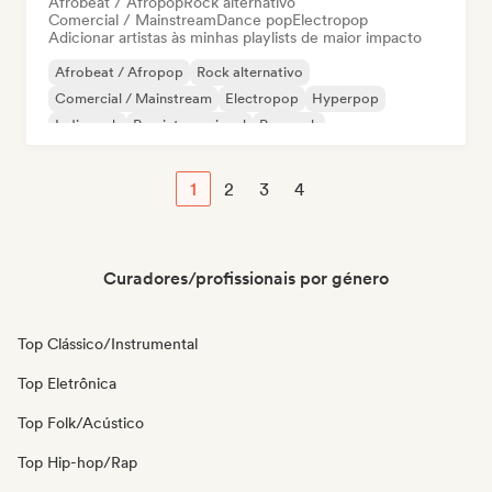
Afrobeat / Afropop
Rock alternativo
Comercial / Mainstream
Dance pop
Electropop
Adicionar artistas às minhas playlists de maior impacto
Afrobeat / Afropop
Rock alternativo
Comercial / Mainstream
Electropop
Hyperpop
Indie rock
Pop internacional
Pop rock
1
2
3
4
Curadores/profissionais por género
Top Clássico/Instrumental
Top Eletrônica
Top Folk/Acústico
Top Hip-hop/Rap