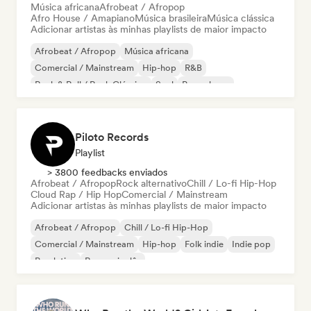
Música africana
Afrobeat / Afropop
Afro House / Amapiano
Música brasileira
Música clássica
Adicionar artistas às minhas playlists de maior impacto
Afrobeat / Afropop
Música africana
Comercial / Mainstream
Hip-hop
R&B
Rock & Roll / Rock Clássico
Soul
Pop urbano
Piloto Records
Playlist
> 3800 feedbacks enviados
Afrobeat / Afropop
Rock alternativo
Chill / Lo-fi Hip-Hop
Cloud Rap / Hip Hop
Comercial / Mainstream
Adicionar artistas às minhas playlists de maior impacto
Afrobeat / Afropop
Chill / Lo-fi Hip-Hop
Comercial / Mainstream
Hip-hop
Folk indie
Indie pop
Pop latino
Rap em inglês