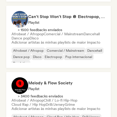
Can't Stop Won't Stop 🪩 Electropop, Dance-Pop & Nu Disco
Playlist
> 1500 feedbacks enviados
Afrobeat / Afropop
Comercial / Mainstream
Dancehall
Dance pop
Disco
Adicionar artistas às minhas playlists de maior impacto
Afrobeat / Afropop
Comercial / Mainstream
Dancehall
Dance pop
Disco
Electropop
Pop internacional
Pop latino
Melody & Flow Society
Playlist
> 3400 feedbacks enviados
Afrobeat / Afropop
Chill / Lo-fi Hip-Hop
Cloud Rap / Hip Hop
Drill/Jersey
Grime
Adicionar artistas às minhas playlists de maior impacto
Afrobeat / Afropop
Cloud Rap / Hip Hop
Drill/Jersey