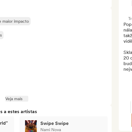
T
de maior impacto
Pop
nála
s
takž
vidět
Skla
20 d
budo
nejv
Veja mais
 a estes artistas
rld"
Swipe Swipe
Nami Nova