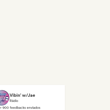
Vibin' w/Jae
Rádio
> 900 feedbacks enviados