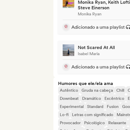
Monika Ryan, Keith Lofti
Steve Einerson
Monika Ryan
Adicionado a uma playlist
Not Scared At All
Isabel Maria
Adicionado a uma playlist
Humores que ele/ela ama
Autêntico
Gruda na cabeça
Chill
C
Downbeat
Dramático
Excêntrico
E
Experimental
Standard
Fusion
Goo
Lo-fi
Letras com significado
Mainst
Provocador
Psicológico
Relaxante