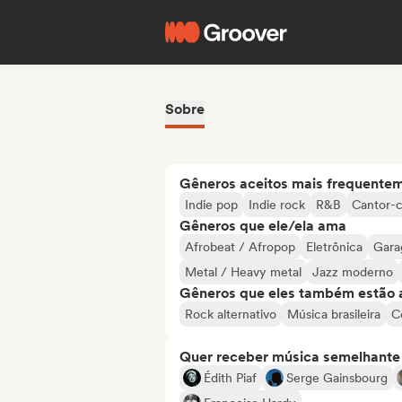
Sobre
Gêneros aceitos mais frequente
Indie pop
Indie rock
R&B
Cantor-
Gêneros que ele/ela ama
Afrobeat / Afropop
Eletrônica
Gara
Metal / Heavy metal
Jazz moderno
Gêneros que eles também estão 
Rock alternativo
Música brasileira
C
Quer receber música semelhante a
Édith Piaf
Serge Gainsbourg