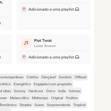
s,
Adicionado a uma playlist
Plot Twist
Loren Aronov
Adicionado a uma playlist
ontemporâneo
Criativo
Dançável
Sombrio
Offbeat
clético
Energético
Engajado/com propósito
d vibes
Groovy
Hardcore
Único
Indie
Intenso
ream
Melancólico
Midtempo
Original
Positivo
Romântico
Simples
Suave
Surpreendente
Tropical