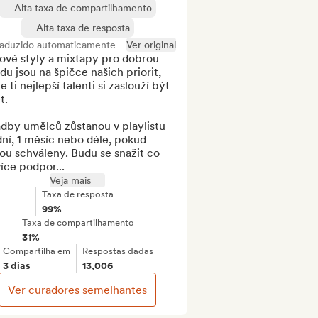
Alta taxa de compartilhamento
Alta taxa de resposta
raduzido automaticamente
Ver original
ové styly a mixtapy pro dobrou 
du jsou na špičce našich priorit, 
e ti nejlepší talenti si zaslouží být 
.

dby umělců zůstanou v playlistu 
ní, 1 měsíc nebo déle, pokud 
u schváleny. Budu se snažit co 
íce podpor...
Veja mais
Taxa de resposta
99%
Taxa de compartilhamento
31%
Compartilha em
Respostas dadas
3 dias
13,006
Ver curadores semelhantes