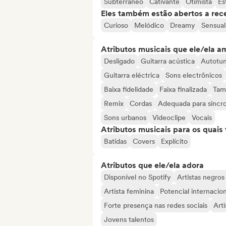
Subterrâneo
Cativante
Otimista
Es
Eles também estão abertos a rec
Curioso
Melódico
Dreamy
Sensual
Atributos musicais que ele/ela a
Desligado
Guitarra acústica
Autotu
Guitarra eléctrica
Sons electrônicos
Baixa fidelidade
Faixa finalizada
Tam
Remix
Cordas
Adequada para sincr
Sons urbanos
Videoclipe
Vocais
Atributos musicais para os quai
Batidas
Covers
Explícito
Atributos que ele/ela adora
Disponível no Spotify
Artistas negros
Artista feminina
Potencial internacion
Forte presença nas redes sociais
Art
Jovens talentos