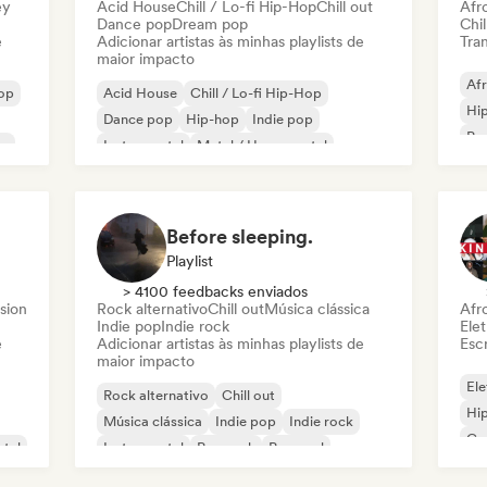
ey
Acid House
Chill / Lo-fi Hip-Hop
Chill out
Afr
Dance pop
Dream pop
Chil
e
Adicionar artistas às minhas playlists de
Tran
maior impacto
Af
op
Acid House
Chill / Lo-fi Hip-Hop
Hi
Dance pop
Hip-hop
Indie pop
Po
or
Instrumental
Metal / Heavy metal
Rap em inglês
Before sleeping.
Playlist
> 4100 feedbacks enviados
sion
Rock alternativo
Chill out
Música clássica
Afr
Indie pop
Indie rock
Elet
e
Adicionar artistas às minhas playlists de
Escr
maior impacto
Ele
Rock alternativo
Chill out
Hi
Música clássica
Indie pop
Indie rock
Ca
etal
Instrumental
Pop rock
Pop soul