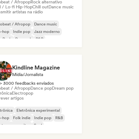
obeat / Afropop
Rock alternativo
l / Lo-fi Hip-Hop
Chill out
Dance music
smitir artistas na rádio
robeat / Afropop
Dance music
p-hop
Indie pop
Jazz moderno
p Punk
Pop rock
R&B
Kindline Magazine
Mídia/Jornalista
> 3000 feedbacks enviados
obeat / Afropop
Dance pop
Dream pop
rônica
Electropop
ever artigos
trônica
Eletrônica experimental
p-hop
Folk indie
Indie pop
R&B
ntor-compositor
Soul