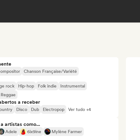
mente
compositor
Chanson Française/Variété
ge rock
Hip-hop
Folk indie
Instrumental
Reggae
abertos a receber
ountry
Disco
Dub
Electropop
Ver tudo +4
 artistas como...
Adele
6ix9ine
Mylène Farmer