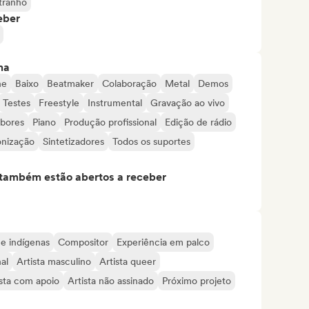
tranho
eber
ma
ne
Baixo
Beatmaker
Colaboração
Metal
Demos
Testes
Freestyle
Instrumental
Gravação ao vivo
bores
Piano
Produção profissional
Edição de rádio
onização
Sintetizadores
Todos os suportes
s também estão abertos a receber
 e indígenas
Compositor
Experiência em palco
al
Artista masculino
Artista queer
ista com apoio
Artista não assinado
Próximo projeto