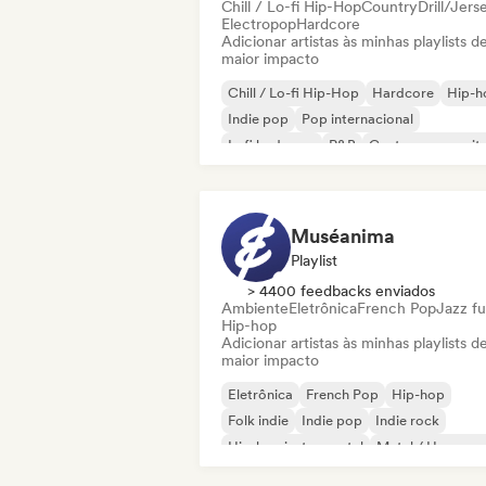
Chill / Lo-fi Hip-Hop
Country
Drill/Jers
Electropop
Hardcore
Adicionar artistas às minhas playlists d
maior impacto
Chill / Lo-fi Hip-Hop
Hardcore
Hip-h
Indie pop
Pop internacional
Lofi bedroom
R&B
Cantor-composit
Muséanima
Playlist
> 4400 feedbacks enviados
Ambiente
Eletrônica
French Pop
Jazz fu
Hip-hop
Adicionar artistas às minhas playlists d
maior impacto
Eletrônica
French Pop
Hip-hop
Folk indie
Indie pop
Indie rock
Hip-hop instrumental
Metal / Heavy m