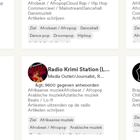
op
Afrobeat / Afropop
Cloud Rap / Hip Hop
Afr
Commercieel / Mainstream
Dancehall
Afr
Dansmuziek
Com
Artikelen schrijven
Arti
Ziel
Afrobeat / Afropop
Dancehall
Zie
Dance pop
Droompop
Hiphop
Af
Indie folk
Indie rock
Ins
Me
Radio Krimi Station (La Radio)
Media Outlet/Journalist, Radiostation
&gt; 9600 gegeven antwoorden
Afrikaanse muziek
Afrobeat / Afropop
Bra
Arabische muziek
Aziatische muziek
Chil
Beats / Lo-fi
Dan
Artiesten uitzenden op de radio
Arti
Artikelen schrijven
Zie
Ziel
Afrikaanse muziek
Cl
Afrobeat / Afropop
Arabische muziek
Hi
Braziliaanse muziek
Caribische muziek
Rap