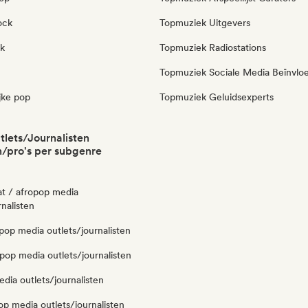
ock
Topmuziek Uitgevers
k
Topmuziek Radiostations
Topmuziek Sociale Media Beïnvlo
jke pop
Topmuziek Geluidsexperts
lets/Journalisten
/pro's per subgenre
at / afropop media
rnalisten
pop media outlets/journalisten
pop media outlets/journalisten
dia outlets/journalisten
op media outlets/journalisten