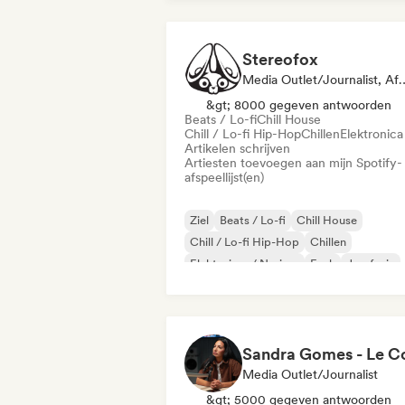
Stereofox
Media Outlet/Journalist, A
&gt; 8000 gegeven antwoorden
Beats / Lo-fi
Chill House
Chill / Lo-fi Hip-Hop
Chillen
Elektronica
Artikelen schrijven
Artiesten toevoegen aan mijn Spotify-
afspeellijst(en)
Ziel
Beats / Lo-fi
Chill House
Chill / Lo-fi Hip-Hop
Chillen
Elektrojazz / Nu-jazz
Funk
Jazzfusie
Media Outlet/Journalist
&gt; 5000 gegeven antwoorden