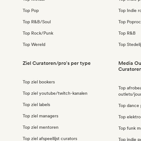
Top Pop
Top Indie r
Top R&B/Soul
Top Poproc
Top Rock/Punk
Top R&B
Top Wereld
Top Stedeli
Ziel Curatoren/pro's per type
Media Out
Curatoren
Top ziel bookers
Top afrobe
Top ziel youtube/twitch-kanalen
outlets/jou
Top ziel labels
Top dance 
Top ziel managers
Top elektro
Top ziel mentoren
Top funk me
Top ziel afspeellijst curators
Top indie p