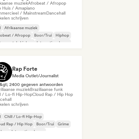
ikaanse muziek
Afrobeat / Afropop
o Huis / Amapiano
mercieel / Mainstream
Dancehall
kelen schrijven
l
Afrikaanse muziek
robeat / Afropop
Boor/Trui
Hiphop
trumentale hiphop
Internationale rap
lodische metal
Rap Forte
Media Outlet/Journalist
&gt; 2400 gegeven antwoorden
ziliaanse muziek
Braziliaanse funk
l / Lo-fi Hip-Hop
Cloud Rap / Hip Hop
cehall
kelen schrijven
l
Chill / Lo-fi Hip-Hop
oud Rap / Hip Hop
Boor/Trui
Grime
phop
Internationale rap
 in het Engels