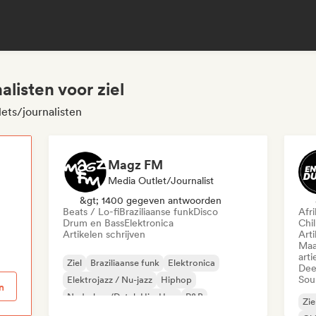
listen voor ziel
lets/journalisten
Magz FM
Media Outlet/Journalist
p
&gt; 1400 gegeven antwoorden
Beats / Lo-fi
Braziliaanse funk
Disco
Afr
Drum en Bass
Elektronica
Chil
Artikelen schrijven
Arti
Maa
arti
Ziel
Braziliaanse funk
Elektronica
Dee
Sou
Elektrojazz / Nu-jazz
Hiphop
n
Nederhop/Dutch Hip-Hop
R&B
Zie
Beats / Lo-fi