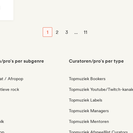
1
2
3
...
11
/pro's per subgenre
Curatoren/pro's per type
at / Afropop
Topmuziek Bookers
tieve rock
Topmuziek Youtube/Twitch-kanal
Topmuziek Labels
Topmuziek Managers
olk
Topmuziek Mentoren
pop
Topmuziek Afspeellijst Curators