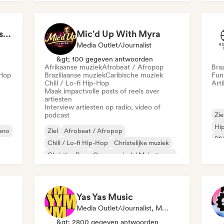
Funk
Internationale rap
LMCB - Les Merveilles du Congo 🇨🇬
Mic'd Up With Myra
Media Outlet/Journalist
&gt; 100 gegeven antwoorden
Afrikaanse muziek
Afrobeat / Afropop
Bra
-Hop
Braziliaanse muziek
Caribische muziek
Fun
Chill / Lo-fi Hip-Hop
Arti
Maak impactvolle posts of reels over
artiesten
Interview artiesten op radio, video of
podcast
Zie
Hi
ano
Ziel
Afrobeat / Afropop
R&
Chill / Lo-fi Hip-Hop
Christelijke muziek
Christian Rap
Commercieel / Mainstream
Dance pop
Funk
Yas Yas Music
Media Outlet/Journalist, Mentor, Afspeellijst Curator, Sociale Media Beïnvloeder
&gt; 2800 gegeven antwoorden