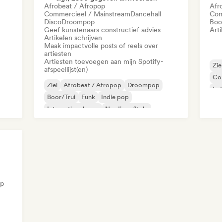
Afrobeat / Afropop
Afr
Commercieel / Mainstream
Dancehall
Com
Disco
Droompop
Boo
Geef kunstenaars constructief advies
Arti
Artikelen schrijven
Maak impactvolle posts of reels over
artiesten
Artiesten toevoegen aan mijn Spotify-
Zie
afspeellijst(en)
Co
Ziel
Afrobeat / Afropop
Droompop
Ind
Boor/Trui
Funk
Indie pop
K-
Internationale rap
Nu-disco/Italo
op