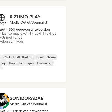
RIZUMO.PLAY
Media Outlet/Journalist
&gt; 1600 gegeven antwoorden
ziliaanse muziek
Chill / Lo-fi Hip-Hop
k
Grime
Hiphop
kelen schrijven
l
Chill / Lo-fi Hip-Hop
Funk
Grime
phop
Rap in het Engels
Franse rap
B
SONIDORADAR
Media Outlet/Journalist
&gt; 800 gegeven antwoorden