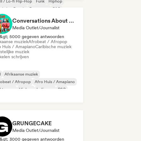
ll / Lo-fi Hip-Hop
Funk
Hiphop
 in het Engels
Franse rap
R&B
Conversations About Her
Media Outlet/Journalist
&gt; 5000 gegeven antwoorden
ikaanse muziek
Afrobeat / Afropop
o Huis / Amapiano
Caribische muziek
stelijke muziek
kelen schrijven
l
Afrikaanse muziek
robeat / Afropop
Afro Huis / Amapiano
ektropop
Hiphop
Indie pop
R&B
GRUNGECAKE
Media Outlet/Journalist
&gt; 3000 gegeven antwoorden