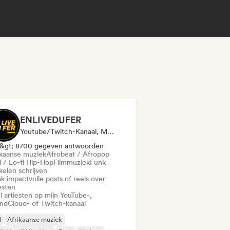
ENLIVEDUFER
Youtube/Twitch-Kanaal, Media Outlet/Journalist, Sociale Media Beïnvloeder
&gt; 8700 gegeven antwoorden
ikaanse muziek
Afrobeat / Afropop
l / Lo-fi Hip-Hop
Filmmuziek
Funk
kelen schrijven
k impactvolle posts of reels over
esten
l artiesten op mijn YouTube-,
ndCloud- of Twitch-kanaal
l
Afrikaanse muziek