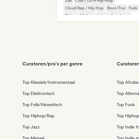
Ziel
Chill / Lo-fi Hip-Hop
Cloud Rap / Hip Hop
Boor/Trui
Funk
Grime
Hiphop
Internationale rap
Curatoren/pro's per genre
Curatoren
Top Klassiek/Instrumentaal
Top Afrobe
Top Elektronisch
Top Alterna
Top Folk/Akoestisch
Top Funk
Top Hiphop/Rap
Top Hiphop
Top Jazz
Top Indie f
Top Metaal
Top Indie 