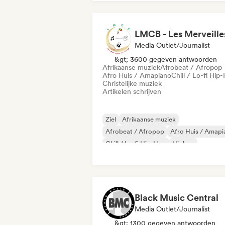
Media Outlet/Journalist
&gt; 3600 gegeven antwoorden
Afrikaanse muziek
Afrobeat / Afropop
Afro Huis / Amapiano
Chill / Lo-fi Hip
Christelijke muziek
Artikelen schrijven
Ziel
Afrikaanse muziek
Afrobeat / Afropop
Afro Huis / Amapi
Chill / Lo-fi Hip-Hop
Hiphop
Internationale rap
Rap in het Engels
Black Music Central
Media Outlet/Journalist
&gt; 1300 gegeven antwoorden