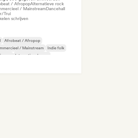
obeat / Afropop
Alternatieve rock
mercieel / Mainstream
Dancehall
r/Trui
kelen schrijven
l
Afrobeat / Afropop
mmercieel / Mainstream
Indie folk
ie pop
Internationale pop
Pop/J-Pop
Latin Pop