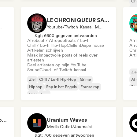
Chi
Rap
LE CHRONIQUEUR SALE
fspeellijst Curator
Youtube/Twitch-Kanaal, Media Outlet/Journalist, Sociale Media Beïnvloeder
&gt; 6600 gegeven antwoorden
Afrobeat / Afropop
Beats / Lo-fi
Afr
Chill / Lo-fi Hip-Hop
Chillen
Diepe house
Afr
Artikelen schrijven
Chri
Maak impactvolle posts of reels over
Arti
artiesten
Deel artiesten op mijn YouTube-,
SoundCloud- of Twitch-kanaal
Zie
Ziel
Chill / Lo-fi Hip-Hop
Grime
Af
Hiphop
Rap in het Engels
Franse rap
El
R&B
Trap
Sandra Gomes - Le Code Review & 1993initiales
Uranium Waves
Media Outlet/Journalist
&gt; 700 gegeven antwoorden