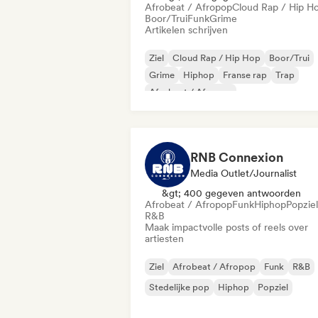
Afrobeat / Afropop
Cloud Rap / Hip H
Boor/Trui
Funk
Grime
Artikelen schrijven
Ziel
Cloud Rap / Hip Hop
Boor/Trui
Grime
Hiphop
Franse rap
Trap
Afrobeat / Afropop
RNB Connexion
Media Outlet/Journalist
&gt; 400 gegeven antwoorden
Afrobeat / Afropop
Funk
Hiphop
Popziel
R&B
Maak impactvolle posts of reels over
artiesten
Ziel
Afrobeat / Afropop
Funk
R&B
Stedelijke pop
Hiphop
Popziel