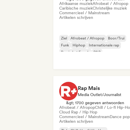
Afrikaanse muziek
Afrobeat / Afropop
Caribische muziek
Christelijke muziek
Commercieel / Mainstream
Artikelen schrijven
Ziel
Afrobeat / Afropop
Boor/Trui
Funk
Hiphop
Internationale rap
Rap in het Engels
R&B
Rap Mais
Media Outlet/Journalist
&gt; 1700 gegeven antwoorden
Afrobeat / Afropop
Chill / Lo-fi Hip-H
Cloud Rap / Hip Hop
Commercieel / Mainstream
Dance pop
Artikelen schrijven