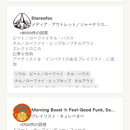
インディー・ポップ
Stereofox
メディア・アウトレット／ジャーナリスト, プレイリスト・キュレーター
>8000件の回答
ビート／ローファイ
チル・ハウス
チル／ローファイ・ヒップホップ
チルアウト
エレクトロニカ
記事を投稿
アーティストを「インパクトのあるプレイリスト」に追
加
ソウル
ビート／ローファイ
チル・ハウス
チル／ローファイ・ヒップホップ
チルアウト
エレクトロ・ジャズ／ニュー・ジャズ
ファンク
ジャズ・フュージョン
Morning Boost ☕ Feel-Good Funk, Soul & Neo-Soul to Wake Up
プレイリスト・キュレーター
>1700件の回答
ドリーム・ポップ
インディー・フォーク