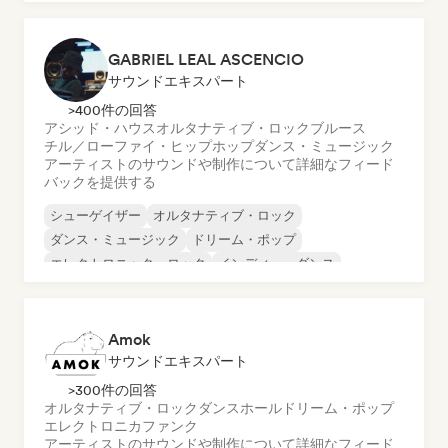
シンガーソングライター
GABRIEL LEAL ASCENCIO
サウンドエキスパート
>400件の回答
アシッド・ハウス
オルタナティブ・ロック
ブルース
チル／ローファイ・ヒップホップ
ダンス・ミュージック
アーティストのサウンドや制作について詳細なフィード
バックを提供する
シューゲイザー
オルタナティブ・ロック
ダンス・ミュージック
ドリーム・ポップ
エレクトロニック・ロック
インディー・ダンス
インディー・ポップ
サイケデリック・ポップ
Amok
サウンドエキスパート
>300件の回答
オルタナティブ・ロック
ダンスホール
ドリーム・ポップ
エレクトロニカ
ファンク
アーティストのサウンドや制作について詳細なフィード