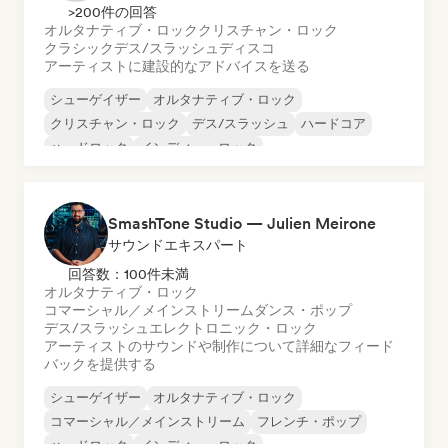
>200件の回答
オルタナティブ・ロック
クリスチャン・ロック
クラシック
デス/スラッシュ
ディスコ
アーティストに建設的なアドバイスを送る
シューゲイザー
オルタナティブ・ロック
クリスチャン・ロック
デス/スラッシュ
ハードコア
ハードロック
インディー・ロック
メロディック・メタル
SmashTone Studio — Julien Meirone
サウンドエキスパート
回答数：100件未満
オルタナティブ・ロック
コマーシャル／メインストリーム
ダンス・ポップ
デス/スラッシュ
エレクトロニック・ロック
アーティストのサウンドや制作について詳細なフィード
バックを提供する
シューゲイザー
オルタナティブ・ロック
コマーシャル／メインストリーム
フレンチ・ポップ
ハードロック
インディー・ロック