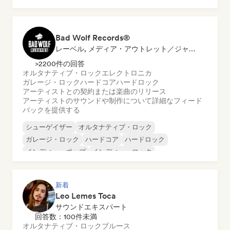
メロディック・メタル
メタル／ヘヴィメタル
Bad Wolf Records®
レーベル, メディア・アウトレット／ジャーナリスト, サウンドエキスパート
>2200件の回答
オルタナティブ・ロック
エレクトロニカ
ガレージ・ロック
ハードコア
ハードロック
アーティストとの契約または楽曲のリリース
アーティストのサウンドや制作について詳細なフィード
バックを提供する
シューゲイザー
オルタナティブ・ロック
ガレージ・ロック
ハードコア
ハードロック
インディー・ポップ
インディー・ロック
メロディック・メタル
新着
Leo Lemes Toca
サウンドエキスパート
回答数：100件未満
オルタナティブ・ロック
ブルース