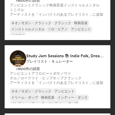
>4100件の回答
アンビエント
クラシック
映画音楽
インストゥルメンタル
ミニマル
アーティストを「インパクトのあるプレイリスト」に追加
ネオ／モダン・クラシック
クラシック
映画音楽
インストゥルメンタル
ソロ・ピアノ
アンビエント
ミニマル
Study Jam Sessions 📚 Indie Folk, Dream Pop & Singer-Songwriter
プレイリスト・キュレーター
>1600件の回答
アンビエント
アフロビート
ボサノヴァ
チル／ローファイ・ヒップホップ
クラシック
アーティストを「インパクトのあるプレイリスト」に追加
ネオ／モダン・クラシック
アンビエント
ドリーム・ポップ
映画音楽
インディー・ダンス
インディー・フォーク
インディー・ポップ
インストゥルメンタル