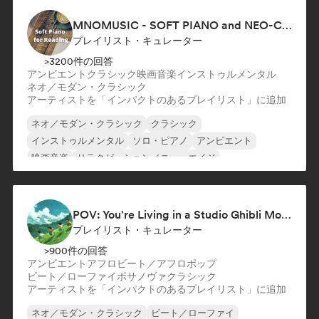
MNOMUSIC - SOFT PIANO and NEO-CLASSICAL
プレイリスト・キュレーター
>3200件の回答
アンビエント
クラシック
映画音楽
インストゥルメンタル
ネオ／モダン・クラシック
アーティストを「インパクトのあるプレイリスト」に追加
ネオ／モダン・クラシック
クラシック
インストゥルメンタル
ソロ・ピアノ
アンビエント
映画音楽
リラクゼーション／ニューエイジ
POV: You're Living in a Studio Ghibli Movie 🌱 Neo-Classical Piano & Dream Pop
プレイリスト・キュレーター
>900件の回答
アンビエント
アフロビート／アフロポップ
ビート／ローファイ
ボサノヴァ
クラシック
アーティストを「インパクトのあるプレイリスト」に追加
ネオ／モダン・クラシック
ビート／ローファイ