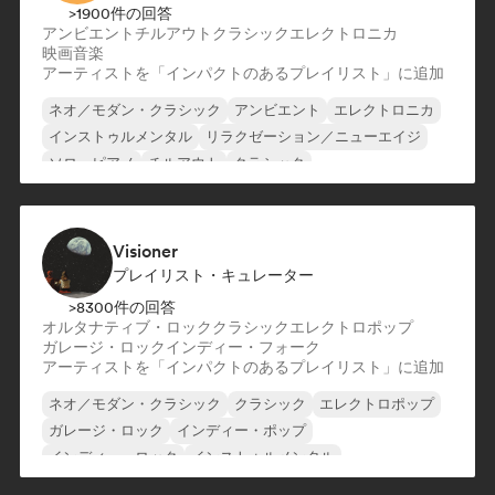
>1900件の回答
アンビエント
チルアウト
クラシック
エレクトロニカ
映画音楽
アーティストを「インパクトのあるプレイリスト」に追加
ネオ／モダン・クラシック
アンビエント
エレクトロニカ
インストゥルメンタル
リラクゼーション／ニューエイジ
ソロ・ピアノ
チルアウト
クラシック
Visioner
プレイリスト・キュレーター
>8300件の回答
オルタナティブ・ロック
クラシック
エレクトロポップ
ガレージ・ロック
インディー・フォーク
アーティストを「インパクトのあるプレイリスト」に追加
ネオ／モダン・クラシック
クラシック
エレクトロポップ
ガレージ・ロック
インディー・ポップ
インディー・ロック
インストゥルメンタル
プログレッシブ・ロック